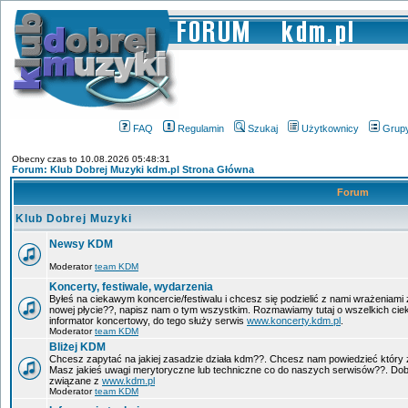
FAQ
Regulamin
Szukaj
Użytkownicy
Grup
Obecny czas to 10.08.2026 05:48:31
Forum: Klub Dobrej Muzyki kdm.pl Strona Główna
Forum
Klub Dobrej Muzyki
Newsy KDM
Moderator
team KDM
Koncerty, festiwale, wydarzenia
Byłeś na ciekawym koncercie/festiwalu i chcesz się podzielić z nami wrażeniami 
nowej płycie??, napisz nam o tym wszystkim. Rozmawiamy tutaj o wszelkich ci
informator koncertowy, do tego służy serwis
www.koncerty.kdm.pl
.
Moderator
team KDM
Bliżej KDM
Chcesz zapytać na jakiej zasadzie działa kdm??. Chcesz nam powiedzieć który 
Masz jakieś uwagi merytoryczne lub techniczne co do naszych serwisów??. Dobr
związane z
www.kdm.pl
Moderator
team KDM