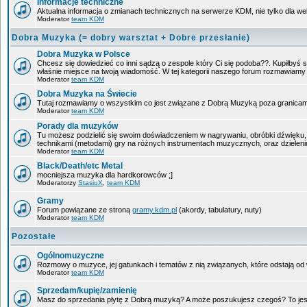
Informacje techniczne
Aktualna informacja o zmianach technicznych na serwerze KDM, nie tylko dla w
Moderator
team KDM
Dobra Muzyka (= dobry warsztat + Dobre przesłanie)
Dobra Muzyka w Polsce
Chcesz się dowiedzieć co inni sądzą o zespole który Ci się podoba??. Kupiłbyś sob
właśnie miejsce na twoją wiadomość. W tej kategorii naszego forum rozmawiam
Moderator
team KDM
Dobra Muzyka na Świecie
Tutaj rozmawiamy o wszystkim co jest związane z Dobrą Muzyką poza granicam
Moderator
team KDM
Porady dla muzyków
Tu możesz podzielić się swoim doświadczeniem w nagrywaniu, obróbki dźwięku, 
technikami (metodami) gry na różnych instrumentach muzycznych, oraz dzieleniu 
Moderator
team KDM
Black/Death/etc Metal
mocniejsza muzyka dla hardkorowców ;]
Moderatorzy
StasiuX
,
team KDM
Gramy
Forum powiązane ze stroną
gramy.kdm.pl
(akordy, tabulatury, nuty)
Moderator
team KDM
Pozostałe
Ogólnomuzyczne
Rozmowy o muzyce, jej gatunkach i tematów z nią związanych, które odstają od w
Moderator
team KDM
Sprzedam/kupię/zamienię
Masz do sprzedania płytę z Dobrą muzyką? A może poszukujesz czegoś? To jest 