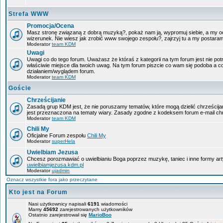
Strefa WWW
Promocja/Ocena
Masz stronę związaną z dobrą muzyką?, pokaż nam ją, wypromuj siebie, a my oc
wizerunek. Nie wiesz jak zrobić www swojego zespołu?, zajrzyj tu a my postara
Moderator
team KDM
Uwagi
Uwagi co do tego forum. Uważasz że któraś z kategorii na tym forum jest nie pot
właściwie miejsce dla twoich uwag. Na tym forum piszcie co wam się podoba a c
działaniem/wyglądem forum.
Moderator
team KDM
Goście
Chrześcijanie
Zasadą grup KDM jest, że nie poruszamy tematów, które mogą dzielić chrześcijan
jest przeznaczona na tematy wiary. Zasady zgodne z kodeksem forum e-mail chr
Moderator
team KDM
Chili My
Oficjalne Forum zespołu
Chili My
Moderator
superHela
Uwielbiam Jezusa
Chcesz porozmawiać o uwielbianiu Boga poprzez muzykę, taniec i inne formy a
uwielbiamjezusa.kdm.pl
Moderator
ujadmin
Oznacz wszystkie fora jako przeczytane
Kto jest na Forum
Nasi użytkownicy napisali
6191
wiadomości
Mamy
45692
zarejestrowanych użytkowników
Ostatnio zarejestrował się
MarioBoo