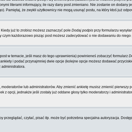
nymi literami informujący, ile razy dany post zmieniano. Nie zostanie on dodany jeś
o). Pamiętaj, że zwykli użytkownicy nie mogą usunąć postu, na który ktoś już odpo
 Kiedy już to zrobisz możesz zaznaczyć pole
Dodaj podpis
przy formularzu wysyła
zy czym każdorazowo pisząc post możesz zadecydować o nie dodawaniu do niego p
y post w temacie, jeśli masz do tego uprawnienia) powinieneś zobaczyć formularz
D
 ankiety i podać przynajmniej dwie opcje (kolejne opcje możesz dodawać przycis
 administratora.
 moderatorów lub administratorów. Aby zmienić ankietę musisz zmienić pierwszy po
 z opcji, jednakże jeśli zostały już oddane głosy tylko moderatorzy i administrat
 przeglądać, czytać, pisać itp. może być potrzebna specjalna autoryzacja. Dostępu