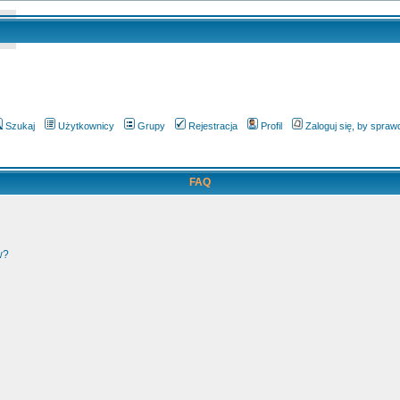
Szukaj
Użytkownicy
Grupy
Rejestracja
Profil
Zaloguj się, by spra
FAQ
w?