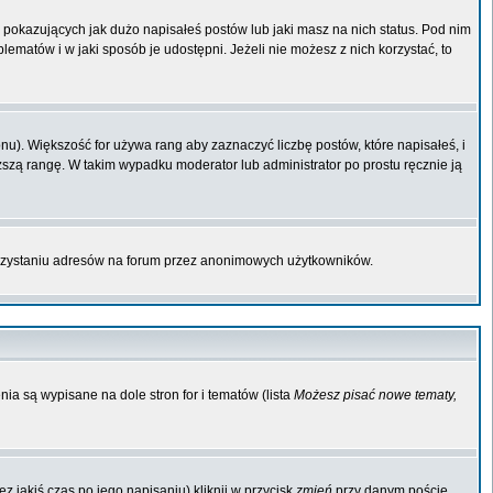
pokazujących jak dużo napisałeś postów lub jaki masz na nich status. Pod nim
matów i w jaki sposób je udostępni. Jeżeli nie możesz z nich korzystać, to
u). Większość for używa rang aby zaznaczyć liczbę postów, które napisałeś, i
ższą rangę. W takim wypadku moderator lub administrator po prostu ręcznie ją
orzystaniu adresów na forum przez anonimowych użytkowników.
ia są wypisane na dole stron for i tematów (lista
Możesz pisać nowe tematy,
 jakiś czas po jego napisaniu) kliknij w przycisk
zmień
przy danym poście.