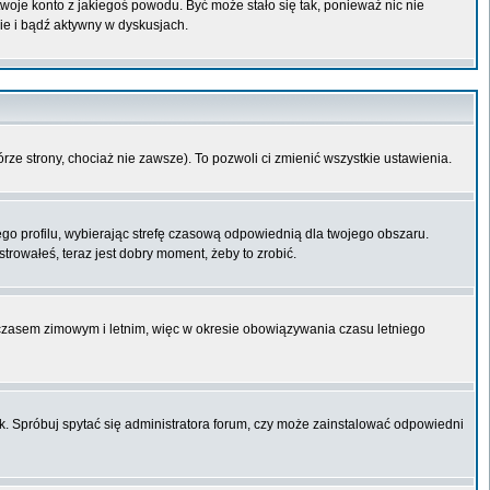
 twoje konto z jakiegoś powodu. Być może stało się tak, ponieważ nic nie
ie i bądź aktywny w dyskusjach.
órze strony, chociaż nie zawsze). To pozwoli ci zmienić wszystkie ustawienia.
ego profilu, wybierając strefę czasową odpowiednią dla twojego obszaru.
trowałeś, teraz jest dobry moment, żeby to zrobić.
 czasem zimowym i letnim, więc w okresie obowiązywania czasu letniego
k. Spróbuj spytać się administratora forum, czy może zainstalować odpowiedni