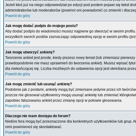
Jeżeli ktoś już na niego odpowiedział po edycji pod postem pojawi się tekst drob
administratorów lub moderatorów (powinni oni powiadomić co zmienili i dlaczeg
Powrót do góry
Jak mogę dodać podpis do mojego postu?
Aby dodać podpis do wiadomości musisz najpierw go stworzyć w swoim profilu.
wszystkich swoich postów zaznaczając odpowiednią opcję w swoim profilu (pr
Powrót do góry
Jak mogę utworzyć ankietę?
Tworzenie ankiet jest proste, kiedy piszesz nowy temat (lub zmieniasz pierwsz
prawdopodobnie nie masz uprawnień do tworzenia ankiet). Musisz wpisać tytuł
dla niekończącej się. Liczba możliwych do ustawienia opcji jest określana przez
Powrót do góry
Jak mogę zmienić lub usunąć ankietę?
Podobnie jak z postami, ankiety mogą być zmieniane jedynie przez ich twórców,
jeszcze nie głosował użytkownicy mogą usunąć ankietę lub zmieniać którąkolwiek
zapobiec fałszowaniu ankiet przez zmianę opcji w połowie głosowania.
Powrót do góry
Dlaczego nie mam dostępu do forum?
Nietóre fora mogą być przeznaczone dla konkretnych użytkowników lub grup. Aby
nimi powinieneś się skontaktować.
Powrót do góry