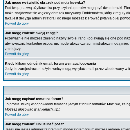
Jak mogę wyświetlić obrazek pod moją ksywką?
Pod twoją nazwą użytkownika przy czytaniu postów mogą być dwa obrazki. Pier
może znajdować się większy obrazek nazywany Emblematem, który z reguły dla ka
taka jest decyzja administratora i do niego możesz kierować pytania o jej powó
Powrót do góry
Jak mogę zmienić swoją rangę?
Przeważnie nie możesz zmienić nazwy swojej rangi (pojawiają się one pod nazwą
aby wyróżnić konkretne osoby, np. moderatorzy czy administratorzy mogą mieć s
zmniejszy.
Powrót do góry
Kiedy klikam odnośnik email, forum wymaga logowania
Jedynie zarejestrowani użytkownicy mogą wysyłać email przez wbudowany w fo
Powrót do góry
Jak mogę napisać temat na forum?
To proste, kliknij w odpowiedni temat na jedym z for lub tematów. Możliwe, że 
Możesz głosować w ankietach, itp.
)
Powrót do góry
Jak mogę zmienić lub usunąć post?
Jeżeli nie jesteś administratorem lub moderatorem forum możesz jedynie zmienia