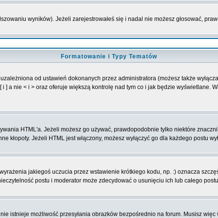
ałszowaniu wyników). Jeżeli zarejestrowałeś się i nadal nie możesz głosować, p
Formatowanie i Typy Tematów
 uzależniona od ustawień dokonanych przez administratora (możesz także wyłącz
] a nie < i > oraz oferuje większą kontrolę nad tym co i jak będzie wyświetlane. 
 używania HTML'a. Jeżeli możesz go używać, prawdopodobnie tylko niektóre znaczn
 inne kłopoty. Jeżeli HTML jest włączony, możesz wyłączyć go dla każdego postu w
yrażenia jakiegoś uczucia przez wstawienie krótkiego kodu, np. :) oznacza szczęśc
eczytelność postu i moderator może zdecydować o usunięciu ich lub całego postu
nie istnieje możliwość przesyłania obrazków bezpośrednio na forum. Musisz więc 