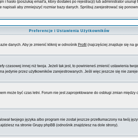
i hasło (poszukaj email'a, który dostałeś po rejestracji) lub administrator usunął
ie napisali aby zmniejszyć rozmiar bazy danych. Spróbuj zarejestrować się ponown
Preferencje i Ustawienia Użytkowników
azie danych. Aby je zmienić kliknij w odnośnik
Profil
(najczęściej znajduje się na g
y czasowej innej niż twoja. Jeżeli tak jest, to powinieneś zmienić ustawienia twoj
a jedynie przez użytkowników zarejestrowanych. Jeśli więc jeszcze się nie zarejes
emem może być czas letni. Forum nie jest zaprojektowane do osbługi zmian między
ował twojego języka albo program nie został jeszcze przetłumaczony na twój języ
 znajdziesz na stronie Grupy phpBB (odnośnik znajdziesz na dole strony).