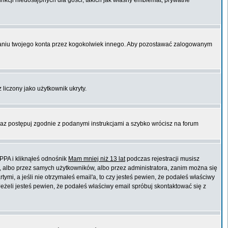
unkcji niedostępnych dla gości, takich jak własny emblemat, prywatne
niu twojego konta przez kogokolwiek innego. Aby pozostawać zalogowanym
 liczony jako użytkownik ukryty.
raz postępuj zgodnie z podanymi instrukcjami a szybko wrócisz na forum
PPA i kliknąłeś odnośnik
Mam mniej niż 13 lat
podczas rejestracji musisz
t, albo przez samych użytkowników, albo przez administratora, zanim można się
mi, a jeśli nie otrzymałeś email'a, to czy jesteś pewien, że podałeś właściwy
eli jesteś pewien, że podałeś właściwy email spróbuj skontaktować się z