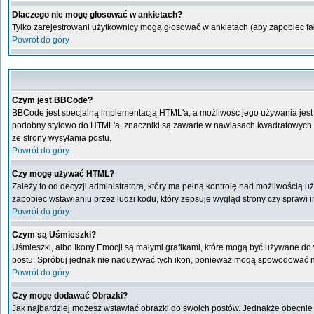
Dlaczego nie mogę głosować w ankietach?
Tylko zarejestrowani użytkownicy mogą głosować w ankietach (aby zapobiec f
Powrót do góry
Czym jest BBCode?
BBCode jest specjalną implementacją HTML'a, a możliwość jego używania jest
podobny stylowo do HTML'a, znaczniki są zawarte w nawiasach kwadratowych [ i 
ze strony wysyłania postu.
Powrót do góry
Czy mogę używać HTML?
Zależy to od decyzji administratora, który ma pełną kontrolę nad możliwością
zapobiec wstawianiu przez ludzi kodu, który zepsuje wygląd strony czy sprawi
Powrót do góry
Czym są Uśmieszki?
Uśmieszki, albo Ikony Emocji są małymi grafikami, które mogą być używane do w
postu. Spróbuj jednak nie nadużywać tych ikon, ponieważ mogą spowodować ni
Powrót do góry
Czy mogę dodawać Obrazki?
Jak najbardziej możesz wstawiać obrazki do swoich postów. Jednakże obecnie 