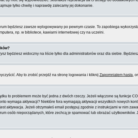
ować by móc się wypowiedzieć. Jednakże rejestracja da ci dostęp do dodatkowych f
zajmuje tylko chwilę i naprawdę zalecamy jej dokonanie.
orum będziesz zawsze wylogowywany po pewnym czasie. To zapobiega wykorzysta
putera, np. w bibliotece, kawiarni internetowej czy na uczelni.
ników?
zysz
będziesz widoczny na liście tylko dla administratorów oraz dla siebie. Będziesz
zyścić. Aby to zrobić przejdź na stronę logowania i kliknij
Zapomniałem hasła
, o
ządku to problemem może być jedna z dwóch rzeczy. Jeżeli włączone są funkcje CO
e konto wymaga aktywacji? Niektóre fora wymagają aktywacji wszystkich nowych kon
 aktywacja. Jeżeli otrzymałeś email postępuj zgodnie z instrukcjami w nim zawarty
rum osób nieporządanych, które zechcą je spamować lub obrażać użytkowników. Jeż