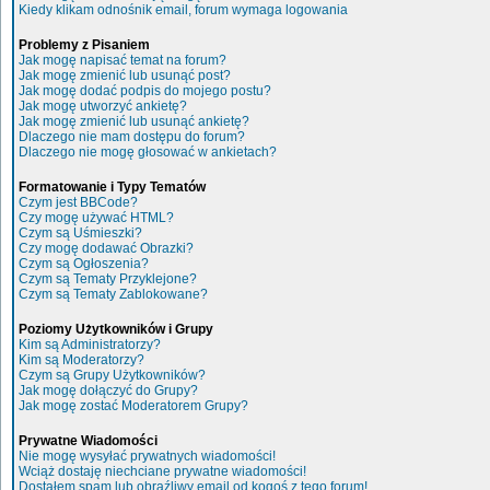
Kiedy klikam odnośnik email, forum wymaga logowania
Problemy z Pisaniem
Jak mogę napisać temat na forum?
Jak mogę zmienić lub usunąć post?
Jak mogę dodać podpis do mojego postu?
Jak mogę utworzyć ankietę?
Jak mogę zmienić lub usunąć ankietę?
Dlaczego nie mam dostępu do forum?
Dlaczego nie mogę głosować w ankietach?
Formatowanie i Typy Tematów
Czym jest BBCode?
Czy mogę używać HTML?
Czym są Uśmieszki?
Czy mogę dodawać Obrazki?
Czym są Ogłoszenia?
Czym są Tematy Przyklejone?
Czym są Tematy Zablokowane?
Poziomy Użytkowników i Grupy
Kim są Administratorzy?
Kim są Moderatorzy?
Czym są Grupy Użytkowników?
Jak mogę dołączyć do Grupy?
Jak mogę zostać Moderatorem Grupy?
Prywatne Wiadomości
Nie mogę wysyłać prywatnych wiadomości!
Wciąż dostaję niechciane prywatne wiadomości!
Dostałem spam lub obraźliwy email od kogoś z tego forum!