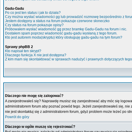
Gadu-Gadu
Po co jest ten status i jak to działa?
Czy można wysłać wiadomości gg lub prowadzić rozmowę bezpośrednio z for
Jestem dostępny a status na forum pokazuje czerwone słoneczko
Czy status na forum pokazuje opisy?
Próbowałem wysłać wiadomość gg przez bramkę Gadu-Gadu na forum i nic.
Dostałem spam poprzez wiadomość gadu-gadu wysłaną z tego forum.
Kto jest autorem moda(skryptu) który obsługuję gadu-gadu na tym forum?
Sprawy phpBB 2
Kto napisał ten skrypt?
Dlaczego funkcja X nie jest dostępna?
Z kim mam się skontaktować w sprawach nadużyć i prawnych dotyczących tego
Dlaczego nie mogę się zalogować?
A zarejestrowałeś się? Naprawdę musisz się zarejestrować aby móc się logować
administratorem forum aby poznać powód tego. Jeżeli zarejestrowałeś się, nie z
nie jest skontaktuj się z administratorem forum, gdyż problem może leżeć po stro
Powrót do góry
Dlaczego w ogóle muszę się rejestrować?