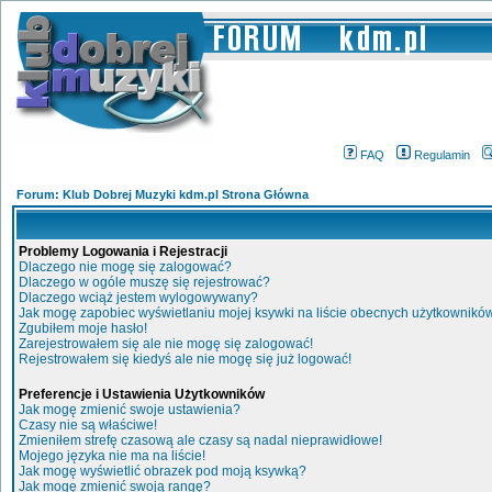
FAQ
Regulamin
Forum: Klub Dobrej Muzyki kdm.pl Strona Główna
Problemy Logowania i Rejestracji
Dlaczego nie mogę się zalogować?
Dlaczego w ogóle muszę się rejestrować?
Dlaczego wciąż jestem wylogowywany?
Jak mogę zapobiec wyświetlaniu mojej ksywki na liście obecnych użytkownikó
Zgubiłem moje hasło!
Zarejestrowałem się ale nie mogę się zalogować!
Rejestrowałem się kiedyś ale nie mogę się już logować!
Preferencje i Ustawienia Użytkowników
Jak mogę zmienić swoje ustawienia?
Czasy nie są właściwe!
Zmieniłem strefę czasową ale czasy są nadal nieprawidłowe!
Mojego języka nie ma na liście!
Jak mogę wyświetlić obrazek pod moją ksywką?
Jak mogę zmienić swoją rangę?