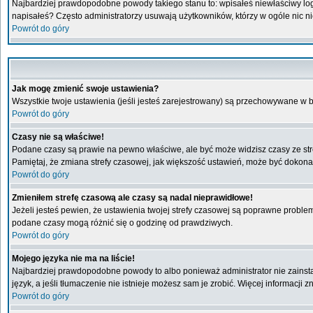
Najbardziej prawdopodobne powody takiego stanu to: wpisałeś niewłaściwy login 
napisałeś? Często administratorzy usuwają użytkowników, którzy w ogóle nic n
Powrót do góry
Jak mogę zmienić swoje ustawienia?
Wszystkie twoje ustawienia (jeśli jesteś zarejestrowany) są przechowywane w b
Powrót do góry
Czasy nie są właściwe!
Podane czasy są prawie na pewno właściwe, ale być może widzisz czasy ze stref
Pamiętaj, że zmiana strefy czasowej, jak większość ustawień, może być dokonan
Powrót do góry
Zmieniłem strefę czasową ale czasy są nadal nieprawidłowe!
Jeżeli jesteś pewien, że ustawienia twojej strefy czasowej są poprawne probl
podane czasy mogą różnić się o godzinę od prawdziwych.
Powrót do góry
Mojego języka nie ma na liście!
Najbardziej prawdopodobne powody to albo ponieważ administrator nie zainstal
język, a jeśli tłumaczenie nie istnieje możesz sam je zrobić. Więcej informacji
Powrót do góry