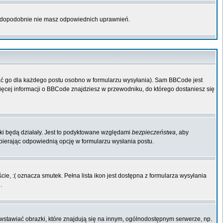
rawdopodobnie nie masz odpowiednich uprawnień.
ać go dla każdego postu osobno w formularzu wysyłania). Sam BBCode jest
Więcej informacji o BBCode znajdziesz w przewodniku, do którego dostaniesz się
iki będą działały. Jest to podyktowane względami
bezpieczeństwa
, aby
ybierając odpowiednią opcję w formularzu wysłania postu.
ie, :( oznacza smutek. Pełna lista ikon jest dostępna z formularza wysyłania
.
wstawiać obrazki, które znajdują się na innym, ogólnodostępnym serwerze, np.