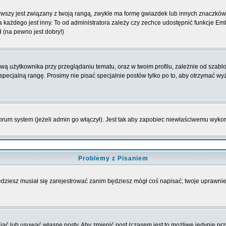
wszy jest związany z twoją rangą, zwykle ma formę gwiazdek lub innych znaczków 
żdego jest inny. To od administratora zależy czy zechce udostępnić funkcje Emble
d (na pewno jest dobry!)
 użytkownika przy przeglądaniu tematu, oraz w twoim profilu, zależnie od szablon
pecjalną rangę. Prosimy nie pisać specjalnie postów tylko po to, aby otrzymać wy
rum system (jeżeli admin go włączył). Jest tak aby zapobiec niewłaściwemu wyk
Problemy z Pisaniem
będziesz musiał się zarejestrować zanim będziesz mógł coś napisać; twoje uprawnien
ć lub usuwać własne posty. Aby zmienić post (czasem jest to możliwe jedynie przez