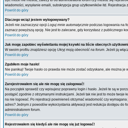
Być może nie musisz, zależy to od administratora forum czy musisz się rejestr
wiadomości, wysyłanie emaili, subskrypcja grup użytkowników itd. Rejestracja 
Powrót do góry
Dlaczego wciąż jestem wylogowywany?
Jeżeli nie zaznaczysz opcji
Loguj mnie automatycznie
podczas logowania na f
zaznacz powyższą opcję. Nie jest to zalecane, gdy korzystasz z publicznego kom
Powrót do góry
Jak mogę zapobiec wyświetlaniu mojej ksywki na liście obecnych użytkow
W swoim profilu znajdziesz opcję
Ukryj moją obecność na forum
. Jeżeli ją
włąc
Powrót do góry
Zgubiłem moje hasło!
Nie panikuj! Twoje hasło co prawda nie może zostać odzyskane, ale można je wyc
Powrót do góry
Zarejestrowałem się ale nie mogę się zalogować!
Na początek sprawdź czy wpisujesz poprawny login i hasło. Jeżeli te są w por
postąpić zgodnie z otrzymanymi instrukcjami. Jeżeli tak nie jest to może twoj
na nie logować. Po rejestracji powinieneś otrzymać wiadomość czy wymagana jest
adres? Jednym z powodów wykorzystania aktywacji jest redukcja dostępu do fo
administratorem forum.
Powrót do góry
Rejestrowałem się kiedyś ale nie mogę się już logować!