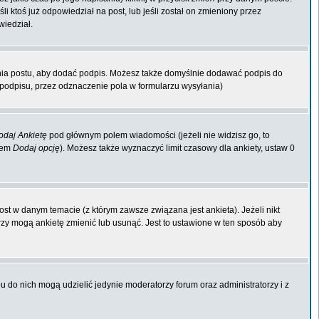
li ktoś już odpowiedział na post, lub jeśli został on zmieniony przez
wiedział.
nia postu, aby dodać podpis. Możesz także domyślnie dodawać podpis do
odpisu, przez odznaczenie pola w formularzu wysyłania)
odaj Ankietę
pod głównym polem wiadomości (jeżeli nie widzisz go, to
kiem
Dodaj opcję
). Możesz także wyznaczyć limit czasowy dla ankiety, ustaw 0
st w danym temacie (z którym zawsze związana jest ankieta). Jeżeli nikt
orzy mogą ankietę zmienić lub usunąć. Jest to ustawione w ten sposób aby
 do nich mogą udzielić jedynie moderatorzy forum oraz administratorzy i z