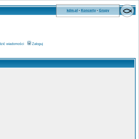
kdm.pl
-
Koncerty
-
Grupy
wdzić wiadomości
Zaloguj