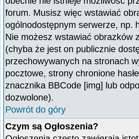
obecnie nie istnieje możliwość p
forum. Musisz więc wstawiać obra
ogólnodostępnym serwerze, np. ht
Nie możesz wstawiać obrazków z
(chyba że jest on publicznie do
przechowywanych na stronach wym
pocztowe, strony chronione hasłe
znacznika BBCode [img] lub odpow
dozwolone).
Powrót do góry
Czym są Ogłoszenia?
Ogłoszenia często zawierają istot