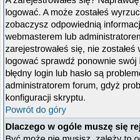
A zarejestrowałeś się? Naprawdę
logować. A może zostałeś wyrzucon
zobaczysz odpowiednią informacj
webmasterem lub administratorem
zarejestrowałeś się, nie zostałeś
logować sprawdź ponownie swój lo
błędny login lub hasło są problemem
administratorem forum, gdyż prob
konfiguracji skryptu.
Powrót do góry
Dlaczego w ogóle muszę się re
Być może nie musisz, zależy to o