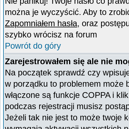
Nie panikuj! Twoje hasło co praw
można je wyczyścić. Aby to zrobić 
Zapomniałem hasła
, oraz postęp
szybko wrócisz na forum
Powrót do góry
Zarejestrowałem się ale nie mo
Na początek sprawdź czy wpisujes
w porządku to problemem może by
włączone są funkcje COPPA i kli
podczas rejestracji musisz postą
Jeżeli tak nie jest to może twoje
wymagają aktywacji wszystkich n