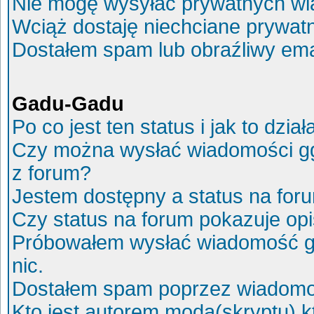
Nie mogę wysyłać prywatnych wi
Wciąż dostaję niechciane prywat
Dostałem spam lub obraźliwy ema
Gadu-Gadu
Po co jest ten status i jak to dział
Czy można wysłać wiadomości g
z forum?
Jestem dostępny a status na for
Czy status na forum pokazuje op
Próbowałem wysłać wiadomość g
nic.
Dostałem spam poprzez wiadomoś
Kto jest autorem moda(skryptu) 