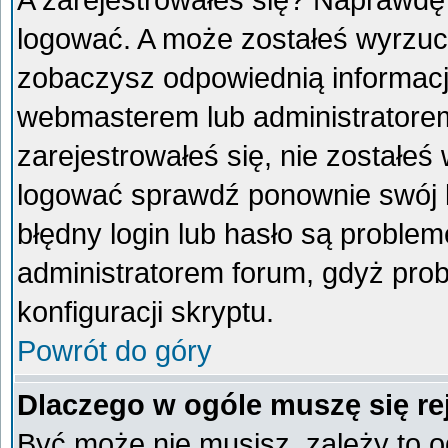
A zarejestrowałeś się? Naprawdę
logować. A może zostałeś wyrzucon
zobaczysz odpowiednią informacj
webmasterem lub administratorem
zarejestrowałeś się, nie zostałeś
logować sprawdź ponownie swój lo
błędny login lub hasło są problemem
administratorem forum, gdyż prob
konfiguracji skryptu.
Powrót do góry
Dlaczego w ogóle muszę się re
Być może nie musisz, zależy to o