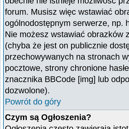
obecnie nie istnieje możliwość p
forum. Musisz więc wstawiać obra
ogólnodostępnym serwerze, np. ht
Nie możesz wstawiać obrazków z
(chyba że jest on publicznie do
przechowywanych na stronach wym
pocztowe, strony chronione hasłe
znacznika BBCode [img] lub odpow
dozwolone).
Powrót do góry
Czym są Ogłoszenia?
Ogłoszenia często zawierają istot