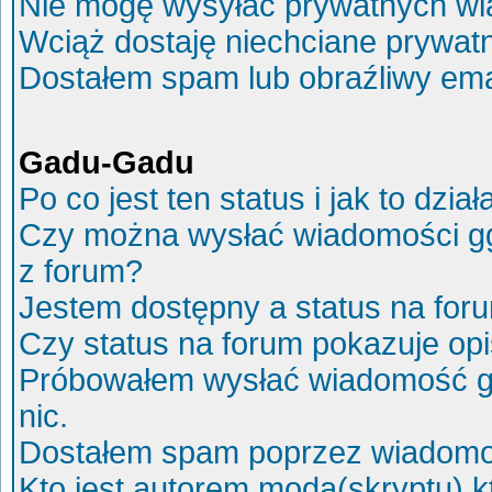
Nie mogę wysyłać prywatnych wi
Wciąż dostaję niechciane prywat
Dostałem spam lub obraźliwy ema
Gadu-Gadu
Po co jest ten status i jak to dział
Czy można wysłać wiadomości g
z forum?
Jestem dostępny a status na for
Czy status na forum pokazuje op
Próbowałem wysłać wiadomość g
nic.
Dostałem spam poprzez wiadomoś
Kto jest autorem moda(skryptu) 