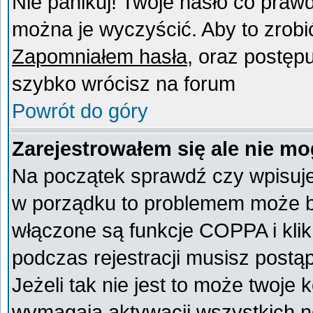
Nie panikuj! Twoje hasło co praw
można je wyczyścić. Aby to zrobić 
Zapomniałem hasła
, oraz postęp
szybko wrócisz na forum
Powrót do góry
Zarejestrowałem się ale nie mo
Na początek sprawdź czy wpisujes
w porządku to problemem może by
włączone są funkcje COPPA i kli
podczas rejestracji musisz postą
Jeżeli tak nie jest to może twoje
wymagają aktywacji wszystkich n