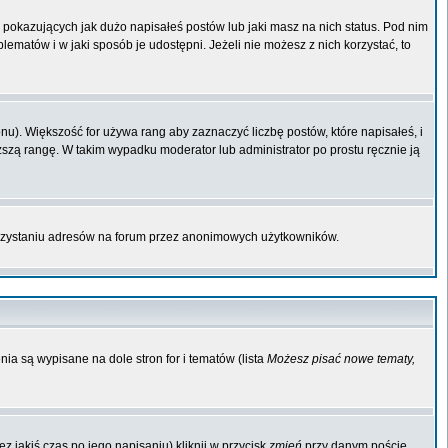
pokazujących jak dużo napisałeś postów lub jaki masz na nich status. Pod nim
matów i w jaki sposób je udostępni. Jeżeli nie możesz z nich korzystać, to
u). Większość for używa rang aby zaznaczyć liczbę postów, które napisałeś, i
ższą rangę. W takim wypadku moderator lub administrator po prostu ręcznie ją
orzystaniu adresów na forum przez anonimowych użytkowników.
ia są wypisane na dole stron for i tematów (lista
Możesz pisać nowe tematy,
 jakiś czas po jego napisaniu) kliknij w przycisk
zmień
przy danym poście.