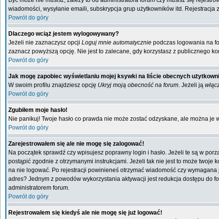
Być może nie musisz, zależy to od administratora forum czy musisz się rejestr
wiadomości, wysyłanie emaili, subskrypcja grup użytkowników itd. Rejestracja 
Powrót do góry
Dlaczego wciąż jestem wylogowywany?
Jeżeli nie zaznaczysz opcji
Loguj mnie automatycznie
podczas logowania na f
zaznacz powyższą opcję. Nie jest to zalecane, gdy korzystasz z publicznego kom
Powrót do góry
Jak mogę zapobiec wyświetlaniu mojej ksywki na liście obecnych użytkow
W swoim profilu znajdziesz opcję
Ukryj moją obecność na forum
. Jeżeli ją
włąc
Powrót do góry
Zgubiłem moje hasło!
Nie panikuj! Twoje hasło co prawda nie może zostać odzyskane, ale można je wyc
Powrót do góry
Zarejestrowałem się ale nie mogę się zalogować!
Na początek sprawdź czy wpisujesz poprawny login i hasło. Jeżeli te są w por
postąpić zgodnie z otrzymanymi instrukcjami. Jeżeli tak nie jest to może twoj
na nie logować. Po rejestracji powinieneś otrzymać wiadomość czy wymagana jest
adres? Jednym z powodów wykorzystania aktywacji jest redukcja dostępu do fo
administratorem forum.
Powrót do góry
Rejestrowałem się kiedyś ale nie mogę się już logować!