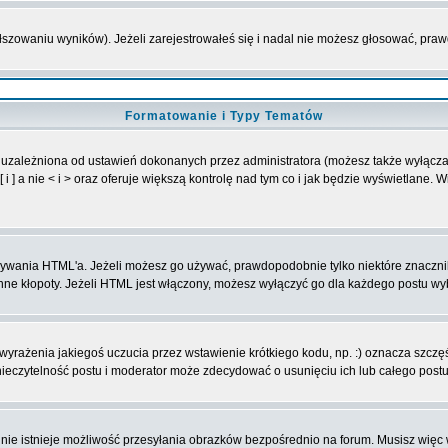
ałszowaniu wyników). Jeżeli zarejestrowałeś się i nadal nie możesz głosować, p
Formatowanie i Typy Tematów
 uzależniona od ustawień dokonanych przez administratora (możesz także wyłącz
] a nie < i > oraz oferuje większą kontrolę nad tym co i jak będzie wyświetlane. 
 używania HTML'a. Jeżeli możesz go używać, prawdopodobnie tylko niektóre znaczn
 inne kłopoty. Jeżeli HTML jest włączony, możesz wyłączyć go dla każdego postu w
yrażenia jakiegoś uczucia przez wstawienie krótkiego kodu, np. :) oznacza szczęśc
eczytelność postu i moderator może zdecydować o usunięciu ich lub całego postu
nie istnieje możliwość przesyłania obrazków bezpośrednio na forum. Musisz więc 