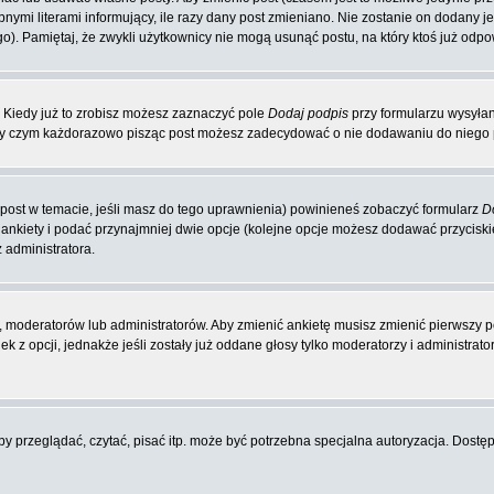
nymi literami informujący, ile razy dany post zmieniano. Nie zostanie on dodany jeś
o). Pamiętaj, że zwykli użytkownicy nie mogą usunąć postu, na który ktoś już odpo
 Kiedy już to zrobisz możesz zaznaczyć pole
Dodaj podpis
przy formularzu wysyła
zy czym każdorazowo pisząc post możesz zadecydować o nie dodawaniu do niego p
y post w temacie, jeśli masz do tego uprawnienia) powinieneś zobaczyć formularz
D
 ankiety i podać przynajmniej dwie opcje (kolejne opcje możesz dodawać przycis
 administratora.
 moderatorów lub administratorów. Aby zmienić ankietę musisz zmienić pierwszy po
 z opcji, jednakże jeśli zostały już oddane głosy tylko moderatorzy i administrat
 przeglądać, czytać, pisać itp. może być potrzebna specjalna autoryzacja. Dostępu