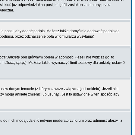
li ktoś już odpowiedział na post, lub jeśli został on zmieniony przez
wiedział.
nia postu, aby dodać podpis. Możesz także domyślnie dodawać podpis do
odpisu, przez odznaczenie pola w formularzu wysyłania)
odaj Ankietę
pod głównym polem wiadomości (jeżeli nie widzisz go, to
kiem
Dodaj opcję
). Możesz także wyznaczyć limit czasowy dla ankiety, ustaw 0
st w danym temacie (z którym zawsze związana jest ankieta). Jeżeli nikt
orzy mogą ankietę zmienić lub usunąć. Jest to ustawione w ten sposób aby
 do nich mogą udzielić jedynie moderatorzy forum oraz administratorzy i z