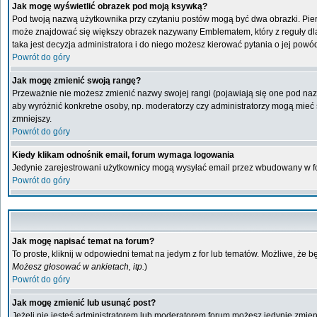
Jak mogę wyświetlić obrazek pod moją ksywką?
Pod twoją nazwą użytkownika przy czytaniu postów mogą być dwa obrazki. Pier
może znajdować się większy obrazek nazywany Emblematem, który z reguły dla ka
taka jest decyzja administratora i do niego możesz kierować pytania o jej powó
Powrót do góry
Jak mogę zmienić swoją rangę?
Przeważnie nie możesz zmienić nazwy swojej rangi (pojawiają się one pod nazwą
aby wyróżnić konkretne osoby, np. moderatorzy czy administratorzy mogą mieć s
zmniejszy.
Powrót do góry
Kiedy klikam odnośnik email, forum wymaga logowania
Jedynie zarejestrowani użytkownicy mogą wysyłać email przez wbudowany w fo
Powrót do góry
Jak mogę napisać temat na forum?
To proste, kliknij w odpowiedni temat na jedym z for lub tematów. Możliwe, że 
Możesz głosować w ankietach, itp.
)
Powrót do góry
Jak mogę zmienić lub usunąć post?
Jeżeli nie jesteś administratorem lub moderatorem forum możesz jedynie zmienia