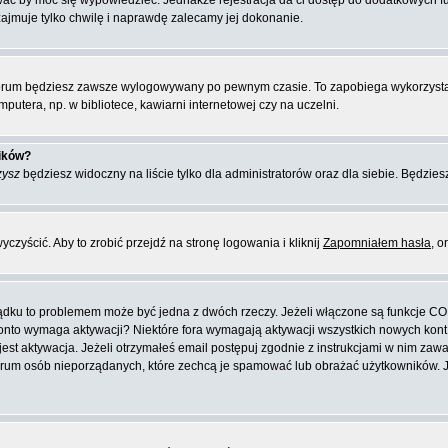
ować by móc się wypowiedzieć. Jednakże rejestracja da ci dostęp do dodatkowych f
zajmuje tylko chwilę i naprawdę zalecamy jej dokonanie.
orum będziesz zawsze wylogowywany po pewnym czasie. To zapobiega wykorzysta
putera, np. w bibliotece, kawiarni internetowej czy na uczelni.
ników?
zysz
będziesz widoczny na liście tylko dla administratorów oraz dla siebie. Będziesz
zyścić. Aby to zrobić przejdź na stronę logowania i kliknij
Zapomniałem hasła
, o
ządku to problemem może być jedna z dwóch rzeczy. Jeżeli włączone są funkcje CO
e konto wymaga aktywacji? Niektóre fora wymagają aktywacji wszystkich nowych kon
 aktywacja. Jeżeli otrzymałeś email postępuj zgodnie z instrukcjami w nim zawarty
rum osób nieporządanych, które zechcą je spamować lub obrażać użytkowników. Jeż