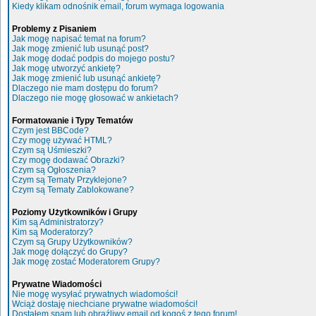
Kiedy klikam odnośnik email, forum wymaga logowania
Problemy z Pisaniem
Jak mogę napisać temat na forum?
Jak mogę zmienić lub usunąć post?
Jak mogę dodać podpis do mojego postu?
Jak mogę utworzyć ankietę?
Jak mogę zmienić lub usunąć ankietę?
Dlaczego nie mam dostępu do forum?
Dlaczego nie mogę głosować w ankietach?
Formatowanie i Typy Tematów
Czym jest BBCode?
Czy mogę używać HTML?
Czym są Uśmieszki?
Czy mogę dodawać Obrazki?
Czym są Ogłoszenia?
Czym są Tematy Przyklejone?
Czym są Tematy Zablokowane?
Poziomy Użytkowników i Grupy
Kim są Administratorzy?
Kim są Moderatorzy?
Czym są Grupy Użytkowników?
Jak mogę dołączyć do Grupy?
Jak mogę zostać Moderatorem Grupy?
Prywatne Wiadomości
Nie mogę wysyłać prywatnych wiadomości!
Wciąż dostaję niechciane prywatne wiadomości!
Dostałem spam lub obraźliwy email od kogoś z tego forum!