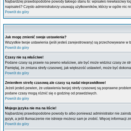
Najbardziej prawdopodobne powody takiego stanu to: wpisałeś niewłaściwy login 
napisałeś? Często administratorzy usuwają użytkowników, którzy w ogóle nic n
Powrót do góry
Jak mogę zmienić swoje ustawienia?
Wszystkie twoje ustawienia (jeśli jesteś zarejestrowany) są przechowywane w b
Powrót do góry
Czasy nie są właściwe!
Podane czasy są prawie na pewno właściwe, ale być może widzisz czasy ze stref
Pamiętaj, że zmiana strefy czasowej, jak większość ustawień, może być dokonan
Powrót do góry
Zmieniłem strefę czasową ale czasy są nadal nieprawidłowe!
Jeżeli jesteś pewien, że ustawienia twojej strefy czasowej są poprawne probl
podane czasy mogą różnić się o godzinę od prawdziwych.
Powrót do góry
Mojego języka nie ma na liście!
Najbardziej prawdopodobne powody to albo ponieważ administrator nie zainstal
język, a jeśli tłumaczenie nie istnieje możesz sam je zrobić. Więcej informacji
Powrót do góry