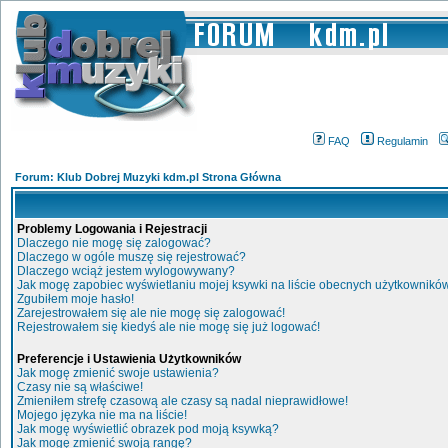
FAQ
Regulamin
Forum: Klub Dobrej Muzyki kdm.pl Strona Główna
Problemy Logowania i Rejestracji
Dlaczego nie mogę się zalogować?
Dlaczego w ogóle muszę się rejestrować?
Dlaczego wciąż jestem wylogowywany?
Jak mogę zapobiec wyświetlaniu mojej ksywki na liście obecnych użytkownikó
Zgubiłem moje hasło!
Zarejestrowałem się ale nie mogę się zalogować!
Rejestrowałem się kiedyś ale nie mogę się już logować!
Preferencje i Ustawienia Użytkowników
Jak mogę zmienić swoje ustawienia?
Czasy nie są właściwe!
Zmieniłem strefę czasową ale czasy są nadal nieprawidłowe!
Mojego języka nie ma na liście!
Jak mogę wyświetlić obrazek pod moją ksywką?
Jak mogę zmienić swoją rangę?