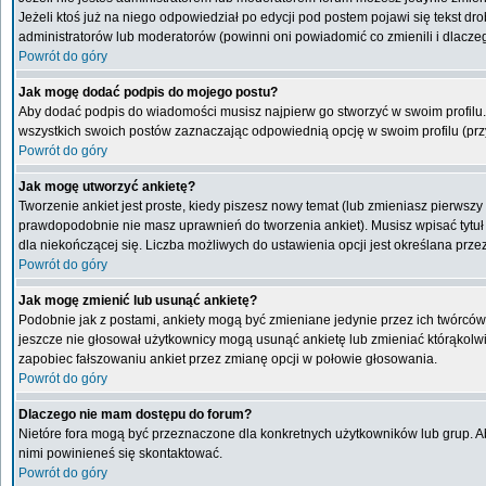
Jeżeli ktoś już na niego odpowiedział po edycji pod postem pojawi się tekst drob
administratorów lub moderatorów (powinni oni powiadomić co zmienili i dlaczeg
Powrót do góry
Jak mogę dodać podpis do mojego postu?
Aby dodać podpis do wiadomości musisz najpierw go stworzyć w swoim profilu.
wszystkich swoich postów zaznaczając odpowiednią opcję w swoim profilu (pr
Powrót do góry
Jak mogę utworzyć ankietę?
Tworzenie ankiet jest proste, kiedy piszesz nowy temat (lub zmieniasz pierwsz
prawdopodobnie nie masz uprawnień do tworzenia ankiet). Musisz wpisać tytuł
dla niekończącej się. Liczba możliwych do ustawienia opcji jest określana przez
Powrót do góry
Jak mogę zmienić lub usunąć ankietę?
Podobnie jak z postami, ankiety mogą być zmieniane jedynie przez ich twórców,
jeszcze nie głosował użytkownicy mogą usunąć ankietę lub zmieniać którąkolwiek
zapobiec fałszowaniu ankiet przez zmianę opcji w połowie głosowania.
Powrót do góry
Dlaczego nie mam dostępu do forum?
Nietóre fora mogą być przeznaczone dla konkretnych użytkowników lub grup. Aby
nimi powinieneś się skontaktować.
Powrót do góry