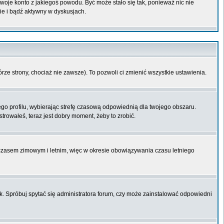
 twoje konto z jakiegoś powodu. Być może stało się tak, ponieważ nic nie
ie i bądź aktywny w dyskusjach.
órze strony, chociaż nie zawsze). To pozwoli ci zmienić wszystkie ustawienia.
ego profilu, wybierając strefę czasową odpowiednią dla twojego obszaru.
trowałeś, teraz jest dobry moment, żeby to zrobić.
 czasem zimowym i letnim, więc w okresie obowiązywania czasu letniego
k. Spróbuj spytać się administratora forum, czy może zainstalować odpowiedni