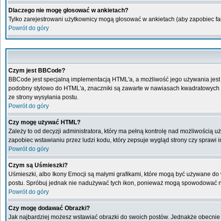
Dlaczego nie mogę głosować w ankietach?
Tylko zarejestrowani użytkownicy mogą głosować w ankietach (aby zapobiec f
Powrót do góry
Czym jest BBCode?
BBCode jest specjalną implementacją HTML'a, a możliwość jego używania jest
podobny stylowo do HTML'a, znaczniki są zawarte w nawiasach kwadratowych [ i 
ze strony wysyłania postu.
Powrót do góry
Czy mogę używać HTML?
Zależy to od decyzji administratora, który ma pełną kontrolę nad możliwością
zapobiec wstawianiu przez ludzi kodu, który zepsuje wygląd strony czy sprawi
Powrót do góry
Czym są Uśmieszki?
Uśmieszki, albo Ikony Emocji są małymi grafikami, które mogą być używane do w
postu. Spróbuj jednak nie nadużywać tych ikon, ponieważ mogą spowodować ni
Powrót do góry
Czy mogę dodawać Obrazki?
Jak najbardziej możesz wstawiać obrazki do swoich postów. Jednakże obecnie 