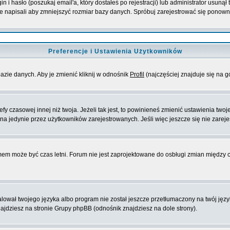
i hasło (poszukaj email'a, który dostałeś po rejestracji) lub administrator usunął
ie napisali aby zmniejszyć rozmiar bazy danych. Spróbuj zarejestrować się ponown
Preferencje i Ustawienia Użytkowników
azie danych. Aby je zmienić kliknij w odnośnik
Profil
(najczęściej znajduje się na g
y czasowej innej niż twoja. Jeżeli tak jest, to powinieneś zmienić ustawienia twoj
a jedynie przez użytkowników zarejestrowanych. Jeśli więc jeszcze się nie zarejes
emem może być czas letni. Forum nie jest zaprojektowane do osbługi zmian między
ował twojego języka albo program nie został jeszcze przetłumaczony na twój języ
 znajdziesz na stronie Grupy phpBB (odnośnik znajdziesz na dole strony).