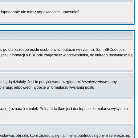
rawdopodobnie nie masz odpowiednich uprawnień.
ać go dla każdego postu osobno w formularzu wysyłania). Sam BBCode jest
Więcej informacji o BBCode znajdziesz w przewodniku, do którego dostaniesz się
iki będą działały. Jest to podyktowane względami
bezpieczeństwa
, aby
ybierając odpowiednią opcję w formularzu wysłania postu.
ie, :( oznacza smutek. Pełna lista ikon jest dostępna z formularza wysyłania
.
wstawiać obrazki, które znajdują się na innym, ogólnodostępnym serwerze, np.