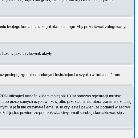
unkcji niedostępnych dla gości, takich jak własny emblemat, prywatne
niu twojego konta przez kogokolwiek innego. Aby pozostawać zalogowanym
 liczony jako użytkownik ukryty.
raz postępuj zgodnie z podanymi instrukcjami a szybko wrócisz na forum
PPA i kliknąłeś odnośnik
Mam mniej niż 13 lat
podczas rejestracji musisz
t, albo przez samych użytkowników, albo przez administratora, zanim można się
mi, a jeśli nie otrzymałeś email'a, to czy jesteś pewien, że podałeś właściwy
eli jesteś pewien, że podałeś właściwy email spróbuj skontaktować się z