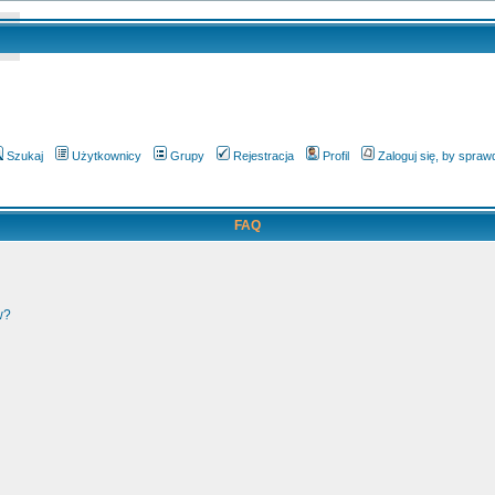
Szukaj
Użytkownicy
Grupy
Rejestracja
Profil
Zaloguj się, by spra
FAQ
w?