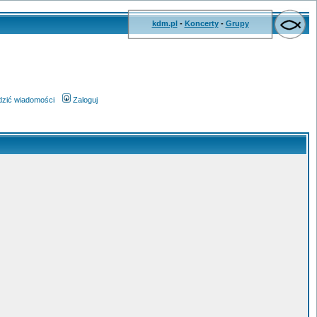
kdm.pl
-
Koncerty
-
Grupy
wdzić wiadomości
Zaloguj