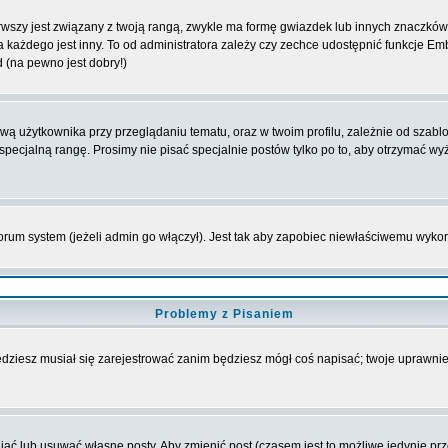
wszy jest związany z twoją rangą, zwykle ma formę gwiazdek lub innych znaczków 
żdego jest inny. To od administratora zależy czy zechce udostępnić funkcje Emble
d (na pewno jest dobry!)
 użytkownika przy przeglądaniu tematu, oraz w twoim profilu, zależnie od szablon
pecjalną rangę. Prosimy nie pisać specjalnie postów tylko po to, aby otrzymać wy
rum system (jeżeli admin go włączył). Jest tak aby zapobiec niewłaściwemu wyk
Problemy z Pisaniem
będziesz musiał się zarejestrować zanim będziesz mógł coś napisać; twoje uprawnien
ć lub usuwać własne posty. Aby zmienić post (czasem jest to możliwe jedynie przez