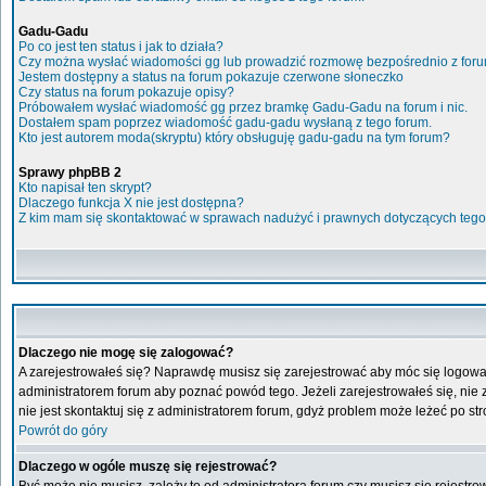
Gadu-Gadu
Po co jest ten status i jak to działa?
Czy można wysłać wiadomości gg lub prowadzić rozmowę bezpośrednio z for
Jestem dostępny a status na forum pokazuje czerwone słoneczko
Czy status na forum pokazuje opisy?
Próbowałem wysłać wiadomość gg przez bramkę Gadu-Gadu na forum i nic.
Dostałem spam poprzez wiadomość gadu-gadu wysłaną z tego forum.
Kto jest autorem moda(skryptu) który obsługuję gadu-gadu na tym forum?
Sprawy phpBB 2
Kto napisał ten skrypt?
Dlaczego funkcja X nie jest dostępna?
Z kim mam się skontaktować w sprawach nadużyć i prawnych dotyczących tego
Dlaczego nie mogę się zalogować?
A zarejestrowałeś się? Naprawdę musisz się zarejestrować aby móc się logować
administratorem forum aby poznać powód tego. Jeżeli zarejestrowałeś się, nie z
nie jest skontaktuj się z administratorem forum, gdyż problem może leżeć po stro
Powrót do góry
Dlaczego w ogóle muszę się rejestrować?