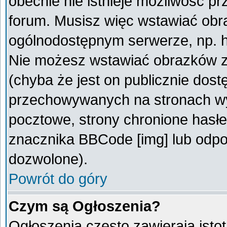
obecnie nie istnieje możliwość p
forum. Musisz więc wstawiać obra
ogólnodostępnym serwerze, np. ht
Nie możesz wstawiać obrazków z
(chyba że jest on publicznie do
przechowywanych na stronach wym
pocztowe, strony chronione hasłe
znacznika BBCode [img] lub odpow
dozwolone).
Powrót do góry
Czym są Ogłoszenia?
Ogłoszenia często zawierają istot