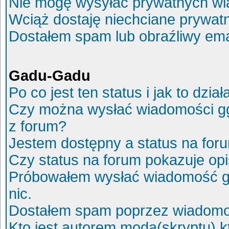
Nie mogę wysyłać prywatnych wi
Wciąż dostaję niechciane prywat
Dostałem spam lub obraźliwy ema
Gadu-Gadu
Po co jest ten status i jak to dział
Czy można wysłać wiadomości g
z forum?
Jestem dostępny a status na for
Czy status na forum pokazuje op
Próbowałem wysłać wiadomość g
nic.
Dostałem spam poprzez wiadomoś
Kto jest autorem moda(skryptu) 