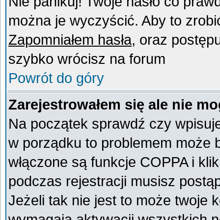
Nie panikuj! Twoje hasło co praw
można je wyczyścić. Aby to zrobić 
Zapomniałem hasła
, oraz postęp
szybko wrócisz na forum
Powrót do góry
Zarejestrowałem się ale nie mo
Na początek sprawdź czy wpisujes
w porządku to problemem może by
włączone są funkcje COPPA i kli
podczas rejestracji musisz postą
Jeżeli tak nie jest to może twoje
wymagają aktywacji wszystkich n