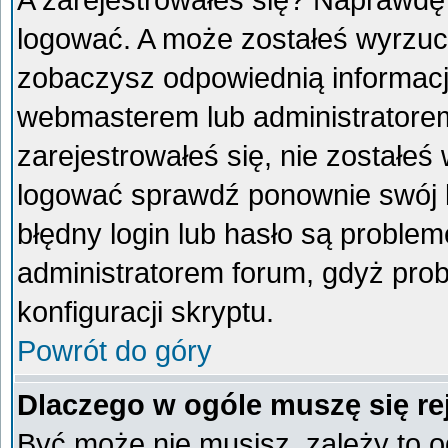
A zarejestrowałeś się? Naprawdę
logować. A może zostałeś wyrzucon
zobaczysz odpowiednią informacj
webmasterem lub administratorem
zarejestrowałeś się, nie zostałeś
logować sprawdź ponownie swój lo
błędny login lub hasło są problemem
administratorem forum, gdyż prob
konfiguracji skryptu.
Powrót do góry
Dlaczego w ogóle muszę się re
Być może nie musisz, zależy to o