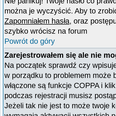
Nie panikuj! Twoje hasło co praw
można je wyczyścić. Aby to zrobić 
Zapomniałem hasła
, oraz postęp
szybko wrócisz na forum
Powrót do góry
Zarejestrowałem się ale nie mo
Na początek sprawdź czy wpisujes
w porządku to problemem może by
włączone są funkcje COPPA i kli
podczas rejestracji musisz postą
Jeżeli tak nie jest to może twoje
wymagają aktywacji wszystkich n