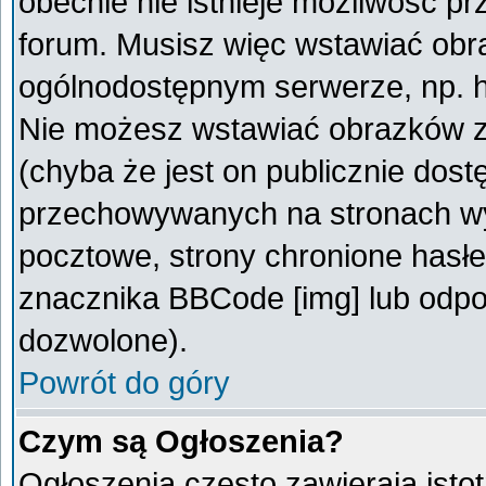
obecnie nie istnieje możliwość p
forum. Musisz więc wstawiać obra
ogólnodostępnym serwerze, np. ht
Nie możesz wstawiać obrazków z
(chyba że jest on publicznie do
przechowywanych na stronach wym
pocztowe, strony chronione hasłe
znacznika BBCode [img] lub odpow
dozwolone).
Powrót do góry
Czym są Ogłoszenia?
Ogłoszenia często zawierają istot