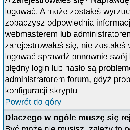
A zarejestrowałeś się? Naprawdę
logować. A może zostałeś wyrzucon
zobaczysz odpowiednią informacj
webmasterem lub administratorem
zarejestrowałeś się, nie zostałeś
logować sprawdź ponownie swój lo
błędny login lub hasło są problemem
administratorem forum, gdyż prob
konfiguracji skryptu.
Powrót do góry
Dlaczego w ogóle muszę się re
Być może nie musisz, zależy to o