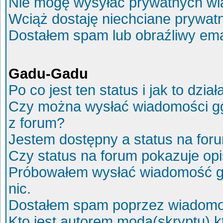
Nie mogę wysyłać prywatnych wi
Wciąż dostaję niechciane prywat
Dostałem spam lub obraźliwy ema
Gadu-Gadu
Po co jest ten status i jak to dział
Czy można wysłać wiadomości g
z forum?
Jestem dostępny a status na for
Czy status na forum pokazuje op
Próbowałem wysłać wiadomość g
nic.
Dostałem spam poprzez wiadomoś
Kto jest autorem moda(skryptu) 