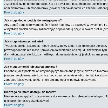
Jeżeli ktoś już na niego odpowiedział po edycji pod postem pojawi się tekst drob
administratorów lub moderatorów (powinni oni powiadomić co zmienili i dlaczeg
Powrót do góry
Jak mogę dodać podpis do mojego postu?
Aby dodać podpis do wiadomości musisz najpierw go stworzyć w swoim profilu.
wszystkich swoich postów zaznaczając odpowiednią opcję w swoim profilu (pr
Powrót do góry
Jak mogę utworzyć ankietę?
Tworzenie ankiet jest proste, kiedy piszesz nowy temat (lub zmieniasz pierwsz
prawdopodobnie nie masz uprawnień do tworzenia ankiet). Musisz wpisać tytuł
dla niekończącej się. Liczba możliwych do ustawienia opcji jest określana przez
Powrót do góry
Jak mogę zmienić lub usunąć ankietę?
Podobnie jak z postami, ankiety mogą być zmieniane jedynie przez ich twórców,
jeszcze nie głosował użytkownicy mogą usunąć ankietę lub zmieniać którąkolwiek
zapobiec fałszowaniu ankiet przez zmianę opcji w połowie głosowania.
Powrót do góry
Dlaczego nie mam dostępu do forum?
Nietóre fora mogą być przeznaczone dla konkretnych użytkowników lub grup. Aby
nimi powinieneś się skontaktować.
Powrót do góry