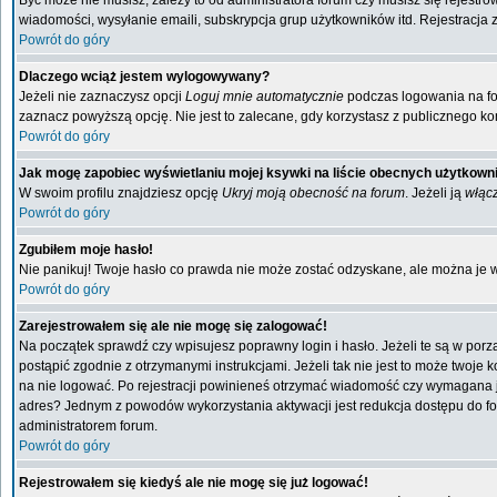
Być może nie musisz, zależy to od administratora forum czy musisz się rejestr
wiadomości, wysyłanie emaili, subskrypcja grup użytkowników itd. Rejestracja 
Powrót do góry
Dlaczego wciąż jestem wylogowywany?
Jeżeli nie zaznaczysz opcji
Loguj mnie automatycznie
podczas logowania na f
zaznacz powyższą opcję. Nie jest to zalecane, gdy korzystasz z publicznego kom
Powrót do góry
Jak mogę zapobiec wyświetlaniu mojej ksywki na liście obecnych użytkow
W swoim profilu znajdziesz opcję
Ukryj moją obecność na forum
. Jeżeli ją
włąc
Powrót do góry
Zgubiłem moje hasło!
Nie panikuj! Twoje hasło co prawda nie może zostać odzyskane, ale można je wyc
Powrót do góry
Zarejestrowałem się ale nie mogę się zalogować!
Na początek sprawdź czy wpisujesz poprawny login i hasło. Jeżeli te są w por
postąpić zgodnie z otrzymanymi instrukcjami. Jeżeli tak nie jest to może twoj
na nie logować. Po rejestracji powinieneś otrzymać wiadomość czy wymagana jest
adres? Jednym z powodów wykorzystania aktywacji jest redukcja dostępu do fo
administratorem forum.
Powrót do góry
Rejestrowałem się kiedyś ale nie mogę się już logować!