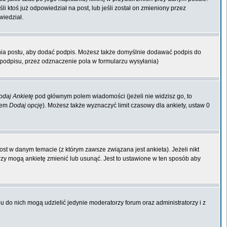
li ktoś już odpowiedział na post, lub jeśli został on zmieniony przez
wiedział.
nia postu, aby dodać podpis. Możesz także domyślnie dodawać podpis do
odpisu, przez odznaczenie pola w formularzu wysyłania)
odaj Ankietę
pod głównym polem wiadomości (jeżeli nie widzisz go, to
kiem
Dodaj opcję
). Możesz także wyznaczyć limit czasowy dla ankiety, ustaw 0
st w danym temacie (z którym zawsze związana jest ankieta). Jeżeli nikt
orzy mogą ankietę zmienić lub usunąć. Jest to ustawione w ten sposób aby
 do nich mogą udzielić jedynie moderatorzy forum oraz administratorzy i z