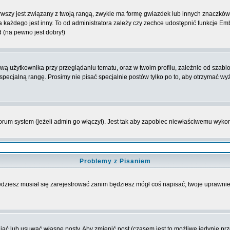
wszy jest związany z twoją rangą, zwykle ma formę gwiazdek lub innych znaczków 
żdego jest inny. To od administratora zależy czy zechce udostępnić funkcje Emble
d (na pewno jest dobry!)
 użytkownika przy przeglądaniu tematu, oraz w twoim profilu, zależnie od szablon
pecjalną rangę. Prosimy nie pisać specjalnie postów tylko po to, aby otrzymać wy
rum system (jeżeli admin go włączył). Jest tak aby zapobiec niewłaściwemu wyk
Problemy z Pisaniem
będziesz musiał się zarejestrować zanim będziesz mógł coś napisać; twoje uprawnien
ć lub usuwać własne posty. Aby zmienić post (czasem jest to możliwe jedynie przez