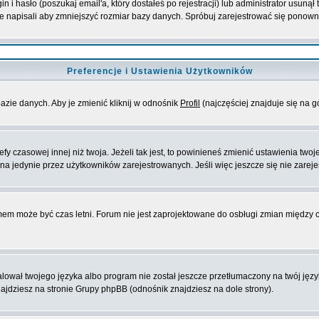
i hasło (poszukaj email'a, który dostałeś po rejestracji) lub administrator usunął
ie napisali aby zmniejszyć rozmiar bazy danych. Spróbuj zarejestrować się ponown
Preferencje i Ustawienia Użytkowników
azie danych. Aby je zmienić kliknij w odnośnik
Profil
(najczęściej znajduje się na g
y czasowej innej niż twoja. Jeżeli tak jest, to powinieneś zmienić ustawienia twoj
a jedynie przez użytkowników zarejestrowanych. Jeśli więc jeszcze się nie zarejes
emem może być czas letni. Forum nie jest zaprojektowane do osbługi zmian między
ował twojego języka albo program nie został jeszcze przetłumaczony na twój języ
 znajdziesz na stronie Grupy phpBB (odnośnik znajdziesz na dole strony).