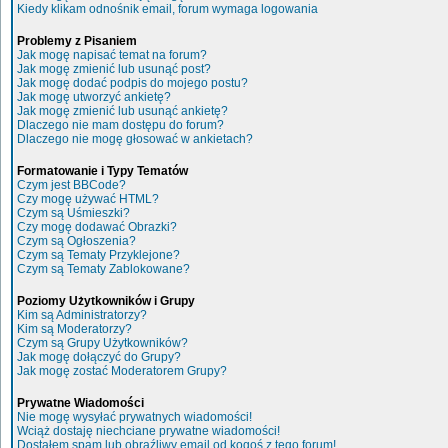
Kiedy klikam odnośnik email, forum wymaga logowania
Problemy z Pisaniem
Jak mogę napisać temat na forum?
Jak mogę zmienić lub usunąć post?
Jak mogę dodać podpis do mojego postu?
Jak mogę utworzyć ankietę?
Jak mogę zmienić lub usunąć ankietę?
Dlaczego nie mam dostępu do forum?
Dlaczego nie mogę głosować w ankietach?
Formatowanie i Typy Tematów
Czym jest BBCode?
Czy mogę używać HTML?
Czym są Uśmieszki?
Czy mogę dodawać Obrazki?
Czym są Ogłoszenia?
Czym są Tematy Przyklejone?
Czym są Tematy Zablokowane?
Poziomy Użytkowników i Grupy
Kim są Administratorzy?
Kim są Moderatorzy?
Czym są Grupy Użytkowników?
Jak mogę dołączyć do Grupy?
Jak mogę zostać Moderatorem Grupy?
Prywatne Wiadomości
Nie mogę wysyłać prywatnych wiadomości!
Wciąż dostaję niechciane prywatne wiadomości!
Dostałem spam lub obraźliwy email od kogoś z tego forum!