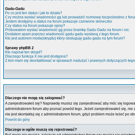
Gadu-Gadu
Po co jest ten status i jak to działa?
Czy można wysłać wiadomości gg lub prowadzić rozmowę bezpośrednio z for
Jestem dostępny a status na forum pokazuje czerwone słoneczko
Czy status na forum pokazuje opisy?
Próbowałem wysłać wiadomość gg przez bramkę Gadu-Gadu na forum i nic.
Dostałem spam poprzez wiadomość gadu-gadu wysłaną z tego forum.
Kto jest autorem moda(skryptu) który obsługuję gadu-gadu na tym forum?
Sprawy phpBB 2
Kto napisał ten skrypt?
Dlaczego funkcja X nie jest dostępna?
Z kim mam się skontaktować w sprawach nadużyć i prawnych dotyczących tego
Dlaczego nie mogę się zalogować?
A zarejestrowałeś się? Naprawdę musisz się zarejestrować aby móc się logować
administratorem forum aby poznać powód tego. Jeżeli zarejestrowałeś się, nie z
nie jest skontaktuj się z administratorem forum, gdyż problem może leżeć po stro
Powrót do góry
Dlaczego w ogóle muszę się rejestrować?