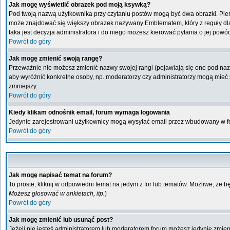
Jak mogę wyświetlić obrazek pod moją ksywką?
Pod twoją nazwą użytkownika przy czytaniu postów mogą być dwa obrazki. Pier
może znajdować się większy obrazek nazywany Emblematem, który z reguły dla ka
taka jest decyzja administratora i do niego możesz kierować pytania o jej powó
Powrót do góry
Jak mogę zmienić swoją rangę?
Przeważnie nie możesz zmienić nazwy swojej rangi (pojawiają się one pod nazwą
aby wyróżnić konkretne osoby, np. moderatorzy czy administratorzy mogą mieć s
zmniejszy.
Powrót do góry
Kiedy klikam odnośnik email, forum wymaga logowania
Jedynie zarejestrowani użytkownicy mogą wysyłać email przez wbudowany w fo
Powrót do góry
Jak mogę napisać temat na forum?
To proste, kliknij w odpowiedni temat na jedym z for lub tematów. Możliwe, że 
Możesz głosować w ankietach, itp.
)
Powrót do góry
Jak mogę zmienić lub usunąć post?
Jeżeli nie jesteś administratorem lub moderatorem forum możesz jedynie zmienia