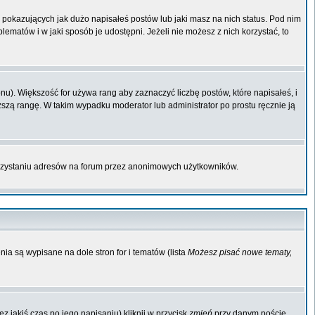
pokazujących jak dużo napisałeś postów lub jaki masz na nich status. Pod nim
matów i w jaki sposób je udostępni. Jeżeli nie możesz z nich korzystać, to
u). Większość for używa rang aby zaznaczyć liczbę postów, które napisałeś, i
ższą rangę. W takim wypadku moderator lub administrator po prostu ręcznie ją
orzystaniu adresów na forum przez anonimowych użytkowników.
ia są wypisane na dole stron for i tematów (lista
Możesz pisać nowe tematy,
 jakiś czas po jego napisaniu) kliknij w przycisk
zmień
przy danym poście.