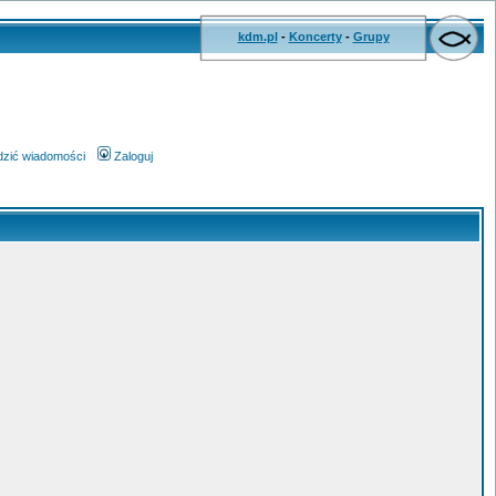
kdm.pl
-
Koncerty
-
Grupy
wdzić wiadomości
Zaloguj