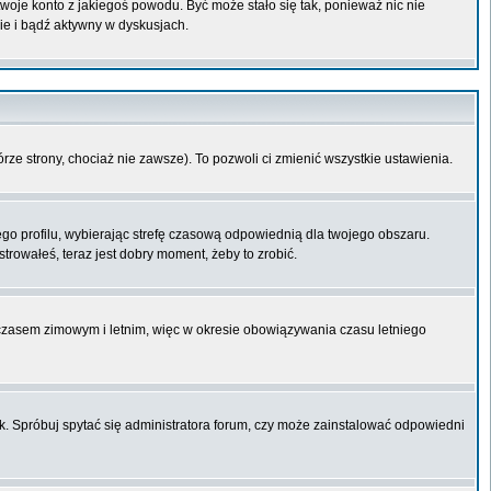
 twoje konto z jakiegoś powodu. Być może stało się tak, ponieważ nic nie
ie i bądź aktywny w dyskusjach.
órze strony, chociaż nie zawsze). To pozwoli ci zmienić wszystkie ustawienia.
ego profilu, wybierając strefę czasową odpowiednią dla twojego obszaru.
trowałeś, teraz jest dobry moment, żeby to zrobić.
 czasem zimowym i letnim, więc w okresie obowiązywania czasu letniego
k. Spróbuj spytać się administratora forum, czy może zainstalować odpowiedni