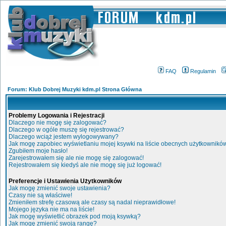
FAQ
Regulamin
Forum: Klub Dobrej Muzyki kdm.pl Strona Główna
Problemy Logowania i Rejestracji
Dlaczego nie mogę się zalogować?
Dlaczego w ogóle muszę się rejestrować?
Dlaczego wciąż jestem wylogowywany?
Jak mogę zapobiec wyświetlaniu mojej ksywki na liście obecnych użytkownikó
Zgubiłem moje hasło!
Zarejestrowałem się ale nie mogę się zalogować!
Rejestrowałem się kiedyś ale nie mogę się już logować!
Preferencje i Ustawienia Użytkowników
Jak mogę zmienić swoje ustawienia?
Czasy nie są właściwe!
Zmieniłem strefę czasową ale czasy są nadal nieprawidłowe!
Mojego języka nie ma na liście!
Jak mogę wyświetlić obrazek pod moją ksywką?
Jak mogę zmienić swoją rangę?