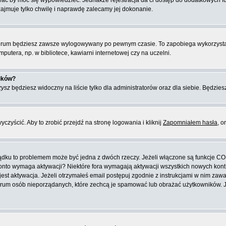
ować by móc się wypowiedzieć. Jednakże rejestracja da ci dostęp do dodatkowych f
zajmuje tylko chwilę i naprawdę zalecamy jej dokonanie.
orum będziesz zawsze wylogowywany po pewnym czasie. To zapobiega wykorzysta
putera, np. w bibliotece, kawiarni internetowej czy na uczelni.
ników?
zysz
będziesz widoczny na liście tylko dla administratorów oraz dla siebie. Będziesz
zyścić. Aby to zrobić przejdź na stronę logowania i kliknij
Zapomniałem hasła
, o
ządku to problemem może być jedna z dwóch rzeczy. Jeżeli włączone są funkcje CO
e konto wymaga aktywacji? Niektóre fora wymagają aktywacji wszystkich nowych kon
 aktywacja. Jeżeli otrzymałeś email postępuj zgodnie z instrukcjami w nim zawarty
rum osób nieporządanych, które zechcą je spamować lub obrażać użytkowników. Jeż