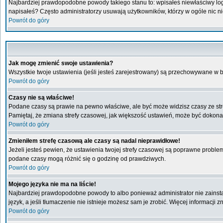
Najbardziej prawdopodobne powody takiego stanu to: wpisałeś niewłaściwy login 
napisałeś? Często administratorzy usuwają użytkowników, którzy w ogóle nic n
Powrót do góry
Jak mogę zmienić swoje ustawienia?
Wszystkie twoje ustawienia (jeśli jesteś zarejestrowany) są przechowywane w b
Powrót do góry
Czasy nie są właściwe!
Podane czasy są prawie na pewno właściwe, ale być może widzisz czasy ze stref
Pamiętaj, że zmiana strefy czasowej, jak większość ustawień, może być dokonan
Powrót do góry
Zmieniłem strefę czasową ale czasy są nadal nieprawidłowe!
Jeżeli jesteś pewien, że ustawienia twojej strefy czasowej są poprawne probl
podane czasy mogą różnić się o godzinę od prawdziwych.
Powrót do góry
Mojego języka nie ma na liście!
Najbardziej prawdopodobne powody to albo ponieważ administrator nie zainstal
język, a jeśli tłumaczenie nie istnieje możesz sam je zrobić. Więcej informacji
Powrót do góry