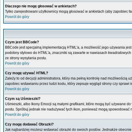
Dlaczego nie mogę głosować w ankietach?
Tylko zarejestrowani użytkownicy mogą głosować w ankietach (aby zapobiec f
Powrót do góry
Czym jest BBCode?
BBCode jest specjalną implementacją HTML'a, a możliwość jego używania jest
podobny stylowo do HTML'a, znaczniki są zawarte w nawiasach kwadratowych [ i 
ze strony wysyłania postu.
Powrót do góry
Czy mogę używać HTML?
Zależy to od decyzji administratora, który ma pełną kontrolę nad możliwością
zapobiec wstawianiu przez ludzi kodu, który zepsuje wygląd strony czy sprawi
Powrót do góry
Czym są Uśmieszki?
Uśmieszki, albo Ikony Emocji są małymi grafikami, które mogą być używane do w
postu. Spróbuj jednak nie nadużywać tych ikon, ponieważ mogą spowodować ni
Powrót do góry
Czy mogę dodawać Obrazki?
Jak najbardziej możesz wstawiać obrazki do swoich postów. Jednakże obecnie 