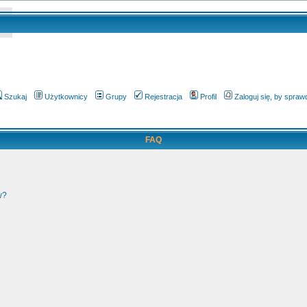
Szukaj
Użytkownicy
Grupy
Rejestracja
Profil
Zaloguj się, by spra
FAQ
w?