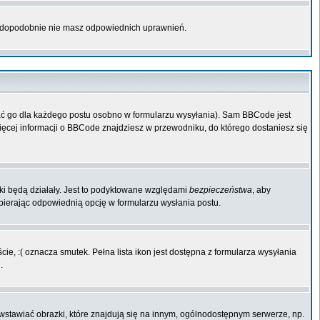
rawdopodobnie nie masz odpowiednich uprawnień.
ać go dla każdego postu osobno w formularzu wysyłania). Sam BBCode jest
Więcej informacji o BBCode znajdziesz w przewodniku, do którego dostaniesz się
iki będą działały. Jest to podyktowane względami
bezpieczeństwa
, aby
ybierając odpowiednią opcję w formularzu wysłania postu.
ie, :( oznacza smutek. Pełna lista ikon jest dostępna z formularza wysyłania
.
wstawiać obrazki, które znajdują się na innym, ogólnodostępnym serwerze, np.