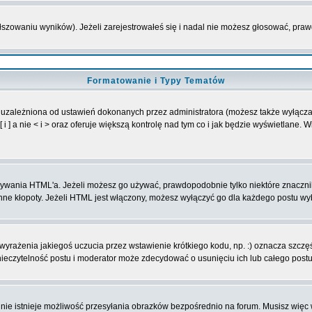
ałszowaniu wyników). Jeżeli zarejestrowałeś się i nadal nie możesz głosować, p
Formatowanie i Typy Tematów
 uzależniona od ustawień dokonanych przez administratora (możesz także wyłącz
] a nie < i > oraz oferuje większą kontrolę nad tym co i jak będzie wyświetlane. 
 używania HTML'a. Jeżeli możesz go używać, prawdopodobnie tylko niektóre znaczn
 inne kłopoty. Jeżeli HTML jest włączony, możesz wyłączyć go dla każdego postu w
yrażenia jakiegoś uczucia przez wstawienie krótkiego kodu, np. :) oznacza szczęśc
eczytelność postu i moderator może zdecydować o usunięciu ich lub całego postu
nie istnieje możliwość przesyłania obrazków bezpośrednio na forum. Musisz więc 