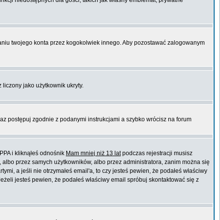
unkcji niedostępnych dla gości, takich jak własny emblemat, prywatne
niu twojego konta przez kogokolwiek innego. Aby pozostawać zalogowanym
 liczony jako użytkownik ukryty.
raz postępuj zgodnie z podanymi instrukcjami a szybko wrócisz na forum
PPA i kliknąłeś odnośnik
Mam mniej niż 13 lat
podczas rejestracji musisz
t, albo przez samych użytkowników, albo przez administratora, zanim można się
mi, a jeśli nie otrzymałeś email'a, to czy jesteś pewien, że podałeś właściwy
eli jesteś pewien, że podałeś właściwy email spróbuj skontaktować się z