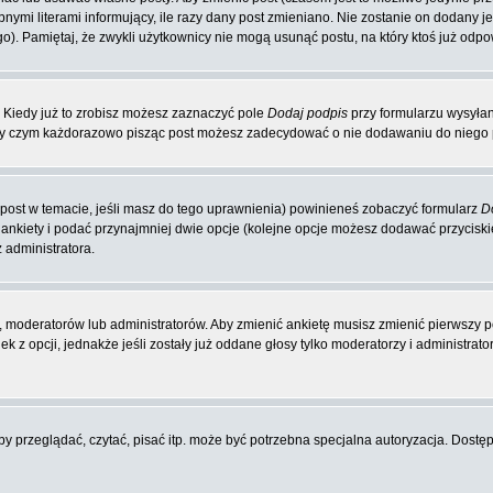
nymi literami informujący, ile razy dany post zmieniano. Nie zostanie on dodany jeś
o). Pamiętaj, że zwykli użytkownicy nie mogą usunąć postu, na który ktoś już odpo
 Kiedy już to zrobisz możesz zaznaczyć pole
Dodaj podpis
przy formularzu wysyła
zy czym każdorazowo pisząc post możesz zadecydować o nie dodawaniu do niego p
y post w temacie, jeśli masz do tego uprawnienia) powinieneś zobaczyć formularz
D
 ankiety i podać przynajmniej dwie opcje (kolejne opcje możesz dodawać przycis
 administratora.
 moderatorów lub administratorów. Aby zmienić ankietę musisz zmienić pierwszy po
 z opcji, jednakże jeśli zostały już oddane głosy tylko moderatorzy i administrat
 przeglądać, czytać, pisać itp. może być potrzebna specjalna autoryzacja. Dostępu