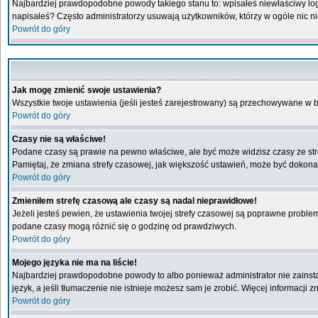
Najbardziej prawdopodobne powody takiego stanu to: wpisałeś niewłaściwy login 
napisałeś? Często administratorzy usuwają użytkowników, którzy w ogóle nic n
Powrót do góry
Jak mogę zmienić swoje ustawienia?
Wszystkie twoje ustawienia (jeśli jesteś zarejestrowany) są przechowywane w b
Powrót do góry
Czasy nie są właściwe!
Podane czasy są prawie na pewno właściwe, ale być może widzisz czasy ze stref
Pamiętaj, że zmiana strefy czasowej, jak większość ustawień, może być dokonan
Powrót do góry
Zmieniłem strefę czasową ale czasy są nadal nieprawidłowe!
Jeżeli jesteś pewien, że ustawienia twojej strefy czasowej są poprawne probl
podane czasy mogą różnić się o godzinę od prawdziwych.
Powrót do góry
Mojego języka nie ma na liście!
Najbardziej prawdopodobne powody to albo ponieważ administrator nie zainstal
język, a jeśli tłumaczenie nie istnieje możesz sam je zrobić. Więcej informacji
Powrót do góry