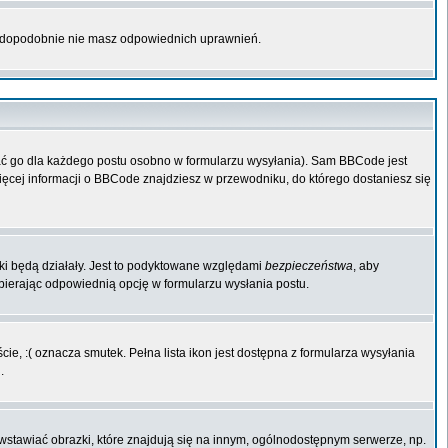
rawdopodobnie nie masz odpowiednich uprawnień.
ać go dla każdego postu osobno w formularzu wysyłania). Sam BBCode jest
Więcej informacji o BBCode znajdziesz w przewodniku, do którego dostaniesz się
iki będą działały. Jest to podyktowane względami
bezpieczeństwa
, aby
ybierając odpowiednią opcję w formularzu wysłania postu.
ie, :( oznacza smutek. Pełna lista ikon jest dostępna z formularza wysyłania
.
wstawiać obrazki, które znajdują się na innym, ogólnodostępnym serwerze, np.