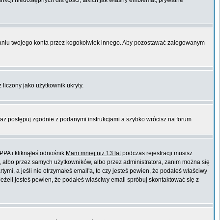
unkcji niedostępnych dla gości, takich jak własny emblemat, prywatne
niu twojego konta przez kogokolwiek innego. Aby pozostawać zalogowanym
 liczony jako użytkownik ukryty.
raz postępuj zgodnie z podanymi instrukcjami a szybko wrócisz na forum
PPA i kliknąłeś odnośnik
Mam mniej niż 13 lat
podczas rejestracji musisz
t, albo przez samych użytkowników, albo przez administratora, zanim można się
mi, a jeśli nie otrzymałeś email'a, to czy jesteś pewien, że podałeś właściwy
eli jesteś pewien, że podałeś właściwy email spróbuj skontaktować się z