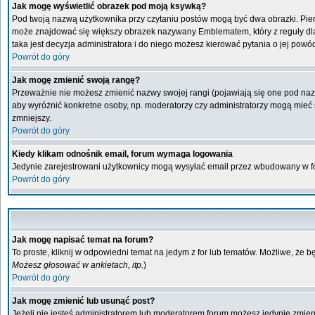
Jak mogę wyświetlić obrazek pod moją ksywką?
Pod twoją nazwą użytkownika przy czytaniu postów mogą być dwa obrazki. Pier
może znajdować się większy obrazek nazywany Emblematem, który z reguły dla ka
taka jest decyzja administratora i do niego możesz kierować pytania o jej powó
Powrót do góry
Jak mogę zmienić swoją rangę?
Przeważnie nie możesz zmienić nazwy swojej rangi (pojawiają się one pod nazwą
aby wyróżnić konkretne osoby, np. moderatorzy czy administratorzy mogą mieć s
zmniejszy.
Powrót do góry
Kiedy klikam odnośnik email, forum wymaga logowania
Jedynie zarejestrowani użytkownicy mogą wysyłać email przez wbudowany w fo
Powrót do góry
Jak mogę napisać temat na forum?
To proste, kliknij w odpowiedni temat na jedym z for lub tematów. Możliwe, że 
Możesz głosować w ankietach, itp.
)
Powrót do góry
Jak mogę zmienić lub usunąć post?
Jeżeli nie jesteś administratorem lub moderatorem forum możesz jedynie zmienia