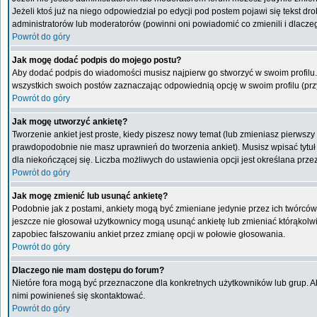
Jeżeli ktoś już na niego odpowiedział po edycji pod postem pojawi się tekst drob
administratorów lub moderatorów (powinni oni powiadomić co zmienili i dlaczeg
Powrót do góry
Jak mogę dodać podpis do mojego postu?
Aby dodać podpis do wiadomości musisz najpierw go stworzyć w swoim profilu.
wszystkich swoich postów zaznaczając odpowiednią opcję w swoim profilu (pr
Powrót do góry
Jak mogę utworzyć ankietę?
Tworzenie ankiet jest proste, kiedy piszesz nowy temat (lub zmieniasz pierwsz
prawdopodobnie nie masz uprawnień do tworzenia ankiet). Musisz wpisać tytuł
dla niekończącej się. Liczba możliwych do ustawienia opcji jest określana przez
Powrót do góry
Jak mogę zmienić lub usunąć ankietę?
Podobnie jak z postami, ankiety mogą być zmieniane jedynie przez ich twórców,
jeszcze nie głosował użytkownicy mogą usunąć ankietę lub zmieniać którąkolwiek
zapobiec fałszowaniu ankiet przez zmianę opcji w połowie głosowania.
Powrót do góry
Dlaczego nie mam dostępu do forum?
Nietóre fora mogą być przeznaczone dla konkretnych użytkowników lub grup. Aby
nimi powinieneś się skontaktować.
Powrót do góry