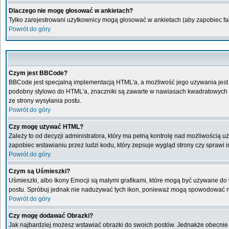
Dlaczego nie mogę głosować w ankietach?
Tylko zarejestrowani użytkownicy mogą głosować w ankietach (aby zapobiec f
Powrót do góry
Czym jest BBCode?
BBCode jest specjalną implementacją HTML'a, a możliwość jego używania jest
podobny stylowo do HTML'a, znaczniki są zawarte w nawiasach kwadratowych [ i 
ze strony wysyłania postu.
Powrót do góry
Czy mogę używać HTML?
Zależy to od decyzji administratora, który ma pełną kontrolę nad możliwością
zapobiec wstawianiu przez ludzi kodu, który zepsuje wygląd strony czy sprawi
Powrót do góry
Czym są Uśmieszki?
Uśmieszki, albo Ikony Emocji są małymi grafikami, które mogą być używane do w
postu. Spróbuj jednak nie nadużywać tych ikon, ponieważ mogą spowodować ni
Powrót do góry
Czy mogę dodawać Obrazki?
Jak najbardziej możesz wstawiać obrazki do swoich postów. Jednakże obecnie 