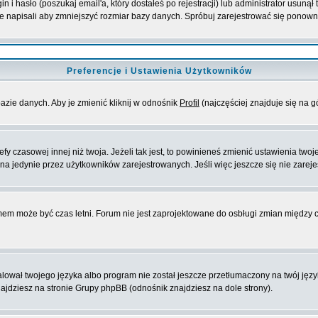
i hasło (poszukaj email'a, który dostałeś po rejestracji) lub administrator usunął
ie napisali aby zmniejszyć rozmiar bazy danych. Spróbuj zarejestrować się ponown
Preferencje i Ustawienia Użytkowników
azie danych. Aby je zmienić kliknij w odnośnik
Profil
(najczęściej znajduje się na g
y czasowej innej niż twoja. Jeżeli tak jest, to powinieneś zmienić ustawienia twoj
a jedynie przez użytkowników zarejestrowanych. Jeśli więc jeszcze się nie zarejes
emem może być czas letni. Forum nie jest zaprojektowane do osbługi zmian między
ował twojego języka albo program nie został jeszcze przetłumaczony na twój języ
 znajdziesz na stronie Grupy phpBB (odnośnik znajdziesz na dole strony).