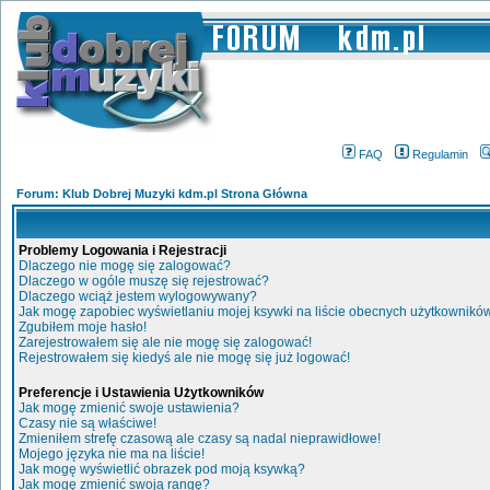
FAQ
Regulamin
Forum: Klub Dobrej Muzyki kdm.pl Strona Główna
Problemy Logowania i Rejestracji
Dlaczego nie mogę się zalogować?
Dlaczego w ogóle muszę się rejestrować?
Dlaczego wciąż jestem wylogowywany?
Jak mogę zapobiec wyświetlaniu mojej ksywki na liście obecnych użytkownikó
Zgubiłem moje hasło!
Zarejestrowałem się ale nie mogę się zalogować!
Rejestrowałem się kiedyś ale nie mogę się już logować!
Preferencje i Ustawienia Użytkowników
Jak mogę zmienić swoje ustawienia?
Czasy nie są właściwe!
Zmieniłem strefę czasową ale czasy są nadal nieprawidłowe!
Mojego języka nie ma na liście!
Jak mogę wyświetlić obrazek pod moją ksywką?
Jak mogę zmienić swoją rangę?