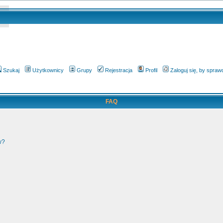
Szukaj
Użytkownicy
Grupy
Rejestracja
Profil
Zaloguj się, by spra
FAQ
w?