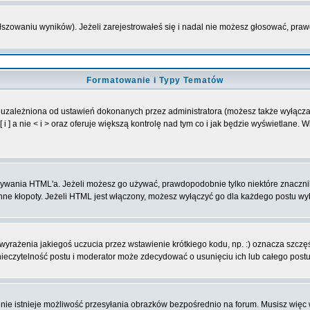
ałszowaniu wyników). Jeżeli zarejestrowałeś się i nadal nie możesz głosować, p
Formatowanie i Typy Tematów
 uzależniona od ustawień dokonanych przez administratora (możesz także wyłącz
] a nie < i > oraz oferuje większą kontrolę nad tym co i jak będzie wyświetlane. 
 używania HTML'a. Jeżeli możesz go używać, prawdopodobnie tylko niektóre znaczn
 inne kłopoty. Jeżeli HTML jest włączony, możesz wyłączyć go dla każdego postu w
yrażenia jakiegoś uczucia przez wstawienie krótkiego kodu, np. :) oznacza szczęśc
eczytelność postu i moderator może zdecydować o usunięciu ich lub całego postu
nie istnieje możliwość przesyłania obrazków bezpośrednio na forum. Musisz więc 