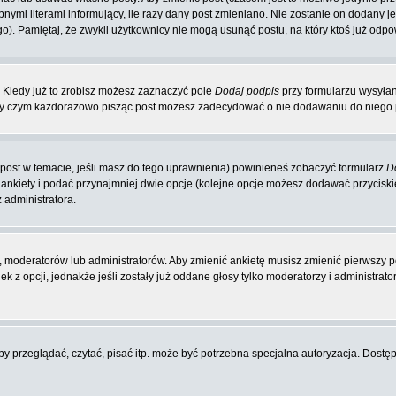
nymi literami informujący, ile razy dany post zmieniano. Nie zostanie on dodany jeś
o). Pamiętaj, że zwykli użytkownicy nie mogą usunąć postu, na który ktoś już odpo
 Kiedy już to zrobisz możesz zaznaczyć pole
Dodaj podpis
przy formularzu wysyła
zy czym każdorazowo pisząc post możesz zadecydować o nie dodawaniu do niego p
y post w temacie, jeśli masz do tego uprawnienia) powinieneś zobaczyć formularz
D
 ankiety i podać przynajmniej dwie opcje (kolejne opcje możesz dodawać przycis
 administratora.
 moderatorów lub administratorów. Aby zmienić ankietę musisz zmienić pierwszy po
 z opcji, jednakże jeśli zostały już oddane głosy tylko moderatorzy i administrat
 przeglądać, czytać, pisać itp. może być potrzebna specjalna autoryzacja. Dostępu