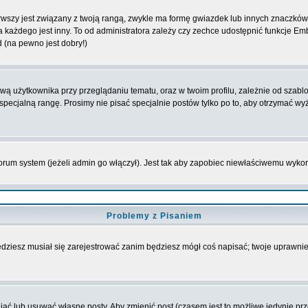
wszy jest związany z twoją rangą, zwykle ma formę gwiazdek lub innych znaczków 
żdego jest inny. To od administratora zależy czy zechce udostępnić funkcje Emble
d (na pewno jest dobry!)
 użytkownika przy przeglądaniu tematu, oraz w twoim profilu, zależnie od szablon
pecjalną rangę. Prosimy nie pisać specjalnie postów tylko po to, aby otrzymać wy
rum system (jeżeli admin go włączył). Jest tak aby zapobiec niewłaściwemu wyk
Problemy z Pisaniem
będziesz musiał się zarejestrować zanim będziesz mógł coś napisać; twoje uprawnien
ć lub usuwać własne posty. Aby zmienić post (czasem jest to możliwe jedynie przez