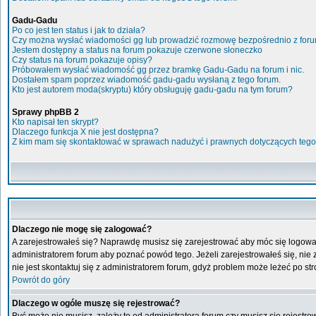
Gadu-Gadu
Po co jest ten status i jak to działa?
Czy można wysłać wiadomości gg lub prowadzić rozmowę bezpośrednio z for
Jestem dostępny a status na forum pokazuje czerwone słoneczko
Czy status na forum pokazuje opisy?
Próbowałem wysłać wiadomość gg przez bramkę Gadu-Gadu na forum i nic.
Dostałem spam poprzez wiadomość gadu-gadu wysłaną z tego forum.
Kto jest autorem moda(skryptu) który obsługuję gadu-gadu na tym forum?
Sprawy phpBB 2
Kto napisał ten skrypt?
Dlaczego funkcja X nie jest dostępna?
Z kim mam się skontaktować w sprawach nadużyć i prawnych dotyczących tego
Dlaczego nie mogę się zalogować?
A zarejestrowałeś się? Naprawdę musisz się zarejestrować aby móc się logować
administratorem forum aby poznać powód tego. Jeżeli zarejestrowałeś się, nie z
nie jest skontaktuj się z administratorem forum, gdyż problem może leżeć po stro
Powrót do góry
Dlaczego w ogóle muszę się rejestrować?