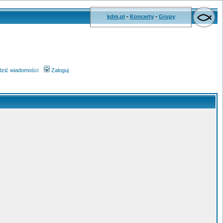
kdm.pl
-
Koncerty
-
Grupy
wdzić wiadomości
Zaloguj