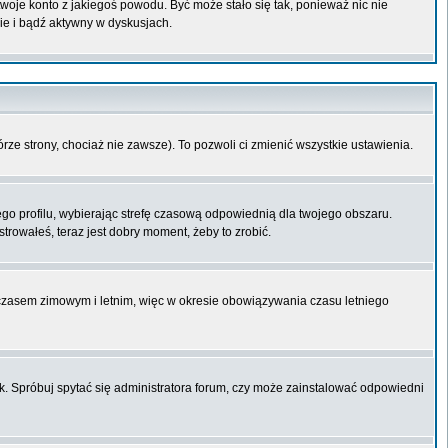
 twoje konto z jakiegoś powodu. Być może stało się tak, ponieważ nic nie
ie i bądź aktywny w dyskusjach.
órze strony, chociaż nie zawsze). To pozwoli ci zmienić wszystkie ustawienia.
ego profilu, wybierając strefę czasową odpowiednią dla twojego obszaru.
trowałeś, teraz jest dobry moment, żeby to zrobić.
 czasem zimowym i letnim, więc w okresie obowiązywania czasu letniego
k. Spróbuj spytać się administratora forum, czy może zainstalować odpowiedni