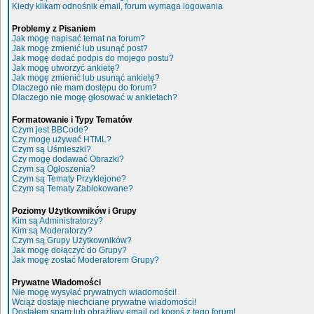
Kiedy klikam odnośnik email, forum wymaga logowania
Problemy z Pisaniem
Jak mogę napisać temat na forum?
Jak mogę zmienić lub usunąć post?
Jak mogę dodać podpis do mojego postu?
Jak mogę utworzyć ankietę?
Jak mogę zmienić lub usunąć ankietę?
Dlaczego nie mam dostępu do forum?
Dlaczego nie mogę głosować w ankietach?
Formatowanie i Typy Tematów
Czym jest BBCode?
Czy mogę używać HTML?
Czym są Uśmieszki?
Czy mogę dodawać Obrazki?
Czym są Ogłoszenia?
Czym są Tematy Przyklejone?
Czym są Tematy Zablokowane?
Poziomy Użytkowników i Grupy
Kim są Administratorzy?
Kim są Moderatorzy?
Czym są Grupy Użytkowników?
Jak mogę dołączyć do Grupy?
Jak mogę zostać Moderatorem Grupy?
Prywatne Wiadomości
Nie mogę wysyłać prywatnych wiadomości!
Wciąż dostaję niechciane prywatne wiadomości!
Dostałem spam lub obraźliwy email od kogoś z tego forum!