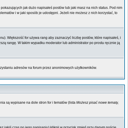
pokazujących jak dużo napisałeś postów lub jaki masz na nich status. Pod nim
matów i w jaki sposób je udostępni. Jeżeli nie możesz z nich korzystać, to
u). Większość for używa rang aby zaznaczyć liczbę postów, które napisałeś, i
ższą rangę. W takim wypadku moderator lub administrator po prostu ręcznie ją
orzystaniu adresów na forum przez anonimowych użytkowników.
ia są wypisane na dole stron for i tematów (lista
Możesz pisać nowe tematy,
 jakiś czas po jego napisaniu) kliknij w przycisk
zmień
przy danym poście.