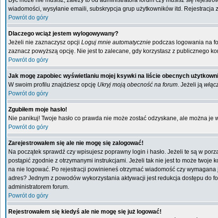
Być może nie musisz, zależy to od administratora forum czy musisz się rejestr
wiadomości, wysyłanie emaili, subskrypcja grup użytkowników itd. Rejestracja 
Powrót do góry
Dlaczego wciąż jestem wylogowywany?
Jeżeli nie zaznaczysz opcji
Loguj mnie automatycznie
podczas logowania na f
zaznacz powyższą opcję. Nie jest to zalecane, gdy korzystasz z publicznego kom
Powrót do góry
Jak mogę zapobiec wyświetlaniu mojej ksywki na liście obecnych użytkow
W swoim profilu znajdziesz opcję
Ukryj moją obecność na forum
. Jeżeli ją
włąc
Powrót do góry
Zgubiłem moje hasło!
Nie panikuj! Twoje hasło co prawda nie może zostać odzyskane, ale można je wyc
Powrót do góry
Zarejestrowałem się ale nie mogę się zalogować!
Na początek sprawdź czy wpisujesz poprawny login i hasło. Jeżeli te są w por
postąpić zgodnie z otrzymanymi instrukcjami. Jeżeli tak nie jest to może twoj
na nie logować. Po rejestracji powinieneś otrzymać wiadomość czy wymagana jest
adres? Jednym z powodów wykorzystania aktywacji jest redukcja dostępu do fo
administratorem forum.
Powrót do góry
Rejestrowałem się kiedyś ale nie mogę się już logować!