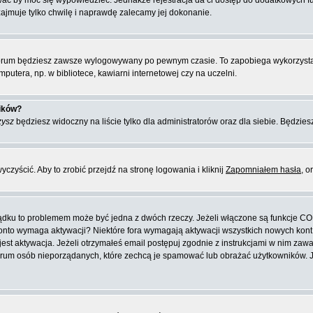
ować by móc się wypowiedzieć. Jednakże rejestracja da ci dostęp do dodatkowych f
zajmuje tylko chwilę i naprawdę zalecamy jej dokonanie.
orum będziesz zawsze wylogowywany po pewnym czasie. To zapobiega wykorzysta
putera, np. w bibliotece, kawiarni internetowej czy na uczelni.
ników?
zysz
będziesz widoczny na liście tylko dla administratorów oraz dla siebie. Będziesz
zyścić. Aby to zrobić przejdź na stronę logowania i kliknij
Zapomniałem hasła
, o
ządku to problemem może być jedna z dwóch rzeczy. Jeżeli włączone są funkcje CO
e konto wymaga aktywacji? Niektóre fora wymagają aktywacji wszystkich nowych kon
 aktywacja. Jeżeli otrzymałeś email postępuj zgodnie z instrukcjami w nim zawarty
rum osób nieporządanych, które zechcą je spamować lub obrażać użytkowników. Jeż