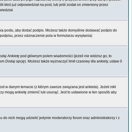
li ktoś już odpowiedział na post, lub jeśli został on zmieniony przez
wiedział.
nia postu, aby dodać podpis. Możesz także domyślnie dodawać podpis do
odpisu, przez odznaczenie pola w formularzu wysyłania)
odaj Ankietę
pod głównym polem wiadomości (jeżeli nie widzisz go, to
kiem
Dodaj opcję
). Możesz także wyznaczyć limit czasowy dla ankiety, ustaw 0
st w danym temacie (z którym zawsze związana jest ankieta). Jeżeli nikt
orzy mogą ankietę zmienić lub usunąć. Jest to ustawione w ten sposób aby
 do nich mogą udzielić jedynie moderatorzy forum oraz administratorzy i z