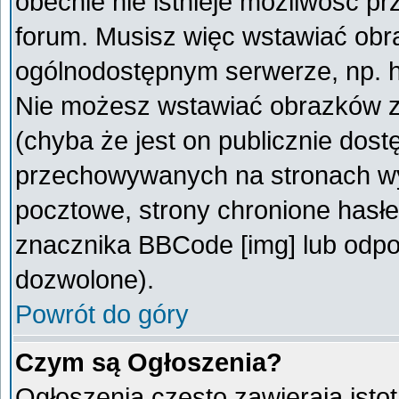
obecnie nie istnieje możliwość p
forum. Musisz więc wstawiać obra
ogólnodostępnym serwerze, np. ht
Nie możesz wstawiać obrazków z
(chyba że jest on publicznie do
przechowywanych na stronach wym
pocztowe, strony chronione hasłe
znacznika BBCode [img] lub odpow
dozwolone).
Powrót do góry
Czym są Ogłoszenia?
Ogłoszenia często zawierają istot