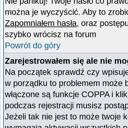
Nie panikuj! Twoje hasło co praw
można je wyczyścić. Aby to zrobić 
Zapomniałem hasła
, oraz postęp
szybko wrócisz na forum
Powrót do góry
Zarejestrowałem się ale nie mo
Na początek sprawdź czy wpisujes
w porządku to problemem może by
włączone są funkcje COPPA i kli
podczas rejestracji musisz postą
Jeżeli tak nie jest to może twoje
wymagają aktywacji wszystkich n