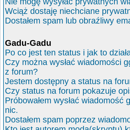
Nie mogę wysyłać prywatnych wi
Wciąż dostaję niechciane prywat
Dostałem spam lub obraźliwy ema
Gadu-Gadu
Po co jest ten status i jak to dział
Czy można wysłać wiadomości g
z forum?
Jestem dostępny a status na for
Czy status na forum pokazuje op
Próbowałem wysłać wiadomość g
nic.
Dostałem spam poprzez wiadomoś
Kto jest autorem moda(skryptu) 