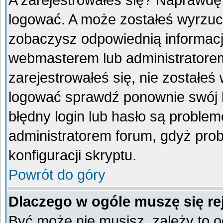
A zarejestrowałeś się? Naprawdę
logować. A może zostałeś wyrzucon
zobaczysz odpowiednią informacj
webmasterem lub administratorem
zarejestrowałeś się, nie zostałeś
logować sprawdź ponownie swój lo
błędny login lub hasło są problemem
administratorem forum, gdyż prob
konfiguracji skryptu.
Powrót do góry
Dlaczego w ogóle muszę się re
Być może nie musisz, zależy to o