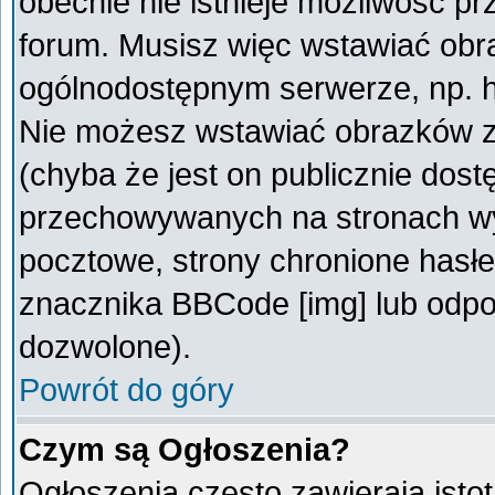
obecnie nie istnieje możliwość p
forum. Musisz więc wstawiać obra
ogólnodostępnym serwerze, np. ht
Nie możesz wstawiać obrazków z
(chyba że jest on publicznie do
przechowywanych na stronach wym
pocztowe, strony chronione hasłe
znacznika BBCode [img] lub odpow
dozwolone).
Powrót do góry
Czym są Ogłoszenia?
Ogłoszenia często zawierają istot