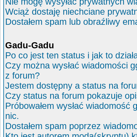
Nie mogę wysyłać prywatnych wi
Wciąż dostaję niechciane prywat
Dostałem spam lub obraźliwy ema
Gadu-Gadu
Po co jest ten status i jak to dział
Czy można wysłać wiadomości g
z forum?
Jestem dostępny a status na for
Czy status na forum pokazuje op
Próbowałem wysłać wiadomość g
nic.
Dostałem spam poprzez wiadomoś
Kto jest autorem moda(skryptu) 