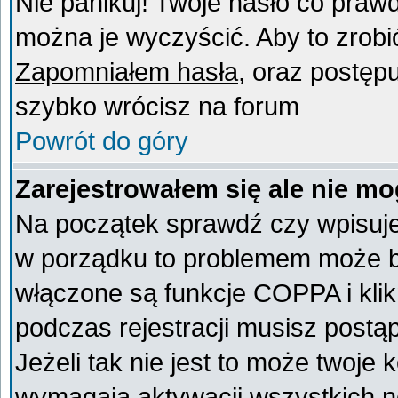
Nie panikuj! Twoje hasło co praw
można je wyczyścić. Aby to zrobić 
Zapomniałem hasła
, oraz postęp
szybko wrócisz na forum
Powrót do góry
Zarejestrowałem się ale nie mo
Na początek sprawdź czy wpisujes
w porządku to problemem może by
włączone są funkcje COPPA i kli
podczas rejestracji musisz postą
Jeżeli tak nie jest to może twoje
wymagają aktywacji wszystkich n