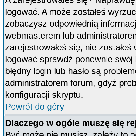
A zarejestrowałeś się? Naprawdę
logować. A może zostałeś wyrzucon
zobaczysz odpowiednią informacj
webmasterem lub administratorem
zarejestrowałeś się, nie zostałeś
logować sprawdź ponownie swój lo
błędny login lub hasło są problemem
administratorem forum, gdyż prob
konfiguracji skryptu.
Powrót do góry
Dlaczego w ogóle muszę się re
Być może nie musisz, zależy to o