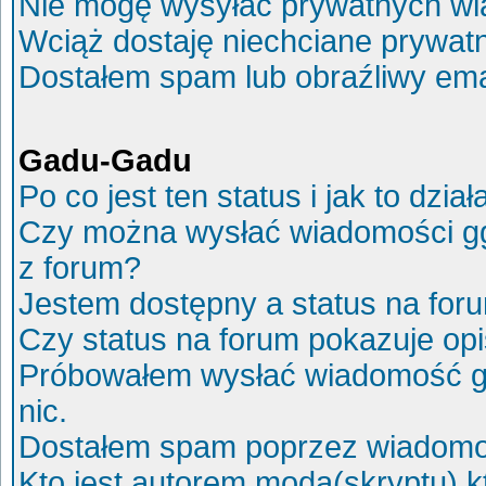
Nie mogę wysyłać prywatnych wi
Wciąż dostaję niechciane prywat
Dostałem spam lub obraźliwy ema
Gadu-Gadu
Po co jest ten status i jak to dział
Czy można wysłać wiadomości g
z forum?
Jestem dostępny a status na for
Czy status na forum pokazuje op
Próbowałem wysłać wiadomość g
nic.
Dostałem spam poprzez wiadomoś
Kto jest autorem moda(skryptu) 