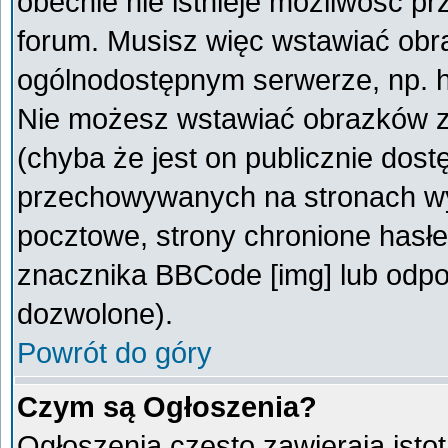
obecnie nie istnieje możliwość p
forum. Musisz więc wstawiać obra
ogólnodostępnym serwerze, np. ht
Nie możesz wstawiać obrazków z
(chyba że jest on publicznie do
przechowywanych na stronach wym
pocztowe, strony chronione hasłe
znacznika BBCode [img] lub odpow
dozwolone).
Powrót do góry
Czym są Ogłoszenia?
Ogłoszenia często zawierają istot