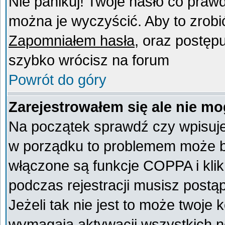
Nie panikuj! Twoje hasło co praw
można je wyczyścić. Aby to zrobić 
Zapomniałem hasła
, oraz postęp
szybko wrócisz na forum
Powrót do góry
Zarejestrowałem się ale nie mo
Na początek sprawdź czy wpisujes
w porządku to problemem może by
włączone są funkcje COPPA i kli
podczas rejestracji musisz postą
Jeżeli tak nie jest to może twoje
wymagają aktywacji wszystkich n