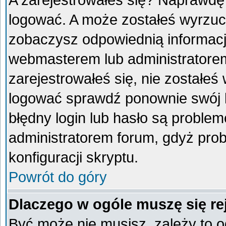
A zarejestrowałeś się? Naprawdę
logować. A może zostałeś wyrzucon
zobaczysz odpowiednią informacj
webmasterem lub administratorem
zarejestrowałeś się, nie zostałeś
logować sprawdź ponownie swój lo
błędny login lub hasło są problemem
administratorem forum, gdyż prob
konfiguracji skryptu.
Powrót do góry
Dlaczego w ogóle muszę się re
Być może nie musisz, zależy to o