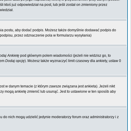
li ktoś już odpowiedział na post, lub jeśli został on zmieniony przez
wiedział.
nia postu, aby dodać podpis. Możesz także domyślnie dodawać podpis do
odpisu, przez odznaczenie pola w formularzu wysyłania)
odaj Ankietę
pod głównym polem wiadomości (jeżeli nie widzisz go, to
kiem
Dodaj opcję
). Możesz także wyznaczyć limit czasowy dla ankiety, ustaw 0
st w danym temacie (z którym zawsze związana jest ankieta). Jeżeli nikt
orzy mogą ankietę zmienić lub usunąć. Jest to ustawione w ten sposób aby
 do nich mogą udzielić jedynie moderatorzy forum oraz administratorzy i z