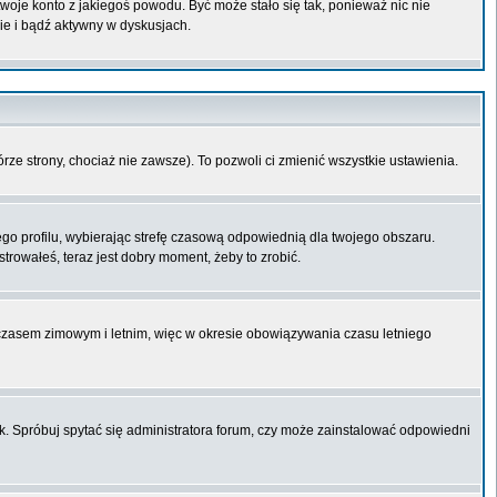
 twoje konto z jakiegoś powodu. Być może stało się tak, ponieważ nic nie
ie i bądź aktywny w dyskusjach.
órze strony, chociaż nie zawsze). To pozwoli ci zmienić wszystkie ustawienia.
ego profilu, wybierając strefę czasową odpowiednią dla twojego obszaru.
trowałeś, teraz jest dobry moment, żeby to zrobić.
 czasem zimowym i letnim, więc w okresie obowiązywania czasu letniego
k. Spróbuj spytać się administratora forum, czy może zainstalować odpowiedni