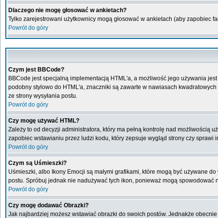
Dlaczego nie mogę głosować w ankietach?
Tylko zarejestrowani użytkownicy mogą głosować w ankietach (aby zapobiec f
Powrót do góry
Czym jest BBCode?
BBCode jest specjalną implementacją HTML'a, a możliwość jego używania jest
podobny stylowo do HTML'a, znaczniki są zawarte w nawiasach kwadratowych [ i 
ze strony wysyłania postu.
Powrót do góry
Czy mogę używać HTML?
Zależy to od decyzji administratora, który ma pełną kontrolę nad możliwością
zapobiec wstawianiu przez ludzi kodu, który zepsuje wygląd strony czy sprawi
Powrót do góry
Czym są Uśmieszki?
Uśmieszki, albo Ikony Emocji są małymi grafikami, które mogą być używane do w
postu. Spróbuj jednak nie nadużywać tych ikon, ponieważ mogą spowodować ni
Powrót do góry
Czy mogę dodawać Obrazki?
Jak najbardziej możesz wstawiać obrazki do swoich postów. Jednakże obecnie 