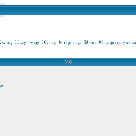
Szukaj
Użytkownicy
Grupy
Rejestracja
Profil
Zaloguj się, by spra
FAQ
w?