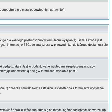
rawdopodobnie nie masz odpowiednich uprawnień.
ać go dla każdego postu osobno w formularzu wysyłania). Sam BBCode jest
Więcej informacji o BBCode znajdziesz w przewodniku, do którego dostaniesz się
iki będą działały. Jest to podyktowane względami
bezpieczeństwa
, aby
ybierając odpowiednią opcję w formularzu wysłania postu.
ie, :( oznacza smutek. Pełna lista ikon jest dostępna z formularza wysyłania
.
wstawiać obrazki, które znajdują się na innym, ogólnodostępnym serwerze, np.