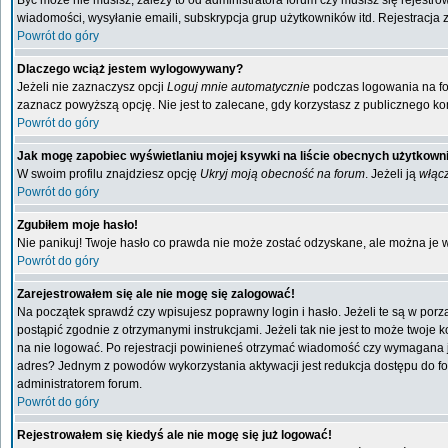
Być może nie musisz, zależy to od administratora forum czy musisz się rejestr
wiadomości, wysyłanie emaili, subskrypcja grup użytkowników itd. Rejestracja 
Powrót do góry
Dlaczego wciąż jestem wylogowywany?
Jeżeli nie zaznaczysz opcji
Loguj mnie automatycznie
podczas logowania na f
zaznacz powyższą opcję. Nie jest to zalecane, gdy korzystasz z publicznego kom
Powrót do góry
Jak mogę zapobiec wyświetlaniu mojej ksywki na liście obecnych użytkow
W swoim profilu znajdziesz opcję
Ukryj moją obecność na forum
. Jeżeli ją
włąc
Powrót do góry
Zgubiłem moje hasło!
Nie panikuj! Twoje hasło co prawda nie może zostać odzyskane, ale można je wyc
Powrót do góry
Zarejestrowałem się ale nie mogę się zalogować!
Na początek sprawdź czy wpisujesz poprawny login i hasło. Jeżeli te są w por
postąpić zgodnie z otrzymanymi instrukcjami. Jeżeli tak nie jest to może twoj
na nie logować. Po rejestracji powinieneś otrzymać wiadomość czy wymagana jest
adres? Jednym z powodów wykorzystania aktywacji jest redukcja dostępu do fo
administratorem forum.
Powrót do góry
Rejestrowałem się kiedyś ale nie mogę się już logować!