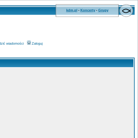
kdm.pl
-
Koncerty
-
Grupy
wdzić wiadomości
Zaloguj