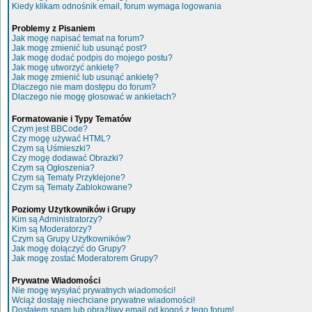
Kiedy klikam odnośnik email, forum wymaga logowania
Problemy z Pisaniem
Jak mogę napisać temat na forum?
Jak mogę zmienić lub usunąć post?
Jak mogę dodać podpis do mojego postu?
Jak mogę utworzyć ankietę?
Jak mogę zmienić lub usunąć ankietę?
Dlaczego nie mam dostępu do forum?
Dlaczego nie mogę głosować w ankietach?
Formatowanie i Typy Tematów
Czym jest BBCode?
Czy mogę używać HTML?
Czym są Uśmieszki?
Czy mogę dodawać Obrazki?
Czym są Ogłoszenia?
Czym są Tematy Przyklejone?
Czym są Tematy Zablokowane?
Poziomy Użytkowników i Grupy
Kim są Administratorzy?
Kim są Moderatorzy?
Czym są Grupy Użytkowników?
Jak mogę dołączyć do Grupy?
Jak mogę zostać Moderatorem Grupy?
Prywatne Wiadomości
Nie mogę wysyłać prywatnych wiadomości!
Wciąż dostaję niechciane prywatne wiadomości!
Dostałem spam lub obraźliwy email od kogoś z tego forum!