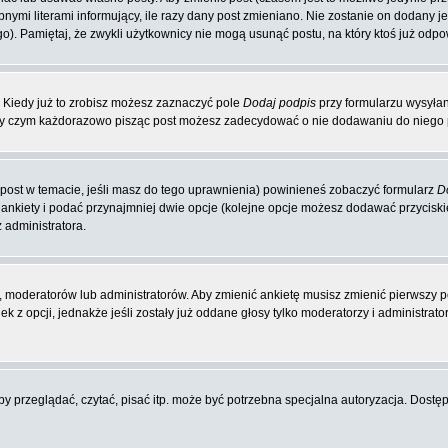
nymi literami informujący, ile razy dany post zmieniano. Nie zostanie on dodany jeś
o). Pamiętaj, że zwykli użytkownicy nie mogą usunąć postu, na który ktoś już odpo
 Kiedy już to zrobisz możesz zaznaczyć pole
Dodaj podpis
przy formularzu wysyła
zy czym każdorazowo pisząc post możesz zadecydować o nie dodawaniu do niego p
y post w temacie, jeśli masz do tego uprawnienia) powinieneś zobaczyć formularz
D
 ankiety i podać przynajmniej dwie opcje (kolejne opcje możesz dodawać przycis
 administratora.
 moderatorów lub administratorów. Aby zmienić ankietę musisz zmienić pierwszy po
 z opcji, jednakże jeśli zostały już oddane głosy tylko moderatorzy i administrat
 przeglądać, czytać, pisać itp. może być potrzebna specjalna autoryzacja. Dostępu