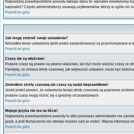
Najbardziej prawdopodobne powody takiego stanu to: wpisałeś niewłaściwy login 
napisałeś? Często administratorzy usuwają użytkowników, którzy w ogóle nic n
Powrót do góry
Jak mogę zmienić swoje ustawienia?
Wszystkie twoje ustawienia (jeśli jesteś zarejestrowany) są przechowywane w b
Powrót do góry
Czasy nie są właściwe!
Podane czasy są prawie na pewno właściwe, ale być może widzisz czasy ze stref
Pamiętaj, że zmiana strefy czasowej, jak większość ustawień, może być dokonan
Powrót do góry
Zmieniłem strefę czasową ale czasy są nadal nieprawidłowe!
Jeżeli jesteś pewien, że ustawienia twojej strefy czasowej są poprawne probl
podane czasy mogą różnić się o godzinę od prawdziwych.
Powrót do góry
Mojego języka nie ma na liście!
Najbardziej prawdopodobne powody to albo ponieważ administrator nie zainstal
język, a jeśli tłumaczenie nie istnieje możesz sam je zrobić. Więcej informacji
Powrót do góry