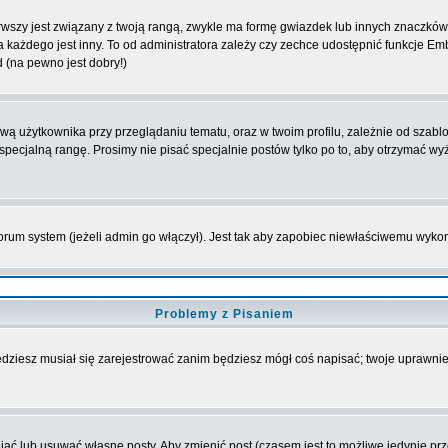
wszy jest związany z twoją rangą, zwykle ma formę gwiazdek lub innych znaczków 
żdego jest inny. To od administratora zależy czy zechce udostępnić funkcje Emble
d (na pewno jest dobry!)
 użytkownika przy przeglądaniu tematu, oraz w twoim profilu, zależnie od szablon
pecjalną rangę. Prosimy nie pisać specjalnie postów tylko po to, aby otrzymać wy
rum system (jeżeli admin go włączył). Jest tak aby zapobiec niewłaściwemu wyk
Problemy z Pisaniem
będziesz musiał się zarejestrować zanim będziesz mógł coś napisać; twoje uprawnien
ć lub usuwać własne posty. Aby zmienić post (czasem jest to możliwe jedynie przez