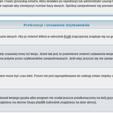
i hasło (poszukaj email'a, który dostałeś po rejestracji) lub administrator usunął
ie napisali aby zmniejszyć rozmiar bazy danych. Spróbuj zarejestrować się ponown
Preferencje i Ustawienia Użytkowników
azie danych. Aby je zmienić kliknij w odnośnik
Profil
(najczęściej znajduje się na g
y czasowej innej niż twoja. Jeżeli tak jest, to powinieneś zmienić ustawienia twoj
a jedynie przez użytkowników zarejestrowanych. Jeśli więc jeszcze się nie zarejes
emem może być czas letni. Forum nie jest zaprojektowane do osbługi zmian między
ował twojego języka albo program nie został jeszcze przetłumaczony na twój języ
 znajdziesz na stronie Grupy phpBB (odnośnik znajdziesz na dole strony).