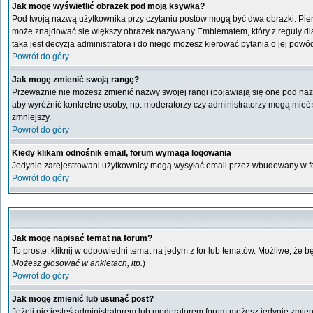
Jak mogę wyświetlić obrazek pod moją ksywką?
Pod twoją nazwą użytkownika przy czytaniu postów mogą być dwa obrazki. Pier
może znajdować się większy obrazek nazywany Emblematem, który z reguły dla ka
taka jest decyzja administratora i do niego możesz kierować pytania o jej powó
Powrót do góry
Jak mogę zmienić swoją rangę?
Przeważnie nie możesz zmienić nazwy swojej rangi (pojawiają się one pod nazwą
aby wyróżnić konkretne osoby, np. moderatorzy czy administratorzy mogą mieć s
zmniejszy.
Powrót do góry
Kiedy klikam odnośnik email, forum wymaga logowania
Jedynie zarejestrowani użytkownicy mogą wysyłać email przez wbudowany w fo
Powrót do góry
Jak mogę napisać temat na forum?
To proste, kliknij w odpowiedni temat na jedym z for lub tematów. Możliwe, że 
Możesz głosować w ankietach, itp.
)
Powrót do góry
Jak mogę zmienić lub usunąć post?
Jeżeli nie jesteś administratorem lub moderatorem forum możesz jedynie zmienia