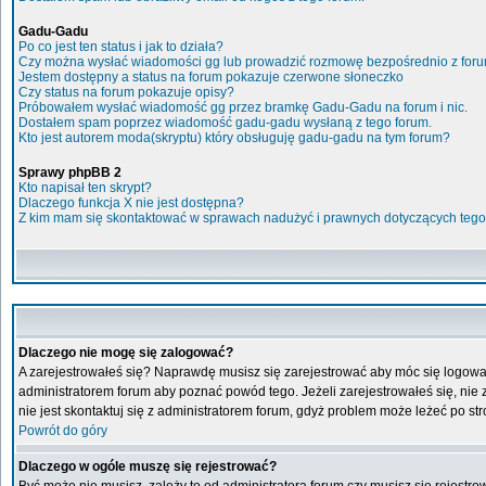
Gadu-Gadu
Po co jest ten status i jak to działa?
Czy można wysłać wiadomości gg lub prowadzić rozmowę bezpośrednio z for
Jestem dostępny a status na forum pokazuje czerwone słoneczko
Czy status na forum pokazuje opisy?
Próbowałem wysłać wiadomość gg przez bramkę Gadu-Gadu na forum i nic.
Dostałem spam poprzez wiadomość gadu-gadu wysłaną z tego forum.
Kto jest autorem moda(skryptu) który obsługuję gadu-gadu na tym forum?
Sprawy phpBB 2
Kto napisał ten skrypt?
Dlaczego funkcja X nie jest dostępna?
Z kim mam się skontaktować w sprawach nadużyć i prawnych dotyczących tego
Dlaczego nie mogę się zalogować?
A zarejestrowałeś się? Naprawdę musisz się zarejestrować aby móc się logować
administratorem forum aby poznać powód tego. Jeżeli zarejestrowałeś się, nie z
nie jest skontaktuj się z administratorem forum, gdyż problem może leżeć po stro
Powrót do góry
Dlaczego w ogóle muszę się rejestrować?