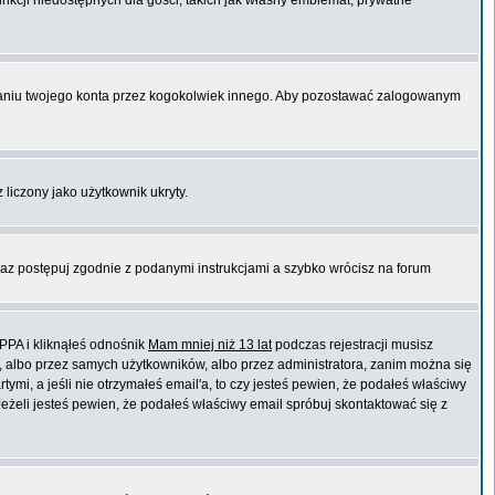
unkcji niedostępnych dla gości, takich jak własny emblemat, prywatne
niu twojego konta przez kogokolwiek innego. Aby pozostawać zalogowanym
 liczony jako użytkownik ukryty.
raz postępuj zgodnie z podanymi instrukcjami a szybko wrócisz na forum
PPA i kliknąłeś odnośnik
Mam mniej niż 13 lat
podczas rejestracji musisz
t, albo przez samych użytkowników, albo przez administratora, zanim można się
mi, a jeśli nie otrzymałeś email'a, to czy jesteś pewien, że podałeś właściwy
eli jesteś pewien, że podałeś właściwy email spróbuj skontaktować się z