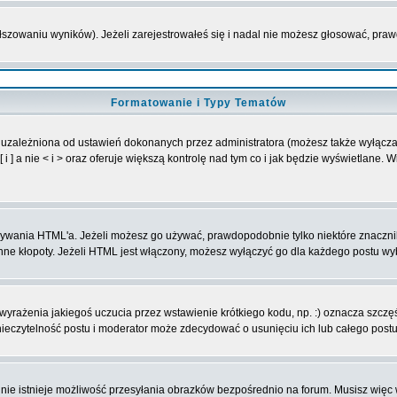
ałszowaniu wyników). Jeżeli zarejestrowałeś się i nadal nie możesz głosować, p
Formatowanie i Typy Tematów
 uzależniona od ustawień dokonanych przez administratora (możesz także wyłącz
] a nie < i > oraz oferuje większą kontrolę nad tym co i jak będzie wyświetlane. 
 używania HTML'a. Jeżeli możesz go używać, prawdopodobnie tylko niektóre znaczn
 inne kłopoty. Jeżeli HTML jest włączony, możesz wyłączyć go dla każdego postu w
yrażenia jakiegoś uczucia przez wstawienie krótkiego kodu, np. :) oznacza szczęśc
eczytelność postu i moderator może zdecydować o usunięciu ich lub całego postu
nie istnieje możliwość przesyłania obrazków bezpośrednio na forum. Musisz więc 