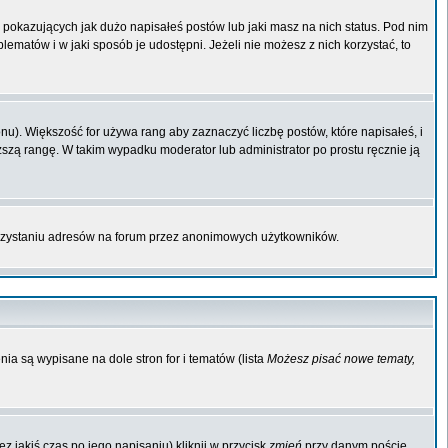
pokazujących jak dużo napisałeś postów lub jaki masz na nich status. Pod nim
matów i w jaki sposób je udostępni. Jeżeli nie możesz z nich korzystać, to
u). Większość for używa rang aby zaznaczyć liczbę postów, które napisałeś, i
ższą rangę. W takim wypadku moderator lub administrator po prostu ręcznie ją
orzystaniu adresów na forum przez anonimowych użytkowników.
ia są wypisane na dole stron for i tematów (lista
Możesz pisać nowe tematy,
 jakiś czas po jego napisaniu) kliknij w przycisk
zmień
przy danym poście.