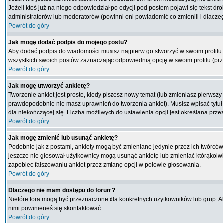
Jeżeli ktoś już na niego odpowiedział po edycji pod postem pojawi się tekst drob
administratorów lub moderatorów (powinni oni powiadomić co zmienili i dlaczeg
Powrót do góry
Jak mogę dodać podpis do mojego postu?
Aby dodać podpis do wiadomości musisz najpierw go stworzyć w swoim profilu.
wszystkich swoich postów zaznaczając odpowiednią opcję w swoim profilu (pr
Powrót do góry
Jak mogę utworzyć ankietę?
Tworzenie ankiet jest proste, kiedy piszesz nowy temat (lub zmieniasz pierwsz
prawdopodobnie nie masz uprawnień do tworzenia ankiet). Musisz wpisać tytuł
dla niekończącej się. Liczba możliwych do ustawienia opcji jest określana przez
Powrót do góry
Jak mogę zmienić lub usunąć ankietę?
Podobnie jak z postami, ankiety mogą być zmieniane jedynie przez ich twórców,
jeszcze nie głosował użytkownicy mogą usunąć ankietę lub zmieniać którąkolwiek
zapobiec fałszowaniu ankiet przez zmianę opcji w połowie głosowania.
Powrót do góry
Dlaczego nie mam dostępu do forum?
Nietóre fora mogą być przeznaczone dla konkretnych użytkowników lub grup. Aby
nimi powinieneś się skontaktować.
Powrót do góry