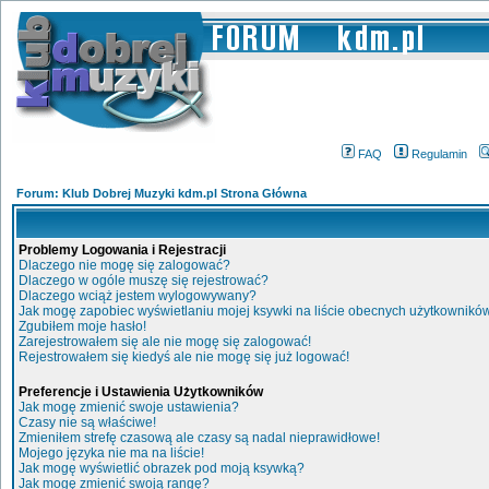
FAQ
Regulamin
Forum: Klub Dobrej Muzyki kdm.pl Strona Główna
Problemy Logowania i Rejestracji
Dlaczego nie mogę się zalogować?
Dlaczego w ogóle muszę się rejestrować?
Dlaczego wciąż jestem wylogowywany?
Jak mogę zapobiec wyświetlaniu mojej ksywki na liście obecnych użytkownikó
Zgubiłem moje hasło!
Zarejestrowałem się ale nie mogę się zalogować!
Rejestrowałem się kiedyś ale nie mogę się już logować!
Preferencje i Ustawienia Użytkowników
Jak mogę zmienić swoje ustawienia?
Czasy nie są właściwe!
Zmieniłem strefę czasową ale czasy są nadal nieprawidłowe!
Mojego języka nie ma na liście!
Jak mogę wyświetlić obrazek pod moją ksywką?
Jak mogę zmienić swoją rangę?