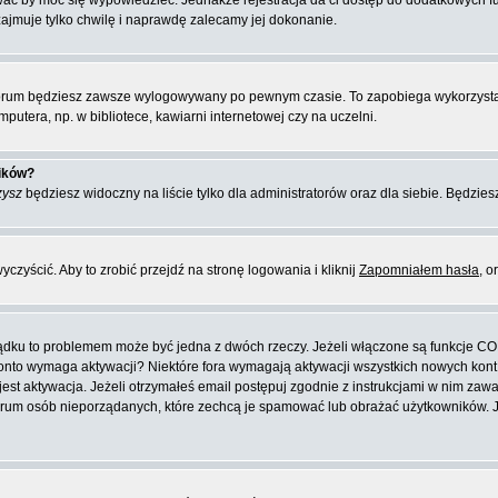
ować by móc się wypowiedzieć. Jednakże rejestracja da ci dostęp do dodatkowych f
zajmuje tylko chwilę i naprawdę zalecamy jej dokonanie.
orum będziesz zawsze wylogowywany po pewnym czasie. To zapobiega wykorzysta
putera, np. w bibliotece, kawiarni internetowej czy na uczelni.
ników?
zysz
będziesz widoczny na liście tylko dla administratorów oraz dla siebie. Będziesz
zyścić. Aby to zrobić przejdź na stronę logowania i kliknij
Zapomniałem hasła
, o
ządku to problemem może być jedna z dwóch rzeczy. Jeżeli włączone są funkcje CO
e konto wymaga aktywacji? Niektóre fora wymagają aktywacji wszystkich nowych kon
 aktywacja. Jeżeli otrzymałeś email postępuj zgodnie z instrukcjami w nim zawarty
rum osób nieporządanych, które zechcą je spamować lub obrażać użytkowników. Jeż