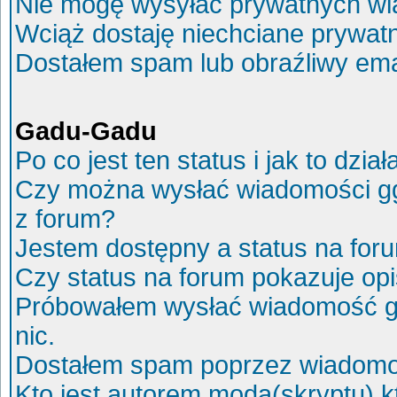
Nie mogę wysyłać prywatnych wi
Wciąż dostaję niechciane prywat
Dostałem spam lub obraźliwy ema
Gadu-Gadu
Po co jest ten status i jak to dział
Czy można wysłać wiadomości g
z forum?
Jestem dostępny a status na for
Czy status na forum pokazuje op
Próbowałem wysłać wiadomość g
nic.
Dostałem spam poprzez wiadomoś
Kto jest autorem moda(skryptu) 