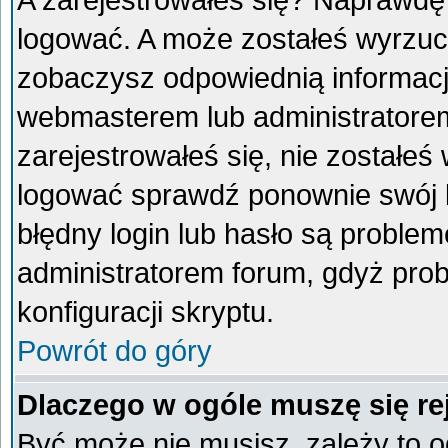
A zarejestrowałeś się? Naprawdę
logować. A może zostałeś wyrzucon
zobaczysz odpowiednią informacj
webmasterem lub administratorem
zarejestrowałeś się, nie zostałeś
logować sprawdź ponownie swój lo
błędny login lub hasło są problemem
administratorem forum, gdyż prob
konfiguracji skryptu.
Powrót do góry
Dlaczego w ogóle muszę się re
Być może nie musisz, zależy to o