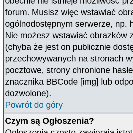
obecnie nie istnieje możliwość p
forum. Musisz więc wstawiać obra
ogólnodostępnym serwerze, np. ht
Nie możesz wstawiać obrazków z
(chyba że jest on publicznie do
przechowywanych na stronach wym
pocztowe, strony chronione hasłe
znacznika BBCode [img] lub odpow
dozwolone).
Powrót do góry
Czym są Ogłoszenia?
Ogłoszenia często zawierają istot