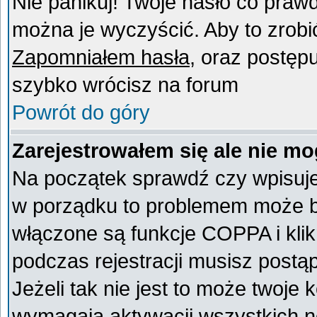
Nie panikuj! Twoje hasło co praw
można je wyczyścić. Aby to zrobić 
Zapomniałem hasła
, oraz postęp
szybko wrócisz na forum
Powrót do góry
Zarejestrowałem się ale nie mo
Na początek sprawdź czy wpisujes
w porządku to problemem może by
włączone są funkcje COPPA i kli
podczas rejestracji musisz postą
Jeżeli tak nie jest to może twoje
wymagają aktywacji wszystkich n