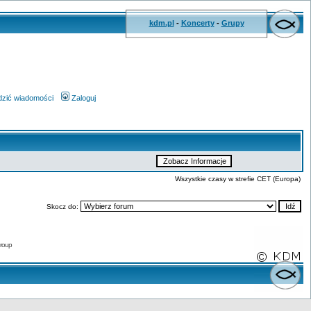
kdm.pl
-
Koncerty
-
Grupy
wdzić wiadomości
Zaloguj
Wszystkie czasy w strefie CET (Europa)
Skocz do:
roup