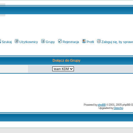
Szukaj
Użytkownicy
Grupy
Rejestracja
Profil
Zaloguj się, by spra
Dołącz do Grupy
Powered by
phpBB
© 2001, 2005 phpBB G
Upgraded by
Grzecho