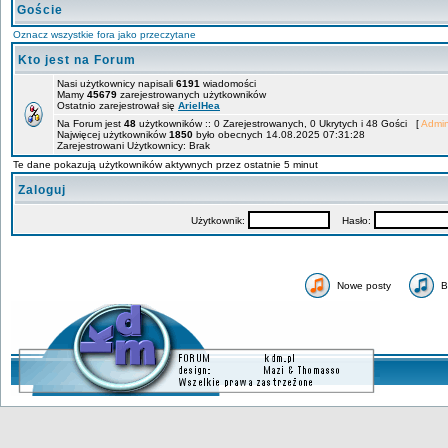
Goście
Oznacz wszystkie fora jako przeczytane
Kto jest na Forum
Nasi użytkownicy napisali
6191
wiadomości
Mamy
45679
zarejestrowanych użytkowników
Ostatnio zarejestrował się
ArielHea
Na Forum jest
48
użytkowników :: 0 Zarejestrowanych, 0 Ukrytych i 48 Gości [
Admin
Najwięcej użytkowników
1850
było obecnych 14.08.2025 07:31:28
Zarejestrowani Użytkownicy: Brak
Te dane pokazują użytkowników aktywnych przez ostatnie 5 minut
Zaloguj
Użytkownik:
Hasło:
Nowe posty
B