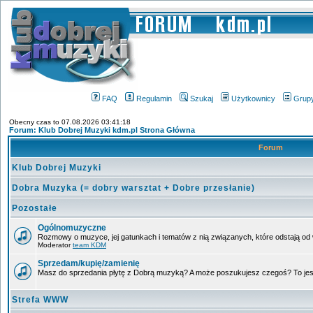
FAQ
Regulamin
Szukaj
Użytkownicy
Grup
Obecny czas to 07.08.2026 03:41:18
Forum: Klub Dobrej Muzyki kdm.pl Strona Główna
Forum
Klub Dobrej Muzyki
Dobra Muzyka (= dobry warsztat + Dobre przesłanie)
Pozostałe
Ogólnomuzyczne
Rozmowy o muzyce, jej gatunkach i tematów z nią związanych, które odstają od w
Moderator
team KDM
Sprzedam/kupię/zamienię
Masz do sprzedania płytę z Dobrą muzyką? A może poszukujesz czegoś? To jest 
Strefa WWW