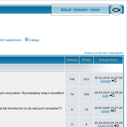
kdm.pl
-
Koncerty
-
Grupy
wdzić wiadomości
Zaloguj
Zobacz posty bez odpowiedzi
Tematy
Posty
Ostatni Post
30.11.2019 14:07:06
749
872
Spaniel
18.03.2015 14:08:39
o tym wszystkim. Rozmawiamy tutaj o wszelkich
74
193
jozip
19.04.2006 15:07:35
ne lub techniczne co do naszych serwisów??.
8
72
karher
23.10.2010 00:15:29
3
9
Admin KDM