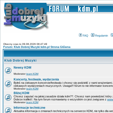
FAQ
Regulamin
Obecny czas to 09.08.2026 08:47:49
Forum: Klub Dobrej Muzyki kdm.pl Strona Główna
Klub Dobrej Muzyki
Newsy KDM
Moderator
team KDM
Koncerty, festiwale, wydarzenia
Byłeś na ciekawym koncercie/festiwalu i chcesz się podzielić z nami wrażeniami
ciekawych wydarzeniach muzycznych. Uwaga!!! forum to nie informator koncerto
Moderator
team KDM
Bliżej KDM
Chcesz zapytać na jakiej zasadzie działa kdm??. Chcesz nam powiedzieć który 
Dobrze trafiłeś!. Na tym forum rozmawiamy o wszystkim co jest związane z
www
Moderator
team KDM
Informacje techniczne
Aktualna informacja o zmianach technicznych na serwerze KDM, nie tylko dla w