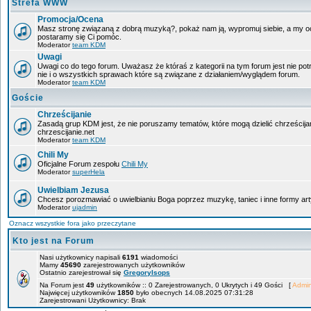
Strefa WWW
Promocja/Ocena
Masz stronę związaną z dobrą muzyką?, pokaż nam ją, wypromuj siebie, a my oce
postaramy się Ci pomóc.
Moderator
team KDM
Uwagi
Uwagi co do tego forum. Uważasz że któraś z kategorii na tym forum jest nie po
nie i o wszystkich sprawach które są związane z działaniem/wyglądem forum.
Moderator
team KDM
Goście
Chrześcijanie
Zasadą grup KDM jest, że nie poruszamy tematów, które mogą dzielić chrześcija
chrzescijanie.net
Moderator
team KDM
Chili My
Oficjalne Forum zespołu
Chili My
Moderator
superHela
Uwielbiam Jezusa
Chcesz porozmawiać o uwielbianiu Boga poprzez muzykę, taniec i inne formy 
Moderator
ujadmin
Oznacz wszystkie fora jako przeczytane
Kto jest na Forum
Nasi użytkownicy napisali
6191
wiadomości
Mamy
45690
zarejestrowanych użytkowników
Ostatnio zarejestrował się
GregoryIsops
Na Forum jest
49
użytkowników :: 0 Zarejestrowanych, 0 Ukrytych i 49 Gości [
Admin
Najwięcej użytkowników
1850
było obecnych 14.08.2025 07:31:28
Zarejestrowani Użytkownicy: Brak