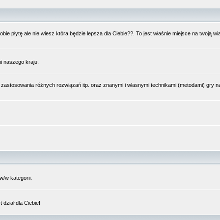
bie płytę ale nie wiesz która będzie lepsza dla Ciebie??. To jest właśnie miejsce na twoją 
i naszego kraju.
 zastosowania różnych rozwiązań itp. oraz znanymi i własnymi technikami (metodami) gry 
/w kategorii.
dział dla Ciebie!