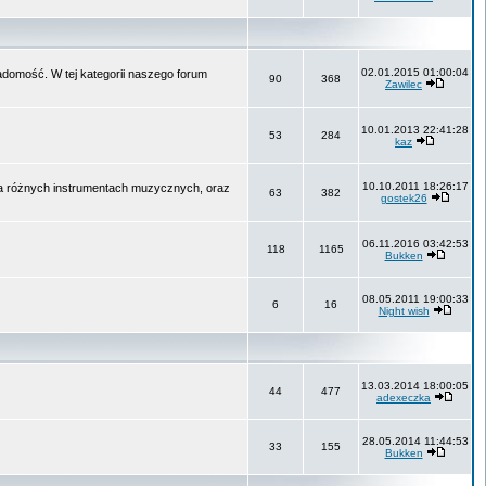
02.01.2015 01:00:04
wiadomość. W tej kategorii naszego forum
90
368
Zawilec
10.01.2013 22:41:28
53
284
kaz
10.10.2011 18:26:17
na różnych instrumentach muzycznych, oraz
63
382
gostek26
06.11.2016 03:42:53
118
1165
Bukken
08.05.2011 19:00:33
6
16
Night wish
13.03.2014 18:00:05
44
477
adexeczka
28.05.2014 11:44:53
33
155
Bukken