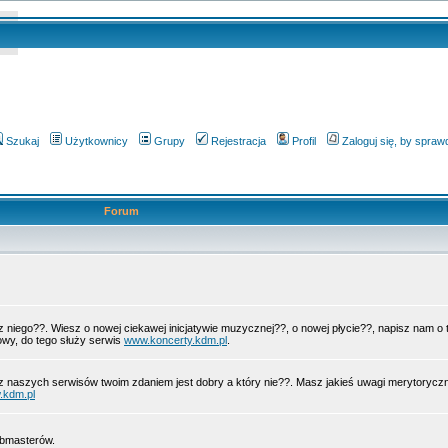
Szukaj
Użytkownicy
Grupy
Rejestracja
Profil
Zaloguj się, by spra
Forum
 z niego??. Wiesz o nowej ciekawej inicjatywie muzycznej??, o nowej płycie??, napisz nam 
wy, do tego służy serwis
www.koncerty.kdm.pl
.
z naszych serwisów twoim zdaniem jest dobry a który nie??. Masz jakieś uwagi merytorycz
.kdm.pl
ebmasterów.