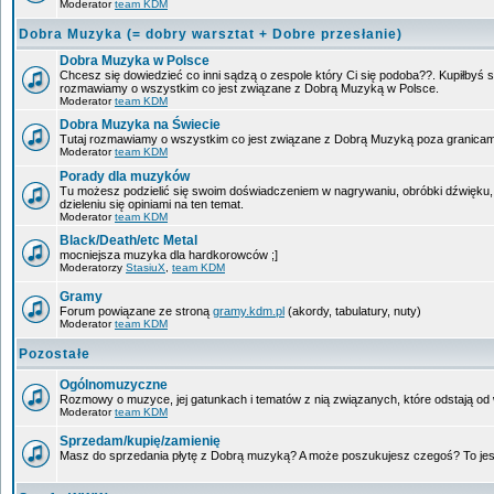
Moderator
team KDM
Dobra Muzyka (= dobry warsztat + Dobre przesłanie)
Dobra Muzyka w Polsce
Chcesz się dowiedzieć co inni sądzą o zespole który Ci się podoba??. Kupiłbyś so
rozmawiamy o wszystkim co jest związane z Dobrą Muzyką w Polsce.
Moderator
team KDM
Dobra Muzyka na Świecie
Tutaj rozmawiamy o wszystkim co jest związane z Dobrą Muzyką poza granicam
Moderator
team KDM
Porady dla muzyków
Tu możesz podzielić się swoim doświadczeniem w nagrywaniu, obróbki dźwięku,
dzieleniu się opiniami na ten temat.
Moderator
team KDM
Black/Death/etc Metal
mocniejsza muzyka dla hardkorowców ;]
Moderatorzy
StasiuX
,
team KDM
Gramy
Forum powiązane ze stroną
gramy.kdm.pl
(akordy, tabulatury, nuty)
Moderator
team KDM
Pozostałe
Ogólnomuzyczne
Rozmowy o muzyce, jej gatunkach i tematów z nią związanych, które odstają od w
Moderator
team KDM
Sprzedam/kupię/zamienię
Masz do sprzedania płytę z Dobrą muzyką? A może poszukujesz czegoś? To jest 