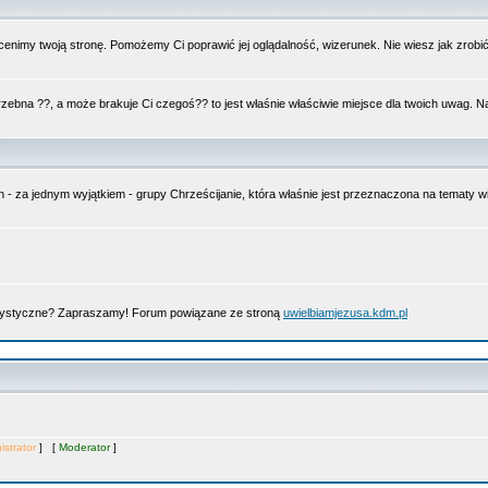
nimy twoją stronę. Pomożemy Ci poprawić jej oglądalność, wizerunek. Nie wiesz jak zrobi
trzebna ??, a może brakuje Ci czegoś?? to jest właśnie właściwie miejsce dla twoich uwag. 
n - za jednym wyjątkiem - grupy Chrześcijanie, która właśnie jest przeznaczona na tematy
artystyczne? Zapraszamy! Forum powiązane ze stroną
uwielbiamjezusa.kdm.pl
istrator
] [
Moderator
]