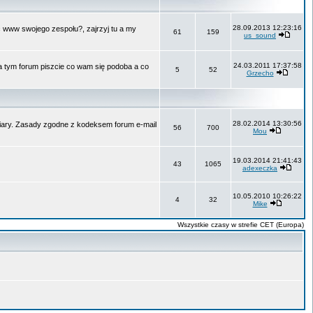
28.09.2013 12:23:16
ć www swojego zespołu?, zajrzyj tu a my
61
159
us_sound
24.03.2011 17:37:58
Na tym forum piszcie co wam się podoba a co
5
52
Grzecho
28.02.2014 13:30:56
 wiary. Zasady zgodne z kodeksem forum e-mail
56
700
Mou
19.03.2014 21:41:43
43
1065
adexeczka
10.05.2010 10:26:22
4
32
Mike
Wszystkie czasy w strefie CET (Europa)