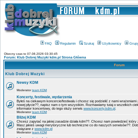
FAQ
Regulamin
Szukaj
Użytkownicy
Grup
Obecny czas to 07.08.2026 03:30:45
Forum: Klub Dobrej Muzyki kdm.pl Strona Główna
Forum
Klub Dobrej Muzyki
Newsy KDM
Moderator
team KDM
Koncerty, festiwale, wydarzenia
Byłeś na ciekawym koncercie/festiwalu i chcesz się podzielić z nami wrażeniami 
nowej płycie??, napisz nam o tym wszystkim. Rozmawiamy tutaj o wszelkich ci
informator koncertowy, do tego służy serwis
www.koncerty.kdm.pl
.
Moderator
team KDM
Bliżej KDM
Chcesz zapytać na jakiej zasadzie działa kdm??. Chcesz nam powiedzieć który 
Masz jakieś uwagi merytoryczne lub techniczne co do naszych serwisów??. Dobr
związane z
www.kdm.pl
Moderator
team KDM