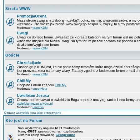
Strefa WWW
Promocja/Ocena
Masz stronę związaną z dobrą muzyką?, pokaż nam ją, wypromuj siebie, a my oc
wizerunek. Nie wiesz jak zrobić www swojego zespołu?, zajrzyj tu a my postara
Moderator
team KDM
Uwagi
Uwagi co do tego forum. Uważasz że któraś z kategorii na tym forum jest nie pot
właściwie miejsce dla twoich uwag. Na tym forum piszcie co wam się podoba a c
działaniem/wyglądem forum.
Moderator
team KDM
Goście
Chrześcijanie
Zasadą grup KDM jest, że nie poruszamy tematów, które mogą dzielić chrześcijan
jest przeznaczona na tematy wiary. Zasady zgodne z kodeksem forum e-mail chr
Moderator
team KDM
Chili My
Oficjalne Forum zespołu
Chili My
Moderator
superHela
Uwielbiam Jezusa
Chcesz porozmawiać o uwielbianiu Boga poprzez muzykę, taniec i inne formy a
uwielbiamjezusa.kdm.pl
Moderator
ujadmin
Oznacz wszystkie fora jako przeczytane
Kto jest na Forum
Nasi użytkownicy napisali
6191
wiadomości
Mamy
45677
zarejestrowanych użytkowników
Ostatnio zarejestrował się
GeorgeUnlot