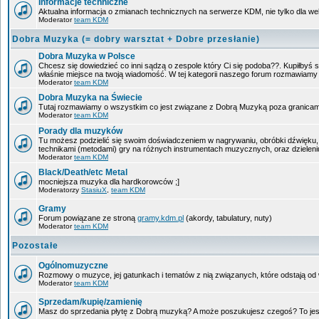
Informacje techniczne
Aktualna informacja o zmianach technicznych na serwerze KDM, nie tylko dla w
Moderator
team KDM
Dobra Muzyka (= dobry warsztat + Dobre przesłanie)
Dobra Muzyka w Polsce
Chcesz się dowiedzieć co inni sądzą o zespole który Ci się podoba??. Kupiłbyś sob
właśnie miejsce na twoją wiadomość. W tej kategorii naszego forum rozmawiam
Moderator
team KDM
Dobra Muzyka na Świecie
Tutaj rozmawiamy o wszystkim co jest związane z Dobrą Muzyką poza granicam
Moderator
team KDM
Porady dla muzyków
Tu możesz podzielić się swoim doświadczeniem w nagrywaniu, obróbki dźwięku, 
technikami (metodami) gry na różnych instrumentach muzycznych, oraz dzieleniu 
Moderator
team KDM
Black/Death/etc Metal
mocniejsza muzyka dla hardkorowców ;]
Moderatorzy
StasiuX
,
team KDM
Gramy
Forum powiązane ze stroną
gramy.kdm.pl
(akordy, tabulatury, nuty)
Moderator
team KDM
Pozostałe
Ogólnomuzyczne
Rozmowy o muzyce, jej gatunkach i tematów z nią związanych, które odstają od w
Moderator
team KDM
Sprzedam/kupię/zamienię
Masz do sprzedania płytę z Dobrą muzyką? A może poszukujesz czegoś? To jest 