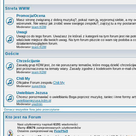
Strefa WWW
Promocja/Ocena
Masz stronę związaną z dobrą muzyką?, pokaż nam ją, wypromuj siebie, a my oc
wizerunek. Nie wiesz jak zrobić www swojego zespołu?, zajrzyj tu a my postara
Moderator
team KDM
Uwagi
Uwagi co do tego forum. Uważasz że któraś z kategorii na tym forum jest nie pot
właściwie miejsce dla twoich uwag. Na tym forum piszcie co wam się podoba a c
działaniem/wyglądem forum.
Moderator
team KDM
Goście
Chrześcijanie
Zasadą grup KDM jest, że nie poruszamy tematów, które mogą dzielić chrześcijan
jest przeznaczona na tematy wiary. Zasady zgodne z kodeksem forum e-mail chr
Moderator
team KDM
Chili My
Oficjalne Forum zespołu
Chili My
Moderator
superHela
Uwielbiam Jezusa
Chcesz porozmawiać o uwielbianiu Boga poprzez muzykę, taniec i inne formy a
uwielbiamjezusa.kdm.pl
Moderator
ujadmin
Oznacz wszystkie fora jako przeczytane
Kto jest na Forum
Nasi użytkownicy napisali
6191
wiadomości
Mamy
45676
zarejestrowanych użytkowników
Ostatnio zarejestrował się
PetePfw9