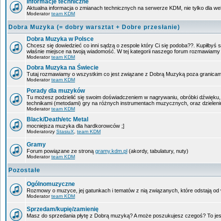
Informacje techniczne
Aktualna informacja o zmianach technicznych na serwerze KDM, nie tylko dla w
Moderator
team KDM
Dobra Muzyka (= dobry warsztat + Dobre przesłanie)
Dobra Muzyka w Polsce
Chcesz się dowiedzieć co inni sądzą o zespole który Ci się podoba??. Kupiłbyś sob
właśnie miejsce na twoją wiadomość. W tej kategorii naszego forum rozmawiam
Moderator
team KDM
Dobra Muzyka na Świecie
Tutaj rozmawiamy o wszystkim co jest związane z Dobrą Muzyką poza granicam
Moderator
team KDM
Porady dla muzyków
Tu możesz podzielić się swoim doświadczeniem w nagrywaniu, obróbki dźwięku, 
technikami (metodami) gry na różnych instrumentach muzycznych, oraz dzieleniu 
Moderator
team KDM
Black/Death/etc Metal
mocniejsza muzyka dla hardkorowców ;]
Moderatorzy
StasiuX
,
team KDM
Gramy
Forum powiązane ze stroną
gramy.kdm.pl
(akordy, tabulatury, nuty)
Moderator
team KDM
Pozostałe
Ogólnomuzyczne
Rozmowy o muzyce, jej gatunkach i tematów z nią związanych, które odstają od w
Moderator
team KDM
Sprzedam/kupię/zamienię
Masz do sprzedania płytę z Dobrą muzyką? A może poszukujesz czegoś? To jest 