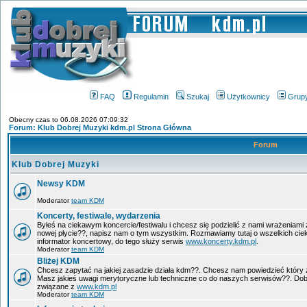
FAQ
Regulamin
Szukaj
Użytkownicy
Grup
Obecny czas to 06.08.2026 07:09:32
Forum: Klub Dobrej Muzyki kdm.pl Strona Główna
Forum
Klub Dobrej Muzyki
Newsy KDM
Moderator
team KDM
Koncerty, festiwale, wydarzenia
Byłeś na ciekawym koncercie/festiwalu i chcesz się podzielić z nami wrażeniami 
nowej płycie??, napisz nam o tym wszystkim. Rozmawiamy tutaj o wszelkich ci
informator koncertowy, do tego służy serwis
www.koncerty.kdm.pl
.
Moderator
team KDM
Bliżej KDM
Chcesz zapytać na jakiej zasadzie działa kdm??. Chcesz nam powiedzieć który 
Masz jakieś uwagi merytoryczne lub techniczne co do naszych serwisów??. Dobr
związane z
www.kdm.pl
Moderator
team KDM