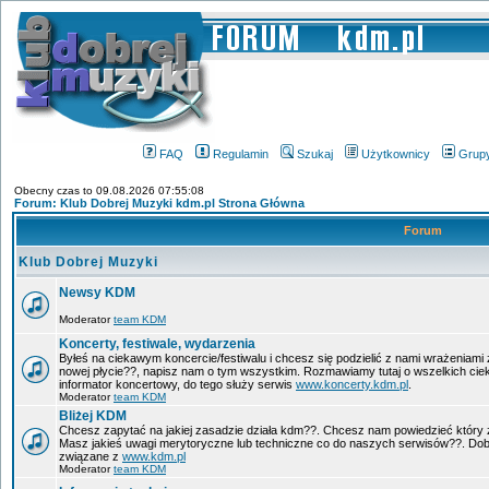
FAQ
Regulamin
Szukaj
Użytkownicy
Grup
Obecny czas to 09.08.2026 07:55:08
Forum: Klub Dobrej Muzyki kdm.pl Strona Główna
Forum
Klub Dobrej Muzyki
Newsy KDM
Moderator
team KDM
Koncerty, festiwale, wydarzenia
Byłeś na ciekawym koncercie/festiwalu i chcesz się podzielić z nami wrażeniami 
nowej płycie??, napisz nam o tym wszystkim. Rozmawiamy tutaj o wszelkich ci
informator koncertowy, do tego służy serwis
www.koncerty.kdm.pl
.
Moderator
team KDM
Bliżej KDM
Chcesz zapytać na jakiej zasadzie działa kdm??. Chcesz nam powiedzieć który 
Masz jakieś uwagi merytoryczne lub techniczne co do naszych serwisów??. Dobr
związane z
www.kdm.pl
Moderator
team KDM