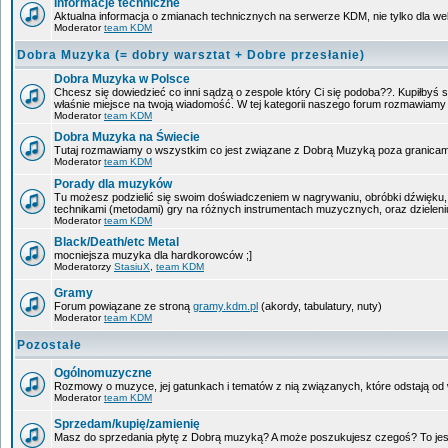
Informacje techniczne
Aktualna informacja o zmianach technicznych na serwerze KDM, nie tylko dla w
Moderator
team KDM
Dobra Muzyka (= dobry warsztat + Dobre przesłanie)
Dobra Muzyka w Polsce
Chcesz się dowiedzieć co inni sądzą o zespole który Ci się podoba??. Kupiłbyś sob
właśnie miejsce na twoją wiadomość. W tej kategorii naszego forum rozmawiam
Moderator
team KDM
Dobra Muzyka na Świecie
Tutaj rozmawiamy o wszystkim co jest związane z Dobrą Muzyką poza granicam
Moderator
team KDM
Porady dla muzyków
Tu możesz podzielić się swoim doświadczeniem w nagrywaniu, obróbki dźwięku, 
technikami (metodami) gry na różnych instrumentach muzycznych, oraz dzieleniu 
Moderator
team KDM
Black/Death/etc Metal
mocniejsza muzyka dla hardkorowców ;]
Moderatorzy
StasiuX
,
team KDM
Gramy
Forum powiązane ze stroną
gramy.kdm.pl
(akordy, tabulatury, nuty)
Moderator
team KDM
Pozostałe
Ogólnomuzyczne
Rozmowy o muzyce, jej gatunkach i tematów z nią związanych, które odstają od w
Moderator
team KDM
Sprzedam/kupię/zamienię
Masz do sprzedania płytę z Dobrą muzyką? A może poszukujesz czegoś? To jest 