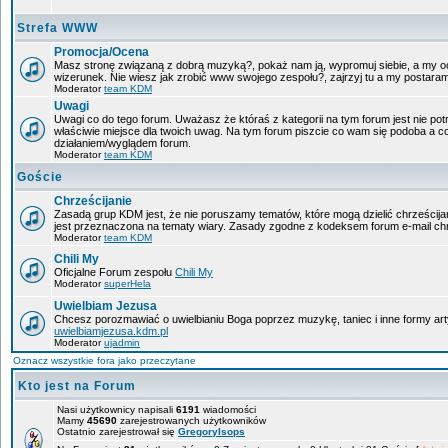
Strefa WWW
Promocja/Ocena
Masz stronę związaną z dobrą muzyką?, pokaż nam ją, wypromuj siebie, a my oc
wizerunek. Nie wiesz jak zrobić www swojego zespołu?, zajrzyj tu a my postara
Moderator
team KDM
Uwagi
Uwagi co do tego forum. Uważasz że któraś z kategorii na tym forum jest nie pot
właściwie miejsce dla twoich uwag. Na tym forum piszcie co wam się podoba a c
działaniem/wyglądem forum.
Moderator
team KDM
Goście
Chrześcijanie
Zasadą grup KDM jest, że nie poruszamy tematów, które mogą dzielić chrześcijan
jest przeznaczona na tematy wiary. Zasady zgodne z kodeksem forum e-mail chr
Moderator
team KDM
Chili My
Oficjalne Forum zespołu
Chili My
Moderator
superHela
Uwielbiam Jezusa
Chcesz porozmawiać o uwielbianiu Boga poprzez muzykę, taniec i inne formy a
uwielbiamjezusa.kdm.pl
Moderator
ujadmin
Oznacz wszystkie fora jako przeczytane
Kto jest na Forum
Nasi użytkownicy napisali
6191
wiadomości
Mamy
45690
zarejestrowanych użytkowników
Ostatnio zarejestrował się
GregoryIsops