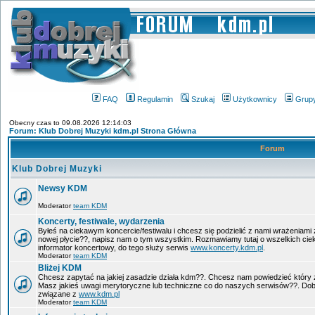
FAQ
Regulamin
Szukaj
Użytkownicy
Grup
Obecny czas to 09.08.2026 12:14:03
Forum: Klub Dobrej Muzyki kdm.pl Strona Główna
Forum
Klub Dobrej Muzyki
Newsy KDM
Moderator
team KDM
Koncerty, festiwale, wydarzenia
Byłeś na ciekawym koncercie/festiwalu i chcesz się podzielić z nami wrażeniami 
nowej płycie??, napisz nam o tym wszystkim. Rozmawiamy tutaj o wszelkich ci
informator koncertowy, do tego służy serwis
www.koncerty.kdm.pl
.
Moderator
team KDM
Bliżej KDM
Chcesz zapytać na jakiej zasadzie działa kdm??. Chcesz nam powiedzieć który 
Masz jakieś uwagi merytoryczne lub techniczne co do naszych serwisów??. Dobr
związane z
www.kdm.pl
Moderator
team KDM