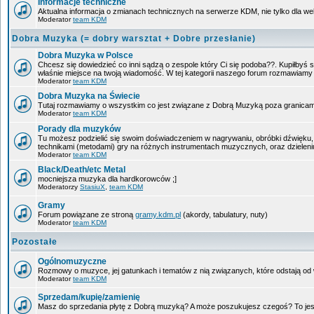
Informacje techniczne
Aktualna informacja o zmianach technicznych na serwerze KDM, nie tylko dla w
Moderator
team KDM
Dobra Muzyka (= dobry warsztat + Dobre przesłanie)
Dobra Muzyka w Polsce
Chcesz się dowiedzieć co inni sądzą o zespole który Ci się podoba??. Kupiłbyś sob
właśnie miejsce na twoją wiadomość. W tej kategorii naszego forum rozmawiam
Moderator
team KDM
Dobra Muzyka na Świecie
Tutaj rozmawiamy o wszystkim co jest związane z Dobrą Muzyką poza granicam
Moderator
team KDM
Porady dla muzyków
Tu możesz podzielić się swoim doświadczeniem w nagrywaniu, obróbki dźwięku, 
technikami (metodami) gry na różnych instrumentach muzycznych, oraz dzieleniu 
Moderator
team KDM
Black/Death/etc Metal
mocniejsza muzyka dla hardkorowców ;]
Moderatorzy
StasiuX
,
team KDM
Gramy
Forum powiązane ze stroną
gramy.kdm.pl
(akordy, tabulatury, nuty)
Moderator
team KDM
Pozostałe
Ogólnomuzyczne
Rozmowy o muzyce, jej gatunkach i tematów z nią związanych, które odstają od w
Moderator
team KDM
Sprzedam/kupię/zamienię
Masz do sprzedania płytę z Dobrą muzyką? A może poszukujesz czegoś? To jest 