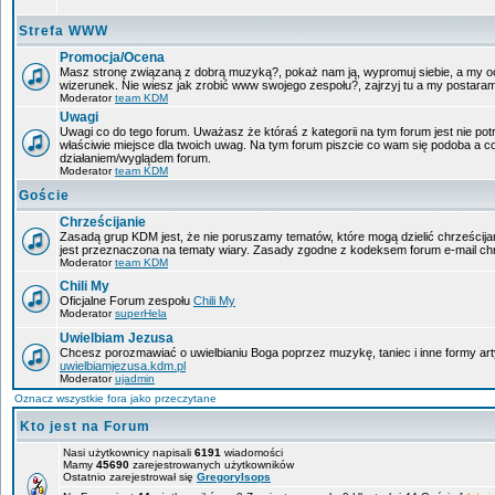
Strefa WWW
Promocja/Ocena
Masz stronę związaną z dobrą muzyką?, pokaż nam ją, wypromuj siebie, a my oc
wizerunek. Nie wiesz jak zrobić www swojego zespołu?, zajrzyj tu a my postara
Moderator
team KDM
Uwagi
Uwagi co do tego forum. Uważasz że któraś z kategorii na tym forum jest nie pot
właściwie miejsce dla twoich uwag. Na tym forum piszcie co wam się podoba a c
działaniem/wyglądem forum.
Moderator
team KDM
Goście
Chrześcijanie
Zasadą grup KDM jest, że nie poruszamy tematów, które mogą dzielić chrześcijan
jest przeznaczona na tematy wiary. Zasady zgodne z kodeksem forum e-mail chr
Moderator
team KDM
Chili My
Oficjalne Forum zespołu
Chili My
Moderator
superHela
Uwielbiam Jezusa
Chcesz porozmawiać o uwielbianiu Boga poprzez muzykę, taniec i inne formy a
uwielbiamjezusa.kdm.pl
Moderator
ujadmin
Oznacz wszystkie fora jako przeczytane
Kto jest na Forum
Nasi użytkownicy napisali
6191
wiadomości
Mamy
45690
zarejestrowanych użytkowników
Ostatnio zarejestrował się
GregoryIsops