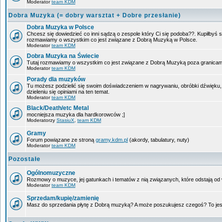
Moderator
team KDM
Dobra Muzyka (= dobry warsztat + Dobre przesłanie)
Dobra Muzyka w Polsce
Chcesz się dowiedzieć co inni sądzą o zespole który Ci się podoba??. Kupiłbyś so
rozmawiamy o wszystkim co jest związane z Dobrą Muzyką w Polsce.
Moderator
team KDM
Dobra Muzyka na Świecie
Tutaj rozmawiamy o wszystkim co jest związane z Dobrą Muzyką poza granicam
Moderator
team KDM
Porady dla muzyków
Tu możesz podzielić się swoim doświadczeniem w nagrywaniu, obróbki dźwięku,
dzieleniu się opiniami na ten temat.
Moderator
team KDM
Black/Death/etc Metal
mocniejsza muzyka dla hardkorowców ;]
Moderatorzy
StasiuX
,
team KDM
Gramy
Forum powiązane ze stroną
gramy.kdm.pl
(akordy, tabulatury, nuty)
Moderator
team KDM
Pozostałe
Ogólnomuzyczne
Rozmowy o muzyce, jej gatunkach i tematów z nią związanych, które odstają od w
Moderator
team KDM
Sprzedam/kupię/zamienię
Masz do sprzedania płytę z Dobrą muzyką? A może poszukujesz czegoś? To jest 