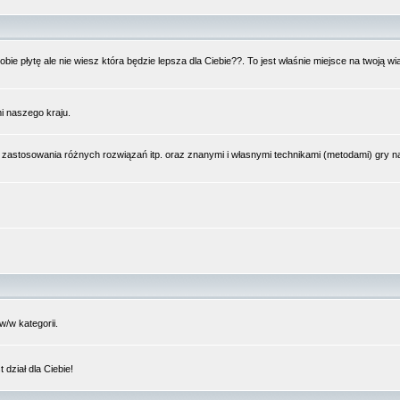
bie płytę ale nie wiesz która będzie lepsza dla Ciebie??. To jest właśnie miejsce na twoją 
i naszego kraju.
 zastosowania różnych rozwiązań itp. oraz znanymi i własnymi technikami (metodami) gry 
/w kategorii.
dział dla Ciebie!