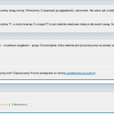
nimy twoją stronę. Pomożemy Ci poprawić jej oglądalność, wizerunek. Nie wiesz jak zrobi
trzebna ??, a może brakuje Ci czegoś?? to jest właśnie właściwie miejsce dla twoich uwag. 
n - za jednym wyjątkiem - grupy Chrześcijanie, która właśnie jest przeznaczona na tematy
artystyczne? Zapraszamy! Forum powiązane ze stroną
uwielbiamjezusa.kdm.pl
istrator
] [
Moderator
]