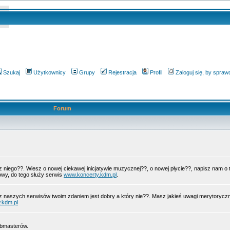
Szukaj
Użytkownicy
Grupy
Rejestracja
Profil
Zaloguj się, by spra
Forum
 z niego??. Wiesz o nowej ciekawej inicjatywie muzycznej??, o nowej płycie??, napisz nam 
wy, do tego służy serwis
www.koncerty.kdm.pl
.
z naszych serwisów twoim zdaniem jest dobry a który nie??. Masz jakieś uwagi merytorycz
.kdm.pl
ebmasterów.