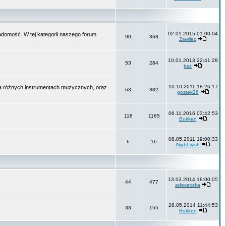
02.01.2015 01:00:04
wiadomość. W tej kategorii naszego forum
90
368
Zawilec
10.01.2013 22:41:28
53
284
kaz
10.10.2011 18:26:17
na różnych instrumentach muzycznych, oraz
63
382
gostek26
06.11.2016 03:42:53
118
1165
Bukken
08.05.2011 19:00:33
6
16
Night wish
13.03.2014 18:00:05
44
477
adexeczka
28.05.2014 11:44:53
33
155
Bukken