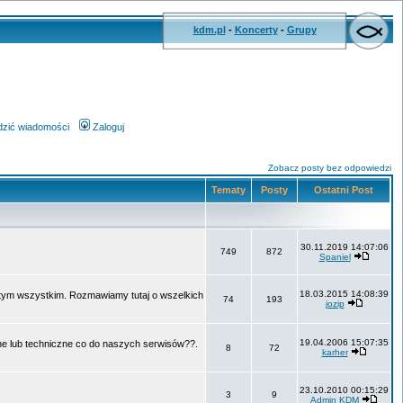
kdm.pl
-
Koncerty
-
Grupy
wdzić wiadomości
Zaloguj
Zobacz posty bez odpowiedzi
Tematy
Posty
Ostatni Post
30.11.2019 14:07:06
749
872
Spaniel
18.03.2015 14:08:39
o tym wszystkim. Rozmawiamy tutaj o wszelkich
74
193
jozip
19.04.2006 15:07:35
ne lub techniczne co do naszych serwisów??.
8
72
karher
23.10.2010 00:15:29
3
9
Admin KDM