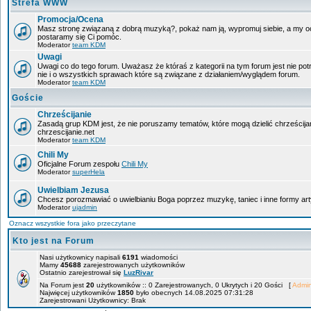
Strefa WWW
Promocja/Ocena
Masz stronę związaną z dobrą muzyką?, pokaż nam ją, wypromuj siebie, a my oce
postaramy się Ci pomóc.
Moderator
team KDM
Uwagi
Uwagi co do tego forum. Uważasz że któraś z kategorii na tym forum jest nie po
nie i o wszystkich sprawach które są związane z działaniem/wyglądem forum.
Moderator
team KDM
Goście
Chrześcijanie
Zasadą grup KDM jest, że nie poruszamy tematów, które mogą dzielić chrześcija
chrzescijanie.net
Moderator
team KDM
Chili My
Oficjalne Forum zespołu
Chili My
Moderator
superHela
Uwielbiam Jezusa
Chcesz porozmawiać o uwielbianiu Boga poprzez muzykę, taniec i inne formy 
Moderator
ujadmin
Oznacz wszystkie fora jako przeczytane
Kto jest na Forum
Nasi użytkownicy napisali
6191
wiadomości
Mamy
45688
zarejestrowanych użytkowników
Ostatnio zarejestrował się
LuzRivar
Na Forum jest
20
użytkowników :: 0 Zarejestrowanych, 0 Ukrytych i 20 Gości [
Admin
Najwięcej użytkowników
1850
było obecnych 14.08.2025 07:31:28
Zarejestrowani Użytkownicy: Brak