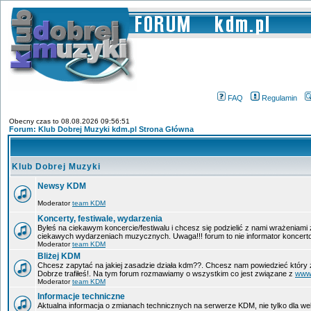
FAQ
Regulamin
Obecny czas to 08.08.2026 09:56:51
Forum: Klub Dobrej Muzyki kdm.pl Strona Główna
Klub Dobrej Muzyki
Newsy KDM
Moderator
team KDM
Koncerty, festiwale, wydarzenia
Byłeś na ciekawym koncercie/festiwalu i chcesz się podzielić z nami wrażeniami
ciekawych wydarzeniach muzycznych. Uwaga!!! forum to nie informator koncerto
Moderator
team KDM
Bliżej KDM
Chcesz zapytać na jakiej zasadzie działa kdm??. Chcesz nam powiedzieć który 
Dobrze trafiłeś!. Na tym forum rozmawiamy o wszystkim co jest związane z
www
Moderator
team KDM
Informacje techniczne
Aktualna informacja o zmianach technicznych na serwerze KDM, nie tylko dla w