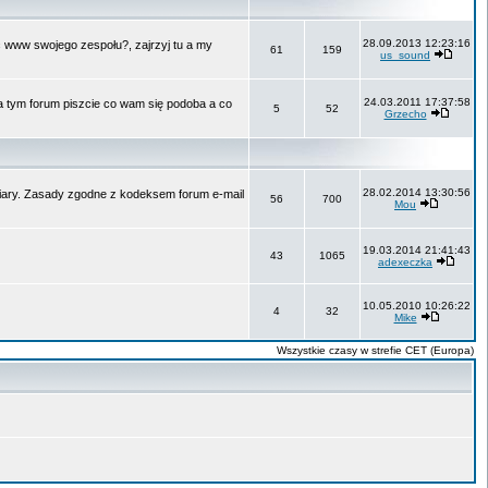
28.09.2013 12:23:16
ć www swojego zespołu?, zajrzyj tu a my
61
159
us_sound
24.03.2011 17:37:58
Na tym forum piszcie co wam się podoba a co
5
52
Grzecho
28.02.2014 13:30:56
 wiary. Zasady zgodne z kodeksem forum e-mail
56
700
Mou
19.03.2014 21:41:43
43
1065
adexeczka
10.05.2010 10:26:22
4
32
Mike
Wszystkie czasy w strefie CET (Europa)