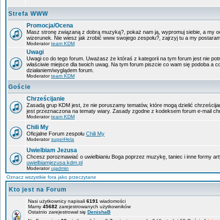
Strefa WWW
Promocja/Ocena
Masz stronę związaną z dobrą muzyką?, pokaż nam ją, wypromuj siebie, a my oc
wizerunek. Nie wiesz jak zrobić www swojego zespołu?, zajrzyj tu a my postara
Moderator
team KDM
Uwagi
Uwagi co do tego forum. Uważasz że któraś z kategorii na tym forum jest nie pot
właściwie miejsce dla twoich uwag. Na tym forum piszcie co wam się podoba a c
działaniem/wyglądem forum.
Moderator
team KDM
Goście
Chrześcijanie
Zasadą grup KDM jest, że nie poruszamy tematów, które mogą dzielić chrześcijan
jest przeznaczona na tematy wiary. Zasady zgodne z kodeksem forum e-mail chr
Moderator
team KDM
Chili My
Oficjalne Forum zespołu
Chili My
Moderator
superHela
Uwielbiam Jezusa
Chcesz porozmawiać o uwielbianiu Boga poprzez muzykę, taniec i inne formy a
uwielbiamjezusa.kdm.pl
Moderator
ujadmin
Oznacz wszystkie fora jako przeczytane
Kto jest na Forum
Nasi użytkownicy napisali
6191
wiadomości
Mamy
45682
zarejestrowanych użytkowników
Ostatnio zarejestrował się
DenishaB