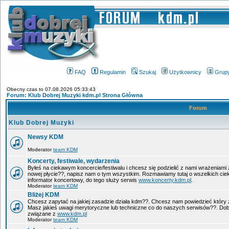
FAQ
Regulamin
Szukaj
Użytkownicy
Grup
Obecny czas to 07.08.2026 05:33:43
Forum: Klub Dobrej Muzyki kdm.pl Strona Główna
Forum
Klub Dobrej Muzyki
Newsy KDM
Moderator
team KDM
Koncerty, festiwale, wydarzenia
Byłeś na ciekawym koncercie/festiwalu i chcesz się podzielić z nami wrażeniami 
nowej płycie??, napisz nam o tym wszystkim. Rozmawiamy tutaj o wszelkich ci
informator koncertowy, do tego służy serwis
www.koncerty.kdm.pl
.
Moderator
team KDM
Bliżej KDM
Chcesz zapytać na jakiej zasadzie działa kdm??. Chcesz nam powiedzieć który 
Masz jakieś uwagi merytoryczne lub techniczne co do naszych serwisów??. Dobr
związane z
www.kdm.pl
Moderator
team KDM