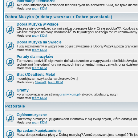
Informacje techniczne
Aktualna informacja o zmianach technicznych na serwerze KDM, nie tylko dla w
Moderator
team KDM
Dobra Muzyka (= dobry warsztat + Dobre przesłanie)
Dobra Muzyka w Polsce
Chcesz się dowiedzieć co inni sądzą o zespole który Ci się podoba??. Kupiłbyś sob
właśnie miejsce na twoją wiadomość. W tej kategorii naszego forum rozmawiam
Moderator
team KDM
Dobra Muzyka na Świecie
Tutaj rozmawiamy o wszystkim co jest związane z Dobrą Muzyką poza granicam
Moderator
team KDM
Porady dla muzyków
Tu możesz podzielić się swoim doświadczeniem w nagrywaniu, obróbki dźwięku, 
technikami (metodami) gry na różnych instrumentach muzycznych, oraz dzieleniu 
Moderator
team KDM
Black/Death/etc Metal
mocniejsza muzyka dla hardkorowców ;]
Moderatorzy
StasiuX
,
team KDM
Gramy
Forum powiązane ze stroną
gramy.kdm.pl
(akordy, tabulatury, nuty)
Moderator
team KDM
Pozostałe
Ogólnomuzyczne
Rozmowy o muzyce, jej gatunkach i tematów z nią związanych, które odstają od w
Moderator
team KDM
Sprzedam/kupię/zamienię
Masz do sprzedania płytę z Dobrą muzyką? A może poszukujesz czegoś? To jest 