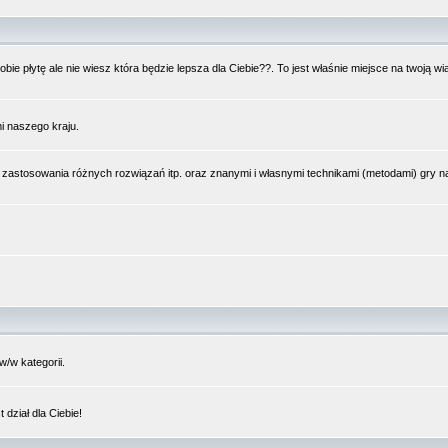
bie płytę ale nie wiesz która będzie lepsza dla Ciebie??. To jest właśnie miejsce na twoją 
i naszego kraju.
 zastosowania różnych rozwiązań itp. oraz znanymi i własnymi technikami (metodami) gry 
/w kategorii.
dział dla Ciebie!