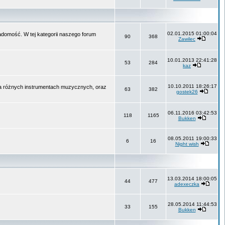
02.01.2015 01:00:04
wiadomość. W tej kategorii naszego forum
90
368
Zawilec
10.01.2013 22:41:28
53
284
kaz
10.10.2011 18:26:17
na różnych instrumentach muzycznych, oraz
63
382
gostek26
06.11.2016 03:42:53
118
1165
Bukken
08.05.2011 19:00:33
6
16
Night wish
13.03.2014 18:00:05
44
477
adexeczka
28.05.2014 11:44:53
33
155
Bukken