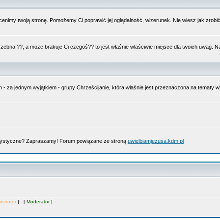
nimy twoją stronę. Pomożemy Ci poprawić jej oglądalność, wizerunek. Nie wiesz jak zrobi
trzebna ??, a może brakuje Ci czegoś?? to jest właśnie właściwie miejsce dla twoich uwag. 
n - za jednym wyjątkiem - grupy Chrześcijanie, która właśnie jest przeznaczona na tematy
artystyczne? Zapraszamy! Forum powiązane ze stroną
uwielbiamjezusa.kdm.pl
istrator
] [
Moderator
]