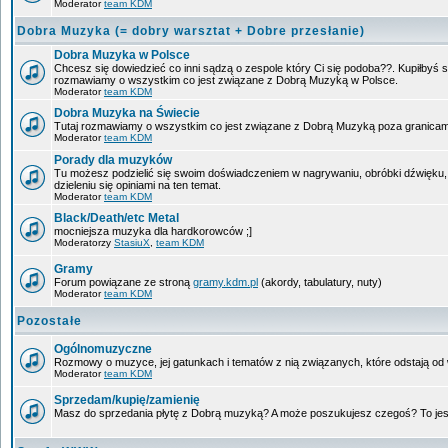
Moderator
team KDM
Dobra Muzyka (= dobry warsztat + Dobre przesłanie)
Dobra Muzyka w Polsce
Chcesz się dowiedzieć co inni sądzą o zespole który Ci się podoba??. Kupiłbyś so
rozmawiamy o wszystkim co jest związane z Dobrą Muzyką w Polsce.
Moderator
team KDM
Dobra Muzyka na Świecie
Tutaj rozmawiamy o wszystkim co jest związane z Dobrą Muzyką poza granicam
Moderator
team KDM
Porady dla muzyków
Tu możesz podzielić się swoim doświadczeniem w nagrywaniu, obróbki dźwięku,
dzieleniu się opiniami na ten temat.
Moderator
team KDM
Black/Death/etc Metal
mocniejsza muzyka dla hardkorowców ;]
Moderatorzy
StasiuX
,
team KDM
Gramy
Forum powiązane ze stroną
gramy.kdm.pl
(akordy, tabulatury, nuty)
Moderator
team KDM
Pozostałe
Ogólnomuzyczne
Rozmowy o muzyce, jej gatunkach i tematów z nią związanych, które odstają od w
Moderator
team KDM
Sprzedam/kupię/zamienię
Masz do sprzedania płytę z Dobrą muzyką? A może poszukujesz czegoś? To jest 