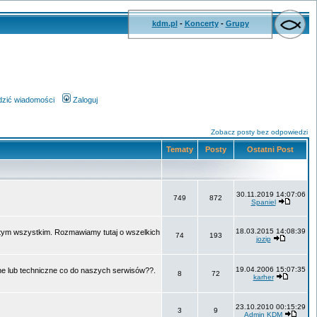
kdm.pl
-
Koncerty
-
Grupy
wdzić wiadomości
Zaloguj
Zobacz posty bez odpowiedzi
Tematy
Posty
Ostatni Post
30.11.2019 14:07:06
749
872
Spaniel
18.03.2015 14:08:39
o tym wszystkim. Rozmawiamy tutaj o wszelkich
74
193
jozip
19.04.2006 15:07:35
ne lub techniczne co do naszych serwisów??.
8
72
karher
23.10.2010 00:15:29
3
9
Admin KDM