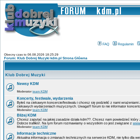
FAQ
Regulamin
Obecny czas to 06.08.2026 18:25:29
Forum: Klub Dobrej Muzyki kdm.pl Strona Główna
Klub Dobrej Muzyki
Newsy KDM
Moderator
team KDM
Koncerty, festiwale, wydarzenia
Byłeś na ciekawym koncercie/festiwalu i chcesz się podzielić z nami wrażeniami
ciekawych wydarzeniach muzycznych. Uwaga!!! forum to nie informator koncerto
Moderator
team KDM
Bliżej KDM
Chcesz zapytać na jakiej zasadzie działa kdm??. Chcesz nam powiedzieć który 
Dobrze trafiłeś!. Na tym forum rozmawiamy o wszystkim co jest związane z
www
Moderator
team KDM
Informacje techniczne
Aktualna informacja o zmianach technicznych na serwerze KDM, nie tylko dla w