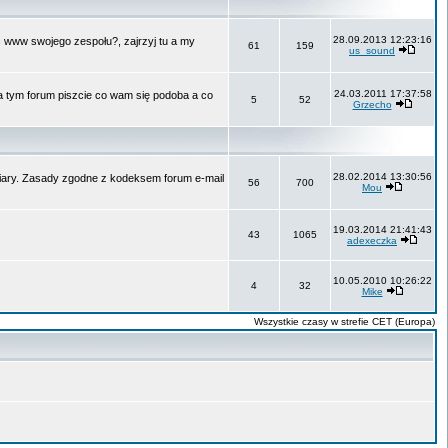
28.09.2013 12:23:16
ć www swojego zespołu?, zajrzyj tu a my
61
159
us_sound
24.03.2011 17:37:58
Na tym forum piszcie co wam się podoba a co
5
52
Grzecho
28.02.2014 13:30:56
 wiary. Zasady zgodne z kodeksem forum e-mail
56
700
Mou
19.03.2014 21:41:43
43
1065
adexeczka
10.05.2010 10:26:22
4
32
Mike
Wszystkie czasy w strefie CET (Europa)