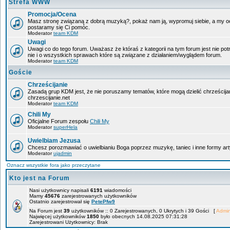
Strefa WWW
Promocja/Ocena
Masz stronę związaną z dobrą muzyką?, pokaż nam ją, wypromuj siebie, a my oce
postaramy się Ci pomóc.
Moderator
team KDM
Uwagi
Uwagi co do tego forum. Uważasz że któraś z kategorii na tym forum jest nie po
nie i o wszystkich sprawach które są związane z działaniem/wyglądem forum.
Moderator
team KDM
Goście
Chrześcijanie
Zasadą grup KDM jest, że nie poruszamy tematów, które mogą dzielić chrześcija
chrzescijanie.net
Moderator
team KDM
Chili My
Oficjalne Forum zespołu
Chili My
Moderator
superHela
Uwielbiam Jezusa
Chcesz porozmawiać o uwielbianiu Boga poprzez muzykę, taniec i inne formy 
Moderator
ujadmin
Oznacz wszystkie fora jako przeczytane
Kto jest na Forum
Nasi użytkownicy napisali
6191
wiadomości
Mamy
45676
zarejestrowanych użytkowników
Ostatnio zarejestrował się
PetePfw9
Na Forum jest
39
użytkowników :: 0 Zarejestrowanych, 0 Ukrytych i 39 Gości [
Admin
Najwięcej użytkowników
1850
było obecnych 14.08.2025 07:31:28
Zarejestrowani Użytkownicy: Brak