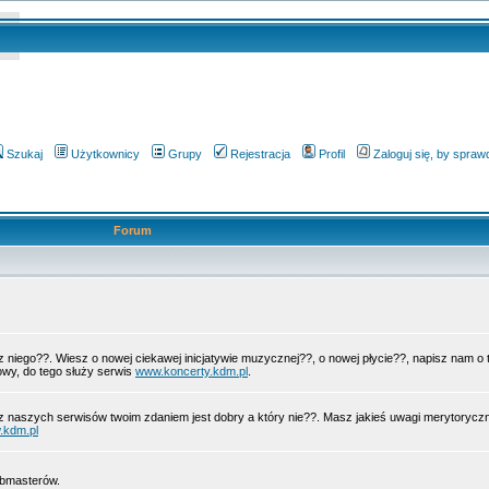
Szukaj
Użytkownicy
Grupy
Rejestracja
Profil
Zaloguj się, by spra
Forum
 z niego??. Wiesz o nowej ciekawej inicjatywie muzycznej??, o nowej płycie??, napisz nam 
wy, do tego służy serwis
www.koncerty.kdm.pl
.
z naszych serwisów twoim zdaniem jest dobry a który nie??. Masz jakieś uwagi merytorycz
.kdm.pl
ebmasterów.