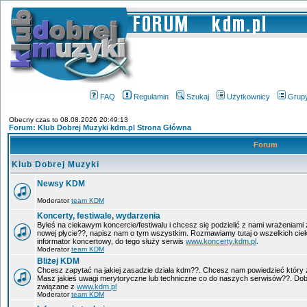
FAQ
Regulamin
Szukaj
Użytkownicy
Grup
Obecny czas to 08.08.2026 20:49:13
Forum: Klub Dobrej Muzyki kdm.pl Strona Główna
Forum
Klub Dobrej Muzyki
Newsy KDM
Moderator
team KDM
Koncerty, festiwale, wydarzenia
Byłeś na ciekawym koncercie/festiwalu i chcesz się podzielić z nami wrażeniami 
nowej płycie??, napisz nam o tym wszystkim. Rozmawiamy tutaj o wszelkich ci
informator koncertowy, do tego służy serwis
www.koncerty.kdm.pl
.
Moderator
team KDM
Bliżej KDM
Chcesz zapytać na jakiej zasadzie działa kdm??. Chcesz nam powiedzieć który 
Masz jakieś uwagi merytoryczne lub techniczne co do naszych serwisów??. Dobr
związane z
www.kdm.pl
Moderator
team KDM