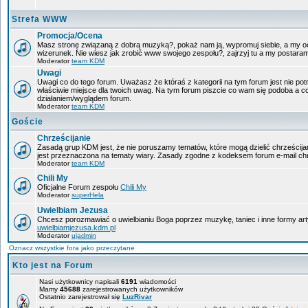
Strefa WWW
Promocja/Ocena
Masz stronę związaną z dobrą muzyką?, pokaż nam ją, wypromuj siebie, a my oc
wizerunek. Nie wiesz jak zrobić www swojego zespołu?, zajrzyj tu a my postara
Moderator
team KDM
Uwagi
Uwagi co do tego forum. Uważasz że któraś z kategorii na tym forum jest nie pot
właściwie miejsce dla twoich uwag. Na tym forum piszcie co wam się podoba a c
działaniem/wyglądem forum.
Moderator
team KDM
Goście
Chrześcijanie
Zasadą grup KDM jest, że nie poruszamy tematów, które mogą dzielić chrześcijan
jest przeznaczona na tematy wiary. Zasady zgodne z kodeksem forum e-mail chr
Moderator
team KDM
Chili My
Oficjalne Forum zespołu
Chili My
Moderator
superHela
Uwielbiam Jezusa
Chcesz porozmawiać o uwielbianiu Boga poprzez muzykę, taniec i inne formy a
uwielbiamjezusa.kdm.pl
Moderator
ujadmin
Oznacz wszystkie fora jako przeczytane
Kto jest na Forum
Nasi użytkownicy napisali
6191
wiadomości
Mamy
45688
zarejestrowanych użytkowników
Ostatnio zarejestrował się
LuzRivar