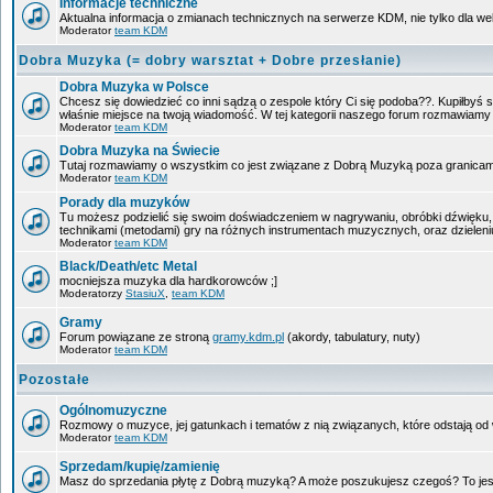
Informacje techniczne
Aktualna informacja o zmianach technicznych na serwerze KDM, nie tylko dla w
Moderator
team KDM
Dobra Muzyka (= dobry warsztat + Dobre przesłanie)
Dobra Muzyka w Polsce
Chcesz się dowiedzieć co inni sądzą o zespole który Ci się podoba??. Kupiłbyś sob
właśnie miejsce na twoją wiadomość. W tej kategorii naszego forum rozmawiam
Moderator
team KDM
Dobra Muzyka na Świecie
Tutaj rozmawiamy o wszystkim co jest związane z Dobrą Muzyką poza granicam
Moderator
team KDM
Porady dla muzyków
Tu możesz podzielić się swoim doświadczeniem w nagrywaniu, obróbki dźwięku, 
technikami (metodami) gry na różnych instrumentach muzycznych, oraz dzieleniu 
Moderator
team KDM
Black/Death/etc Metal
mocniejsza muzyka dla hardkorowców ;]
Moderatorzy
StasiuX
,
team KDM
Gramy
Forum powiązane ze stroną
gramy.kdm.pl
(akordy, tabulatury, nuty)
Moderator
team KDM
Pozostałe
Ogólnomuzyczne
Rozmowy o muzyce, jej gatunkach i tematów z nią związanych, które odstają od w
Moderator
team KDM
Sprzedam/kupię/zamienię
Masz do sprzedania płytę z Dobrą muzyką? A może poszukujesz czegoś? To jest 