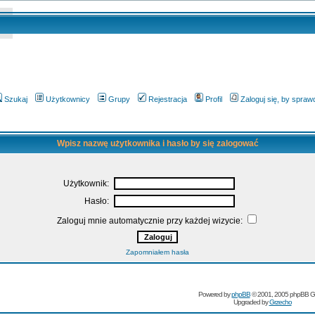
Szukaj
Użytkownicy
Grupy
Rejestracja
Profil
Zaloguj się, by spra
Wpisz nazwę użytkownika i hasło by się zalogować
Użytkownik:
Hasło:
Zaloguj mnie automatycznie przy każdej wizycie:
Zapomniałem hasła
Powered by
phpBB
© 2001, 2005 phpBB G
Upgraded by
Grzecho