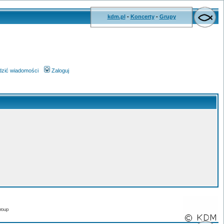
kdm.pl
-
Koncerty
-
Grupy
wdzić wiadomości
Zaloguj
roup