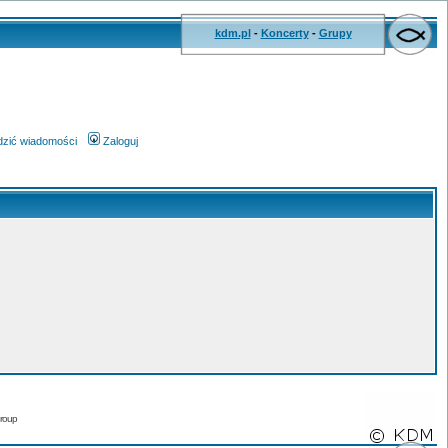
kdm.pl
-
Koncerty
-
Grupy
wdzić wiadomości
Zaloguj
roup