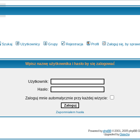
Szukaj
Użytkownicy
Grupy
Rejestracja
Profil
Zaloguj się, by spra
Wpisz nazwę użytkownika i hasło by się zalogować
Użytkownik:
Hasło:
Zaloguj mnie automatycznie przy każdej wizycie:
Zapomniałem hasła
Powered by
phpBB
© 2001, 2005 phpBB G
Upgraded by
Grzecho