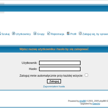
Szukaj
Użytkownicy
Grupy
Rejestracja
Profil
Zaloguj się, by spra
Wpisz nazwę użytkownika i hasło by się zalogować
Użytkownik:
Hasło:
Zaloguj mnie automatycznie przy każdej wizycie:
Zapomniałem hasła
Powered by
phpBB
© 2001, 2005 phpBB G
Upgraded by
Grzecho