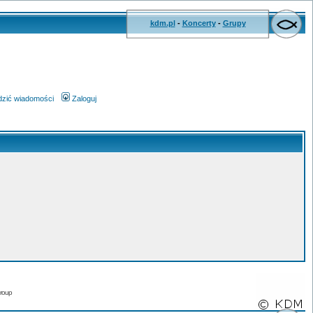
kdm.pl
-
Koncerty
-
Grupy
wdzić wiadomości
Zaloguj
roup