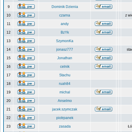
9
Dominik Dzienia
10
czarna
z wi
11
andy
12
BzYk
13
SzymonKa
14
jonasz777
sta
15
Jonathan
16
celnik
17
Stachu
18
ruah84
19
michal
20
Anselmo
21
jacek.szymczak
22
piotrpanek
23
zasada
Łó