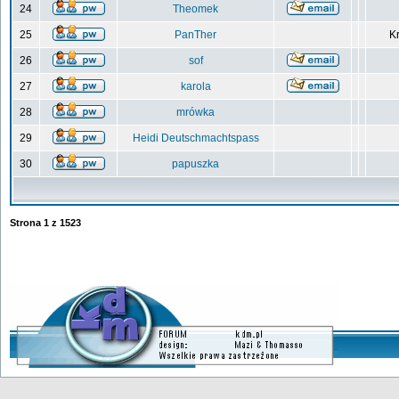
24
Theomek
25
PanTher
Kr
26
sof
27
karola
28
mrówka
29
Heidi Deutschmachtspass
30
papuszka
Strona
1
z
1523