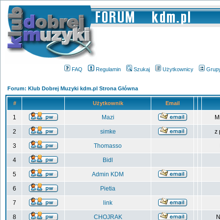
FAQ
Regulamin
Szukaj
Użytkownicy
Grup
Forum: Klub Dobrej Muzyki kdm.pl Strona Główna
#
Użytkownik
Email
1
Mazi
M
2
simke
z
3
Thomasso
4
Bidl
5
Admin KDM
6
Pietia
7
link
8
CHOJRAK
N