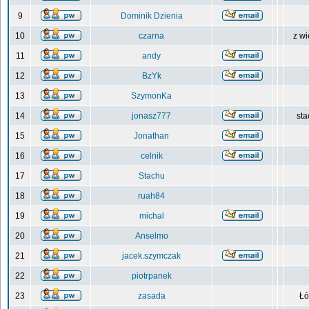
9
Dominik Dzienia
10
czarna
z wi
11
andy
12
BzYk
13
SzymonKa
14
jonasz777
sta
15
Jonathan
16
celnik
17
Stachu
18
ruah84
19
michal
20
Anselmo
21
jacek.szymczak
22
piotrpanek
23
zasada
Łó