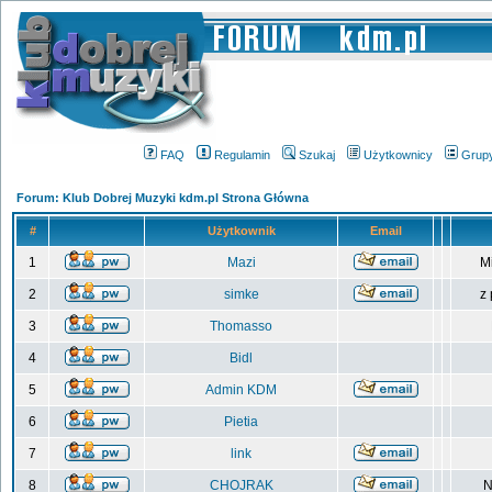
FAQ
Regulamin
Szukaj
Użytkownicy
Grup
Forum: Klub Dobrej Muzyki kdm.pl Strona Główna
#
Użytkownik
Email
1
Mazi
M
2
simke
z
3
Thomasso
4
Bidl
5
Admin KDM
6
Pietia
7
link
8
CHOJRAK
N