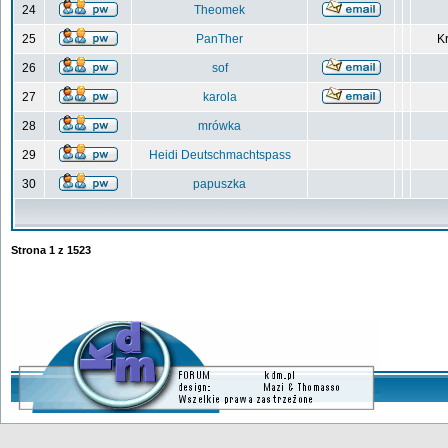
24
Theomek
25
PanTher
Kr
26
sof
27
karola
28
mrówka
29
Heidi Deutschmachtspass
30
papuszka
Strona
1
z
1523