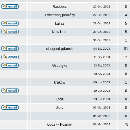
Racibórz
0
27 Gru 2002
z wiecznej podrózy
4
27 Gru 2002
kalisz
5
28 Gru 2002
New Huta
5
29 Gru 2002
1
30 Gru 2002
staogard gdański
51
04 Sty 2003
2
11 Sty 2003
Ostrołęka
0
13 Sty 2003
0
20 Sty 2003
kraków
1
09 Lut 2003
0
19 Lut 2003
Łódź
0
23 Lut 2003
Żory
0
05 Mar 2003
0
05 Mar 2003
Łódź -> Poznań
76
06 Mar 2003