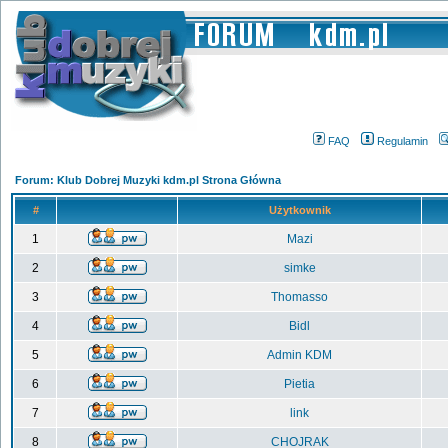
FAQ
Regulamin
Forum: Klub Dobrej Muzyki kdm.pl Strona Główna
#
Użytkownik
1
Mazi
2
simke
3
Thomasso
4
Bidl
5
Admin KDM
6
Pietia
7
link
8
CHOJRAK