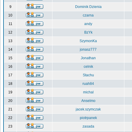
9
Dominik Dzienia
10
czarna
11
andy
12
BzYk
13
SzymonKa
14
jonasz777
15
Jonathan
16
celnik
17
Stachu
18
ruah84
19
michal
20
Anselmo
21
jacek.szymczak
22
piotrpanek
23
zasada