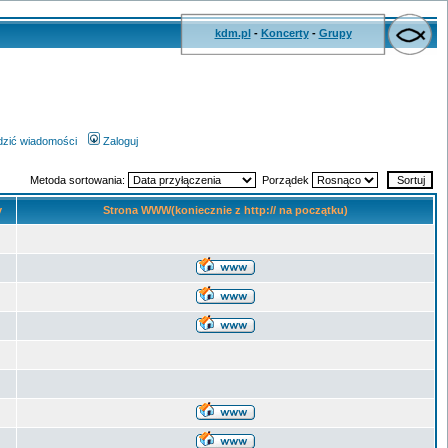
kdm.pl
-
Koncerty
-
Grupy
wdzić wiadomości
Zaloguj
Metoda sortowania:
Porządek
y
Strona WWW(koniecznie z http:// na początku)