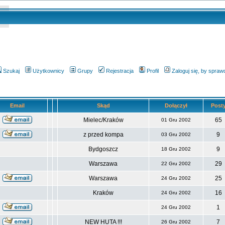
Szukaj
Użytkownicy
Grupy
Rejestracja
Profil
Zaloguj się, by spra
Email
Skąd
Dołączył
Post
Mielec/Kraków
65
01 Gru 2002
z przed kompa
9
03 Gru 2002
Bydgoszcz
9
18 Gru 2002
Warszawa
29
22 Gru 2002
Warszawa
25
24 Gru 2002
Kraków
16
24 Gru 2002
1
24 Gru 2002
NEW HUTA !!!
7
26 Gru 2002