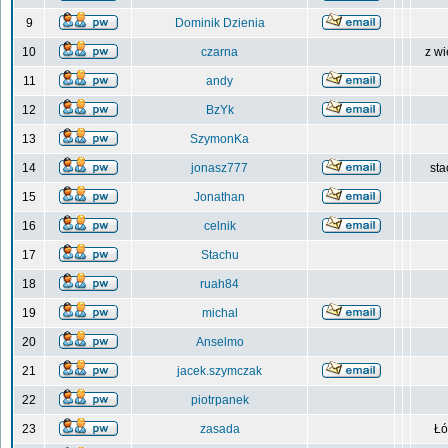
9
Dominik Dzienia
10
czarna
z wi
11
andy
12
BzYk
13
SzymonKa
14
jonasz777
sta
15
Jonathan
16
celnik
17
Stachu
18
ruah84
19
michal
20
Anselmo
21
jacek.szymczak
22
piotrpanek
23
zasada
Łó