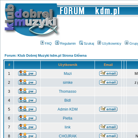
FAQ
Regulamin
Szukaj
Użytkownicy
Grup
Forum: Klub Dobrej Muzyki kdm.pl Strona Główna
#
Użytkownik
Email
1
Mazi
M
2
simke
z
3
Thomasso
4
Bidl
5
Admin KDM
6
Pietia
7
link
8
CHOJRAK
N