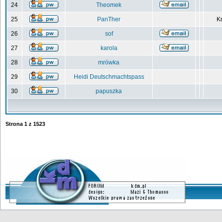
24
Theomek
25
PanTher
Kr
26
sof
27
karola
28
mrówka
29
Heidi Deutschmachtspass
30
papuszka
Strona
1
z
1523