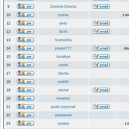
9
Dominik Dzienia
10
czarna
z wi
11
andy
12
BzYk
13
SzymonKa
14
jonasz777
sta
15
Jonathan
16
celnik
17
Stachu
18
ruah84
19
michal
20
Anselmo
21
jacek.szymczak
22
piotrpanek
23
zasada
Łó