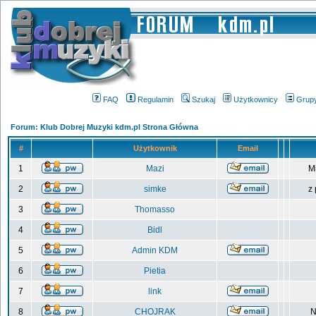
FAQ
Regulamin
Szukaj
Użytkownicy
Grup
Forum: Klub Dobrej Muzyki kdm.pl Strona Główna
#
Użytkownik
Email
1
Mazi
M
2
simke
z
3
Thomasso
4
Bidl
5
Admin KDM
6
Pietia
7
link
8
CHOJRAK
N