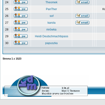
24
Theomek
25
PanTher
Kr
26
sof
27
karola
28
mrówka
29
Heidi Deutschmachtspass
30
papuszka
Strona
1
z
1523