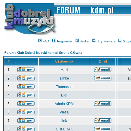
FAQ
Regulamin
Szukaj
Użytkownicy
Grup
Forum: Klub Dobrej Muzyki kdm.pl Strona Główna
#
Użytkownik
Email
1
Mazi
M
2
simke
z
3
Thomasso
4
Bidl
5
Admin KDM
6
Pietia
7
link
8
CHOJRAK
N