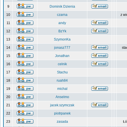
9
Dominik Dzienia
10
czarna
z wi
11
andy
12
BzYk
13
SzymonKa
14
jonasz777
sta
15
Jonathan
16
celnik
17
Stachu
18
ruah84
19
michal
20
Anselmo
21
jacek.szymczak
22
piotrpanek
23
zasada
Łó