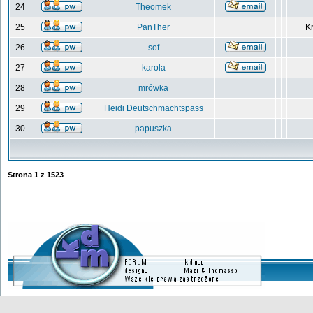
24
Theomek
25
PanTher
Kr
26
sof
27
karola
28
mrówka
29
Heidi Deutschmachtspass
30
papuszka
Strona
1
z
1523