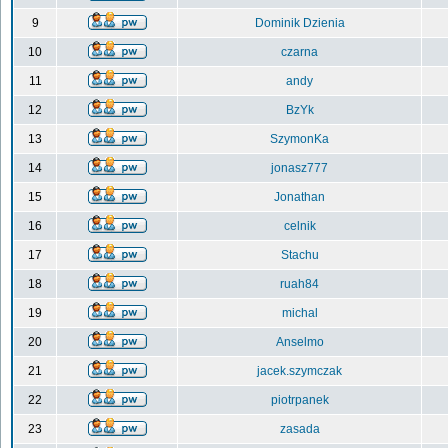
9
Dominik Dzienia
10
czarna
11
andy
12
BzYk
13
SzymonKa
14
jonasz777
15
Jonathan
16
celnik
17
Stachu
18
ruah84
19
michal
20
Anselmo
21
jacek.szymczak
22
piotrpanek
23
zasada