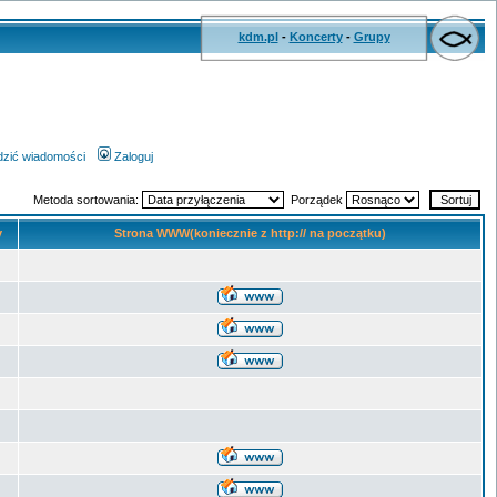
kdm.pl
-
Koncerty
-
Grupy
wdzić wiadomości
Zaloguj
Metoda sortowania:
Porządek
y
Strona WWW(koniecznie z http:// na początku)