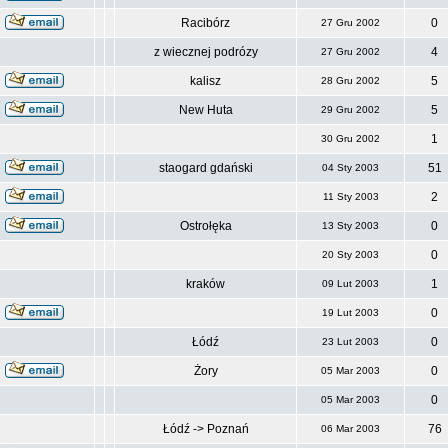
Racibórz
0
27 Gru 2002
z wiecznej podrózy
4
27 Gru 2002
kalisz
5
28 Gru 2002
New Huta
5
29 Gru 2002
1
30 Gru 2002
staogard gdański
51
04 Sty 2003
2
11 Sty 2003
Ostrołęka
0
13 Sty 2003
0
20 Sty 2003
kraków
1
09 Lut 2003
0
19 Lut 2003
Łódź
0
23 Lut 2003
Żory
0
05 Mar 2003
0
05 Mar 2003
Łódź -> Poznań
76
06 Mar 2003