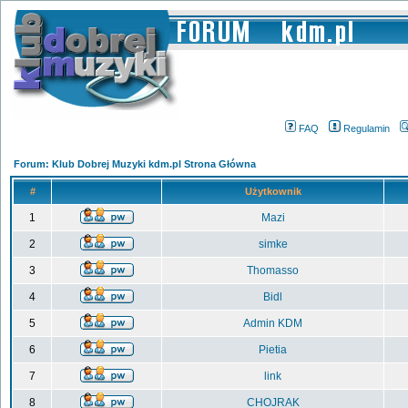
FAQ
Regulamin
Forum: Klub Dobrej Muzyki kdm.pl Strona Główna
#
Użytkownik
1
Mazi
2
simke
3
Thomasso
4
Bidl
5
Admin KDM
6
Pietia
7
link
8
CHOJRAK