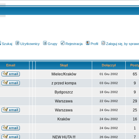
Szukaj
Użytkownicy
Grupy
Rejestracja
Profil
Zaloguj się, by spra
Email
Skąd
Dołączył
Post
Mielec/Kraków
65
01 Gru 2002
z przed kompa
9
03 Gru 2002
Bydgoszcz
9
18 Gru 2002
Warszawa
29
22 Gru 2002
Warszawa
25
24 Gru 2002
Kraków
16
24 Gru 2002
1
24 Gru 2002
NEW HUTA !!!
7
26 Gru 2002