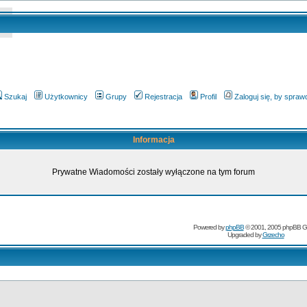
Szukaj
Użytkownicy
Grupy
Rejestracja
Profil
Zaloguj się, by spra
Informacja
Prywatne Wiadomości zostały wyłączone na tym forum
Powered by
phpBB
© 2001, 2005 phpBB G
Upgraded by
Grzecho