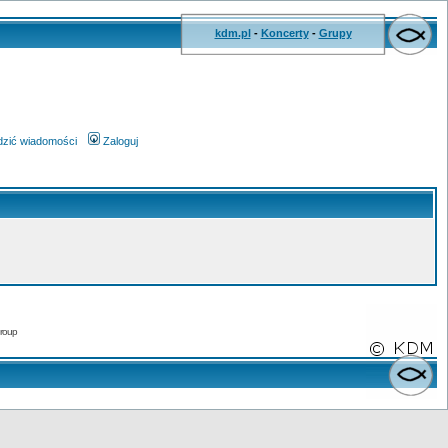
kdm.pl
-
Koncerty
-
Grupy
wdzić wiadomości
Zaloguj
roup