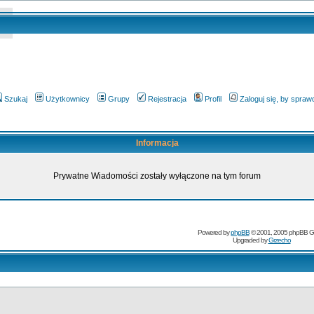
Szukaj
Użytkownicy
Grupy
Rejestracja
Profil
Zaloguj się, by spra
Informacja
Prywatne Wiadomości zostały wyłączone na tym forum
Powered by
phpBB
© 2001, 2005 phpBB G
Upgraded by
Grzecho