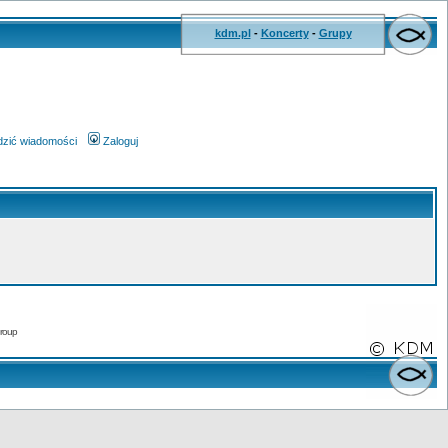
kdm.pl
-
Koncerty
-
Grupy
wdzić wiadomości
Zaloguj
roup