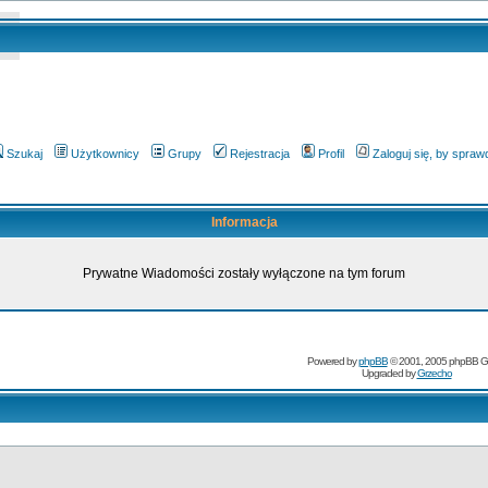
Szukaj
Użytkownicy
Grupy
Rejestracja
Profil
Zaloguj się, by spra
Informacja
Prywatne Wiadomości zostały wyłączone na tym forum
Powered by
phpBB
© 2001, 2005 phpBB G
Upgraded by
Grzecho