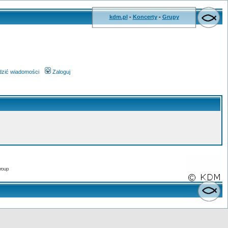
kdm.pl
-
Koncerty
-
Grupy
wdzić wiadomości
Zaloguj
roup