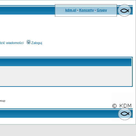
kdm.pl
-
Koncerty
-
Grupy
wdzić wiadomości
Zaloguj
roup