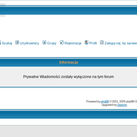
Szukaj
Użytkownicy
Grupy
Rejestracja
Profil
Zaloguj się, by spra
Informacja
Prywatne Wiadomości zostały wyłączone na tym forum
Powered by
phpBB
© 2001, 2005 phpBB G
Upgraded by
Grzecho