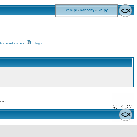
kdm.pl
-
Koncerty
-
Grupy
wdzić wiadomości
Zaloguj
roup