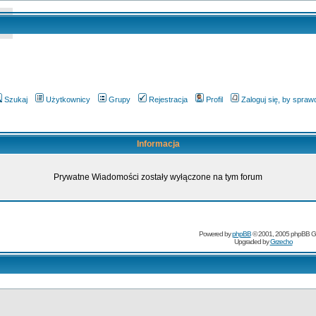
Szukaj
Użytkownicy
Grupy
Rejestracja
Profil
Zaloguj się, by spra
Informacja
Prywatne Wiadomości zostały wyłączone na tym forum
Powered by
phpBB
© 2001, 2005 phpBB G
Upgraded by
Grzecho