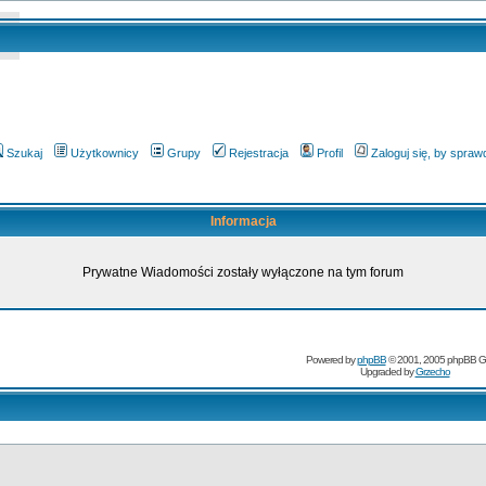
Szukaj
Użytkownicy
Grupy
Rejestracja
Profil
Zaloguj się, by spra
Informacja
Prywatne Wiadomości zostały wyłączone na tym forum
Powered by
phpBB
© 2001, 2005 phpBB G
Upgraded by
Grzecho