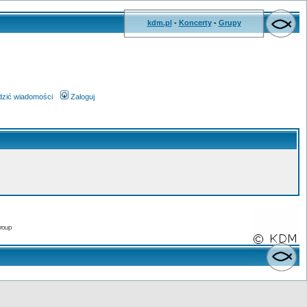
kdm.pl
-
Koncerty
-
Grupy
wdzić wiadomości
Zaloguj
roup