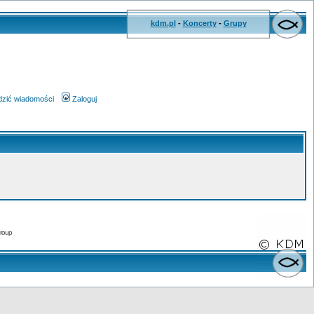
kdm.pl
-
Koncerty
-
Grupy
wdzić wiadomości
Zaloguj
roup