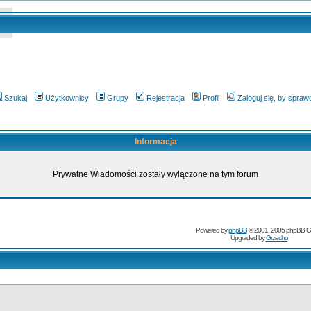
Szukaj
Użytkownicy
Grupy
Rejestracja
Profil
Zaloguj się, by spra
Informacja
Prywatne Wiadomości zostały wyłączone na tym forum
Powered by
phpBB
© 2001, 2005 phpBB G
Upgraded by
Grzecho