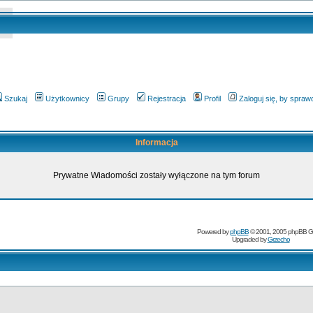
Szukaj
Użytkownicy
Grupy
Rejestracja
Profil
Zaloguj się, by spra
Informacja
Prywatne Wiadomości zostały wyłączone na tym forum
Powered by
phpBB
© 2001, 2005 phpBB G
Upgraded by
Grzecho