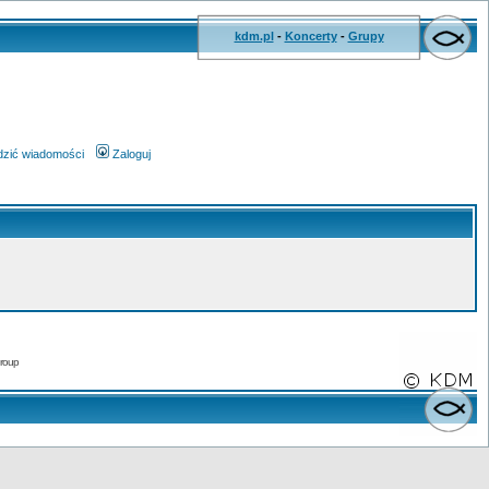
kdm.pl
-
Koncerty
-
Grupy
wdzić wiadomości
Zaloguj
roup