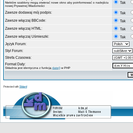
Tak
Niektóre szablony mogą otwierać nowe okno aby poinformować o nadejściu
nowej Prywatnej Wiadomości
Zawsze dodawaj mój podpis:
Tak
Zawsze włączaj BBCode:
Tak
Zawsze włączaj HTML:
Tak
Zawsze włączaj Uśmieszki:
Tak
Język Forum:
Styl Forum:
Strefa Czasowa:
Format Daty:
Składnia jest identyczna z funkcją
date()
w PHP
Protected with
Sblam!