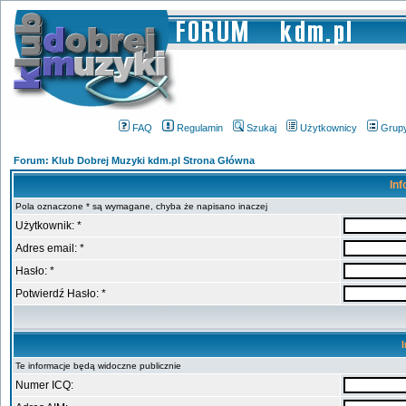
FAQ
Regulamin
Szukaj
Użytkownicy
Grup
Forum: Klub Dobrej Muzyki kdm.pl Strona Główna
Inf
Pola oznaczone * są wymagane, chyba że napisano inaczej
Użytkownik: *
Adres email: *
Hasło: *
Potwierdź Hasło: *
Te informacje będą widoczne publicznie
Numer ICQ: