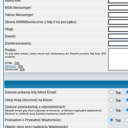
Adres AIM:
MSN Messenger:
Yahoo Messenger:
Strona WWW(koniecznie z http:// na początku):
Skąd:
Zawód:
Zainteresowania:
Podpis:
To jest blok tekstu, który może być dodawany do Twoich postów. Ma limit 300
znaków
HTML:
TAK
BBCode
:
TAK
Uśmieszki:
TAK
Zawsze pokazuj mój Adres Email:
Tak
Ukryj moją obecność na forum:
Tak
Zawsze powiadamiaj o odpowiedziach:
Tak
Wysyła email gdy ktoś odpowie w temacie, w którym napisałeś wiadomość.
Możesz to zmienić przy każdej napisanej wiadomości
Powiadom o Prywatnej Wiadomości:
Tak
Otwórz okno przy nadejściu Wiadomości: