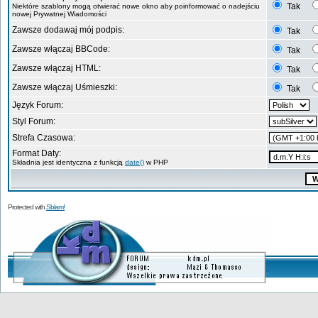
Tak
Niektóre szablony mogą otwierać nowe okno aby poinformować o nadejściu
nowej Prywatnej Wiadomości
Zawsze dodawaj mój podpis:
Tak
Zawsze włączaj BBCode:
Tak
Zawsze włączaj HTML:
Tak
Zawsze włączaj Uśmieszki:
Tak
Język Forum:
Styl Forum:
Strefa Czasowa:
Format Daty:
Składnia jest identyczna z funkcją
date()
w PHP
Protected with
Sblam!