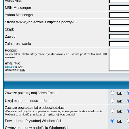
Adres AIM:
MSN Messenger:
Yahoo Messenger:
Strona WWW(koniecznie z http:// na początku):
Skąd:
Zawód:
Zainteresowania:
Podpis:
To jest blok tekstu, który może być dodawany do Twoich postów. Ma limit 300
znaków
HTML:
TAK
BBCode
:
TAK
Uśmieszki:
TAK
Zawsze pokazuj mój Adres Email:
Tak
Ukryj moją obecność na forum:
Tak
Zawsze powiadamiaj o odpowiedziach:
Tak
Wysyła email gdy ktoś odpowie w temacie, w którym napisałeś wiadomość.
Możesz to zmienić przy każdej napisanej wiadomości
Powiadom o Prywatnej Wiadomości:
Tak
Otwórz okno przy nadejściu Wiadomości: