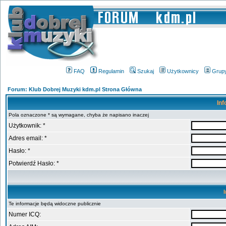
FAQ
Regulamin
Szukaj
Użytkownicy
Grup
Forum: Klub Dobrej Muzyki kdm.pl Strona Główna
Inf
Pola oznaczone * są wymagane, chyba że napisano inaczej
Użytkownik: *
Adres email: *
Hasło: *
Potwierdź Hasło: *
Te informacje będą widoczne publicznie
Numer ICQ: