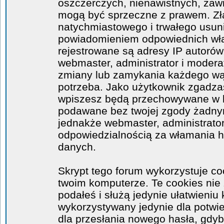
oszczerczych, nienawistnych, zawi
mogą być sprzeczne z prawem. Zł
natychmiastowego i trwałego usuni
powiadomieniem odpowiednich wła
rejestrowane są adresy IP autorów
webmaster, administrator i moder
zmiany lub zamykania każdego wątk
potrzeba. Jako użytkownik zgadzas
wpiszesz będą przechowywane w ba
podawane bez twojej zgody żadny
jednakże webmaster, administrator
odpowiedzialnością za włamania 
danych.
Skrypt tego forum wykorzystuje co
twoim komputerze. Te cookies nie 
podałeś i służą jedynie ułatwieniu 
wykorzystywany jedynie dla potwie
dla przesłania nowego hasła, gdyb