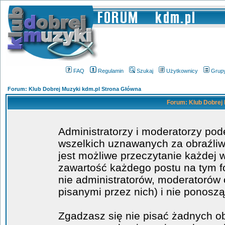
FAQ
Regulamin
Szukaj
Użytkownicy
Grup
Forum: Klub Dobrej Muzyki kdm.pl Strona Główna
Forum: Klub Dobrej 
Administratorzy i moderatorzy po
wszelkich uznawanych za obraźliwe
jest możliwe przeczytanie każdej 
zawartość każdego postu na tym fo
nie administratorów, moderatoró
pisanymi przez nich) i nie ponoszą
Zgadzasz się nie pisać żadnych o