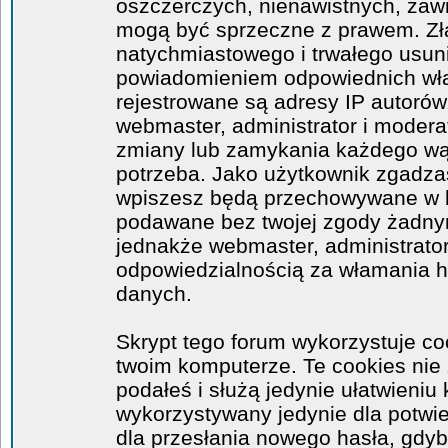
oszczerczych, nienawistnych, zawi
mogą być sprzeczne z prawem. Zł
natychmiastowego i trwałego usuni
powiadomieniem odpowiednich wła
rejestrowane są adresy IP autorów
webmaster, administrator i moder
zmiany lub zamykania każdego wątk
potrzeba. Jako użytkownik zgadzas
wpiszesz będą przechowywane w ba
podawane bez twojej zgody żadny
jednakże webmaster, administrator
odpowiedzialnością za włamania 
danych.
Skrypt tego forum wykorzystuje co
twoim komputerze. Te cookies nie 
podałeś i służą jedynie ułatwieniu 
wykorzystywany jedynie dla potwie
dla przesłania nowego hasła, gdyb