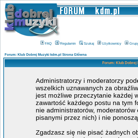
FAQ
Regulamin
Szukaj
Użytkownicy
Grup
Forum: Klub Dobrej Muzyki kdm.pl Strona Główna
Forum: Klub Dobrej 
Administratorzy i moderatorzy po
wszelkich uznawanych za obraźliwe
jest możliwe przeczytanie każdej 
zawartość każdego postu na tym fo
nie administratorów, moderatoró
pisanymi przez nich) i nie ponoszą
Zgadzasz się nie pisać żadnych o