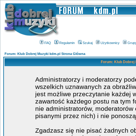
FAQ
Regulamin
Szukaj
Użytkownicy
Grup
Forum: Klub Dobrej Muzyki kdm.pl Strona Główna
Forum: Klub Dobrej 
Administratorzy i moderatorzy po
wszelkich uznawanych za obraźliwe
jest możliwe przeczytanie każdej 
zawartość każdego postu na tym fo
nie administratorów, moderatoró
pisanymi przez nich) i nie ponoszą
Zgadzasz się nie pisać żadnych o