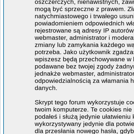
oszczerczych, nienawistnych, zawi
mogą być sprzeczne z prawem. Zł
natychmiastowego i trwałego usuni
powiadomieniem odpowiednich wła
rejestrowane są adresy IP autorów
webmaster, administrator i moder
zmiany lub zamykania każdego wątk
potrzeba. Jako użytkownik zgadzas
wpiszesz będą przechowywane w ba
podawane bez twojej zgody żadny
jednakże webmaster, administrator
odpowiedzialnością za włamania 
danych.
Skrypt tego forum wykorzystuje co
twoim komputerze. Te cookies nie 
podałeś i służą jedynie ułatwieniu 
wykorzystywany jedynie dla potwie
dla przesłania nowego hasła, gdyb