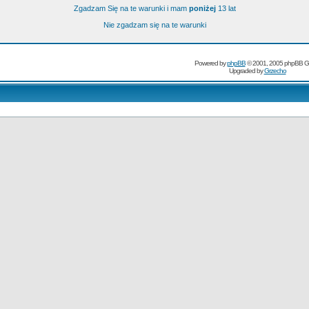
Zgadzam Się na te warunki i mam
poniżej
13 lat
Nie zgadzam się na te warunki
Powered by
phpBB
© 2001, 2005 phpBB G
Upgraded by
Grzecho