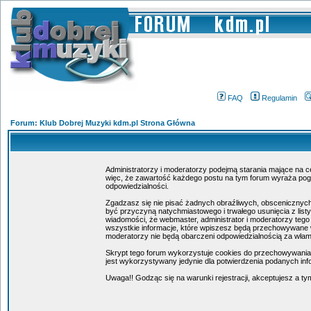
FAQ
Regulamin
Forum: Klub Dobrej Muzyki kdm.pl Strona Główna
Administratorzy i moderatorzy podejmą starania mające na c
więc, że zawartość każdego postu na tym forum wyraża poglą
odpowiedzialności.
Zgadzasz się nie pisać żadnych obraźliwych, obscenicznych
być przyczyną natychmiastowego i trwałego usunięcia z lis
wiadomości, że webmaster, administrator i moderatorzy tego
wszystkie informacje, które wpiszesz będą przechowywane w
moderatorzy nie będą obarczeni odpowiedzialnością za wła
Skrypt tego forum wykorzystuje cookies do przechowywania in
jest wykorzystywany jedynie dla potwierdzenia podanych info
Uwaga!! Godząc się na warunki rejestracji, akceptujesz a 