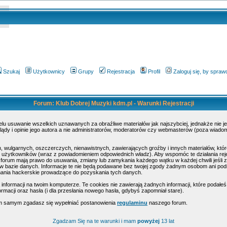
Szukaj
Użytkownicy
Grupy
Rejestracja
Profil
Zaloguj się, by spra
Forum: Klub Dobrej Muzyki kdm.pl - Warunki Rejestracji
elu usuwanie wszelkich uznawanych za obraźliwe materiałów jak najszybciej, jednakże nie 
dy i opinie jego autora a nie administratorów, moderatorów czy webmasterów (poza wiadomoś
, wulgarnych, oszczerczych, nienawistnych, zawierających groźby i innych materiałów, k
ty użytkowników (wraz z powiadomieniem odpowiednich władz). Aby wspomóc te działania rej
 forum mają prawo do usuwania, zmiany lub zamykania każdego wątku w każdej chwili jeśli z
 bazie danych. Informacje te nie będą podawane bez twojej zgody żadnym osobom ani podmi
mania hackerskie prowadzące do pozyskania tych danych.
formacji na twoim komputerze. Te cookies nie zawierają żadnych informacji, które podałeś i 
rmacji oraz hasła (i dla przesłania nowego hasła, gdybyś zapomniał stare).
tym samym zgadasz się wypełniać postanowienia
regulaminu
naszego forum.
Zgadzam Się na te warunki i mam
powyżej
13 lat