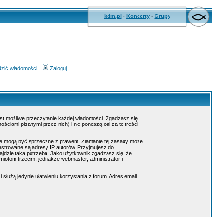
kdm.pl
-
Koncerty
-
Grupy
wdzić wiadomości
Zaloguj
jest możliwe przeczytanie każdej wiadomości. Zgadzasz się
ciami pisanymi przez nich) i nie ponoszą oni za te treści
tóre mogą być sprzeczne z prawem. Złamanie tej zasady może
estrowane są adresy IP autorów. Przyjmujesz do
ajdzie taka potrzeba. Jako użytkownik zgadzasz się, że
otom trzecim, jednakże webmaster, administrator i
służą jedynie ułatwieniu korzystania z forum. Adres email