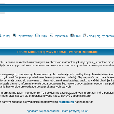
Szukaj
Użytkownicy
Grupy
Rejestracja
Profil
Zaloguj się, by spra
Forum: Klub Dobrej Muzyki kdm.pl - Warunki Rejestracji
elu usuwanie wszelkich uznawanych za obraźliwe materiałów jak najszybciej, jednakże nie 
dy i opinie jego autora a nie administratorów, moderatorów czy webmasterów (poza wiadomoś
, wulgarnych, oszczerczych, nienawistnych, zawierających groźby i innych materiałów, k
ty użytkowników (wraz z powiadomieniem odpowiednich władz). Aby wspomóc te działania rej
 forum mają prawo do usuwania, zmiany lub zamykania każdego wątku w każdej chwili jeśli z
 bazie danych. Informacje te nie będą podawane bez twojej zgody żadnym osobom ani podmi
mania hackerskie prowadzące do pozyskania tych danych.
formacji na twoim komputerze. Te cookies nie zawierają żadnych informacji, które podałeś i 
rmacji oraz hasła (i dla przesłania nowego hasła, gdybyś zapomniał stare).
tym samym zgadasz się wypełniać postanowienia
regulaminu
naszego forum.
Zgadzam Się na te warunki i mam
powyżej
13 lat