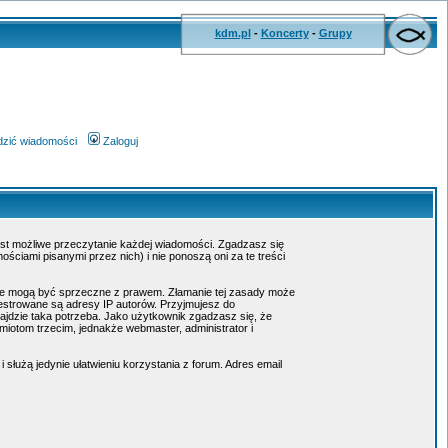
kdm.pl
-
Koncerty
-
Grupy
wdzić wiadomości
Zaloguj
jest możliwe przeczytanie każdej wiadomości. Zgadzasz się
ciami pisanymi przez nich) i nie ponoszą oni za te treści
tóre mogą być sprzeczne z prawem. Złamanie tej zasady może
estrowane są adresy IP autorów. Przyjmujesz do
ajdzie taka potrzeba. Jako użytkownik zgadzasz się, że
otom trzecim, jednakże webmaster, administrator i
służą jedynie ułatwieniu korzystania z forum. Adres email