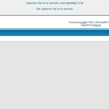
Zgadzam Się na te warunki i mam
poniżej
13 lat
Nie zgadzam się na te warunki
Powered by
phpBB
© 2001, 2005 phpBB G
Upgraded by
Grzecho