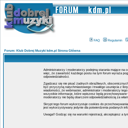
FAQ
Regulamin
Forum: Klub Dobrej Muzyki kdm.pl Strona Główna
Administratorzy i moderatorzy podejmą starania mające na c
więc, że zawartość każdego postu na tym forum wyraża poglą
odpowiedzialności.
Zgadzasz się nie pisać żadnych obraźliwych, obscenicznych
być przyczyną natychmiastowego i trwałego usunięcia z lis
wiadomości, że webmaster, administrator i moderatorzy tego
wszystkie informacje, które wpiszesz będą przechowywane w
moderatorzy nie będą obarczeni odpowiedzialnością za wła
Skrypt tego forum wykorzystuje cookies do przechowywania in
jest wykorzystywany jedynie dla potwierdzenia podanych info
Uwaga!! Godząc się na warunki rejestracji, akceptujesz a 